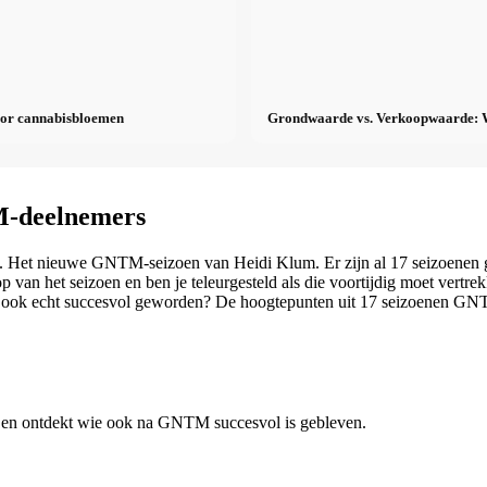
oor cannabisbloemen
Grondwaarde vs. Verkoopwaarde: Wa
M-deelnemers
n. Het nieuwe GNTM-seizoen van Heidi Klum. Er zijn al 17 seizoenen 
p van het seizoen en ben je teleurgesteld als die voortijdig moet vertr
rna ook echt succesvol geworden? De hoogtepunten uit 17 seizoenen G
en en ontdekt wie ook na GNTM succesvol is gebleven.