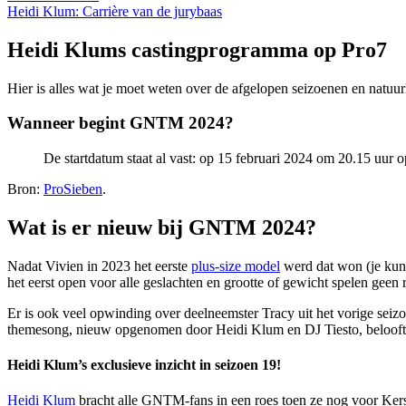
Heidi Klum: Carrière van de jurybaas
Heidi Klums castingprogramma op Pro7
Hier is alles wat je moet weten over de afgelopen seizoenen en natu
Wanneer begint GNTM 2024?
De startdatum staat al vast: op 15 februari 2024 om 20.15 uur 
Bron:
ProSieben
.
Wat is er nieuw bij GNTM 2024?
Nadat Vivien in 2023 het eerste
plus-size model
werd dat won (je kunt
het eerst open voor alle geslachten en grootte of gewicht spelen geen r
Er is ook veel opwinding over deelneemster Tracy uit het vorige seiz
themesong, nieuw opgenomen door Heidi Klum en DJ Tiesto, belooft 
Heidi Klum’s exclusieve inzicht in seizoen 19!
Heidi Klum
bracht alle GNTM-fans in een roes toen ze nog voor Kers