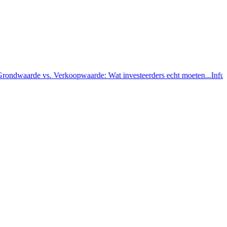
dwaarde vs. Verkoopwaarde: Wat investeerders echt moeten...
Infused 