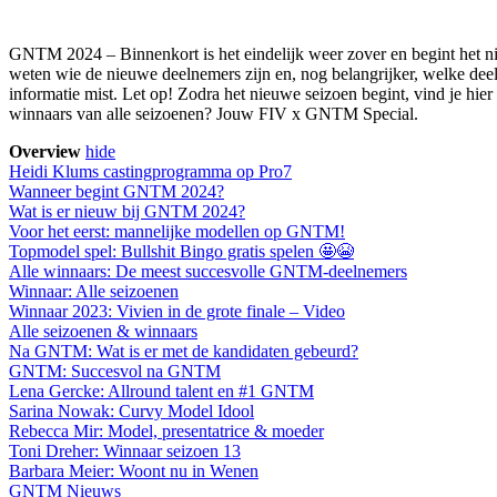
GNTM 2024 – Binnenkort is het eindelijk weer zover en begint het 
weten wie de nieuwe deelnemers zijn en, nog belangrijker, welke dee
informatie mist. Let op! Zodra het nieuwe seizoen begint, vind je hie
winnaars van alle seizoenen? Jouw FIV x GNTM Special.
Overview
hide
Heidi Klums castingprogramma op Pro7
Wanneer begint GNTM 2024?
Wat is er nieuw bij GNTM 2024?
Voor het eerst: mannelijke modellen op GNTM!
Topmodel spel: Bullshit Bingo gratis spelen 🤩😭
Alle winnaars: De meest succesvolle GNTM-deelnemers
Winnaar: Alle seizoenen
Winnaar 2023: Vivien in de grote finale – Video
Alle seizoenen & winnaars
Na GNTM: Wat is er met de kandidaten gebeurd?
GNTM: Succesvol na GNTM
Lena Gercke: Allround talent en #1 GNTM
Sarina Nowak: Curvy Model Idool
Rebecca Mir: Model, presentatrice & moeder
Toni Dreher: Winnaar seizoen 13
Barbara Meier: Woont nu in Wenen
GNTM Nieuws