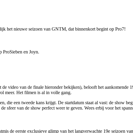
urlijk het nieuwe seizoen van GNTM, dat binnenkort begint op Pro7!
op ProSieben en Joyn.
 de video van de finale hieronder bekijken), belooft het aankomende 1
ol meer. Het filmen is al in volle gang.
oen, die een tweede kans krijgt. De startdatum staat al vast: de show b
de sfeer van de show perfect weer te geven. Wees erbij voor het spa
tmis de eerste exclusieve glimp van het langverwachte 19e seizoen v