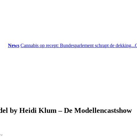
News
Cannabis op recept: Bundesparlement schrapt de dekking...
Gron
el by Heidi Klum – De Modellencastshow
ow