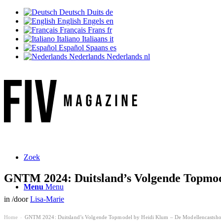
Deutsch
Duits
de
English
Engels
en
Français
Frans
fr
Italiano
Italiaans
it
Español
Spaans
es
Nederlands
Nederlands
nl
Zoek
GNTM 2024: Duitsland’s Volgende Topmod
Menu
Menu
in
/
door
Lisa-Marie
Home
GNTM 2024: Duitsland’s Volgende Topmodel by Heidi Klum – De Modellencastsh
›