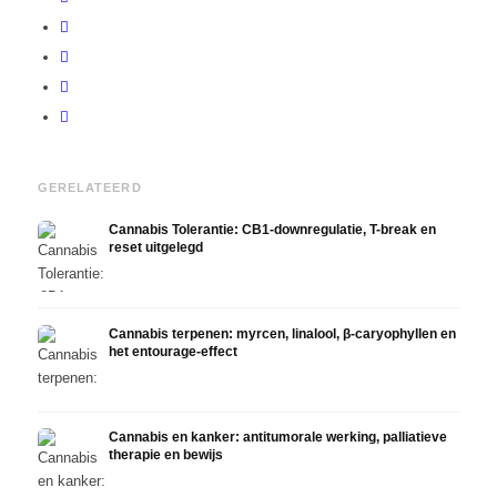
GERELATEERD
Cannabis Tolerantie: CB1-downregulatie, T-break en
reset uitgelegd
Cannabis terpenen: myrcen, linalool, β-caryophyllen en
het entourage-effect
Cannabis en kanker: antitumorale werking, palliatieve
therapie en bewijs