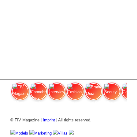
FIV Magazine
Cannabisverdampfer: Welk apparaat
Interview
Fashion
Brand Quiz
Beauty
Cannabisprijzen in
© FIV Magazine |
Imprint
| All rights reserved.
Models
Marketing
Villas