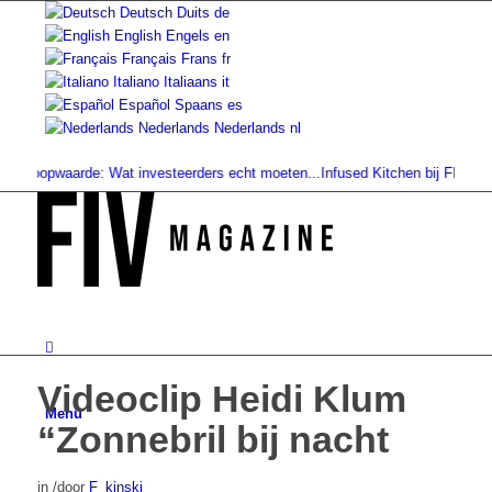
Deutsch
Duits
de
English
Engels
en
Français
Frans
fr
Italiano
Italiaans
it
Español
Spaans
es
Nederlands
Nederlands
nl
koopwaarde: Wat investeerders echt moeten...
Infused Kitchen bij FIV: Het 
Videoclip Heidi Klum
Menu
“Zonnebril bij nacht
in
/
door
F_kinski