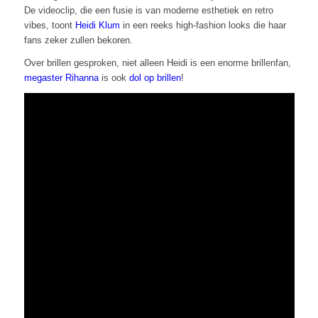
De videoclip, die een fusie is van moderne esthetiek en retro
vibes, toont
Heidi Klum
in een reeks high-fashion looks die haar
fans zeker zullen bekoren.
Over brillen gesproken, niet alleen Heidi is een enorme brillenfan,
megaster Rihanna
is ook
dol op brillen
!