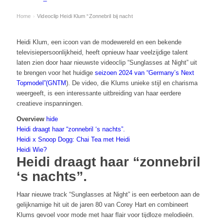
Home
Videoclip Heidi Klum “Zonnebril bij nacht
›
Heidi Klum, een icoon van de modewereld en een bekende
televisiepersoonlijkheid, heeft opnieuw haar veelzijdige talent
laten zien door haar nieuwste videoclip “Sunglasses at Night” uit
te brengen voor het huidige
seizoen 2024 van “Germany’s Next
Topmodel”
(GNTM
). De video, die Klums unieke stijl en charisma
weergeeft, is een interessante uitbreiding van haar eerdere
creatieve inspanningen.
Overview
hide
Heidi draagt haar “zonnebril ‘s nachts”.
Heidi x Snoop Dogg: Chai Tea met Heidi
Heidi Wie?
Heidi draagt haar “zonnebril
‘s nachts”.
Haar nieuwe track “Sunglasses at Night” is een eerbetoon aan de
gelijknamige hit uit de jaren 80 van Corey Hart en combineert
Klums gevoel voor mode met haar flair voor tijdloze melodieën.