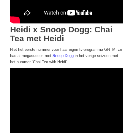
Heidi x Snoop Dogg: Chai
Tea met Heidi
Niet het eerste nummer voor haar eigen tv-programma GNTM, ze
had al megasucces met
Snoop Dogg
in het vorige seizoen met
het nummer “Chai Tea with Heidi”.