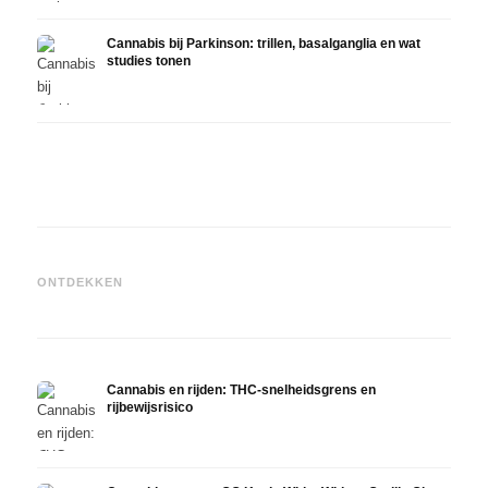
Cannabis bij Parkinson: trillen, basalganglia en wat
studies tonen
Cannabis en ADHD: dopamin,
Cannabis bij fibromyalgie:
Canna
zelfmedicatie en wat studies
pijn, slaap en het
chemo
ONTDEKKEN
tonen
endocannabinoïde systeem
Drona
Cannabis en rijden: THC-snelheidsgrens en
rijbewijsrisico