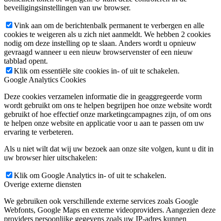
beveiligingsinstellingen van uw browser.
Vink aan om de berichtenbalk permanent te verbergen en alle
cookies te weigeren als u zich niet aanmeldt. We hebben 2 cookies
nodig om deze instelling op te slaan. Anders wordt u opnieuw
gevraagd wanneer u een nieuw browservenster of een nieuw
tabblad opent.
Klik om essentiële site cookies in- of uit te schakelen.
Google Analytics Cookies
Deze cookies verzamelen informatie die in geaggregeerde vorm
wordt gebruikt om ons te helpen begrijpen hoe onze website wordt
gebruikt of hoe effectief onze marketingcampagnes zijn, of om ons
te helpen onze website en applicatie voor u aan te passen om uw
ervaring te verbeteren.
Als u niet wilt dat wij uw bezoek aan onze site volgen, kunt u dit in
uw browser hier uitschakelen:
Klik om Google Analytics in- of uit te schakelen.
Overige externe diensten
We gebruiken ook verschillende externe services zoals Google
Webfonts, Google Maps en externe videoproviders. Aangezien deze
providers persoonlijke gegevens zoals uw IP-adres kunnen