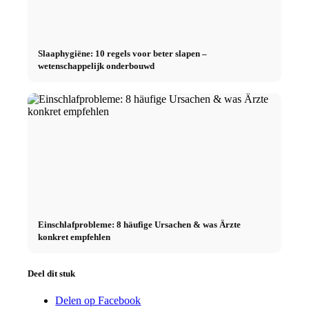
Slaaphygiëne: 10 regels voor beter slapen –
wetenschappelijk onderbouwd
Einschlafprobleme: 8 häufige Ursachen & was Ärzte
konkret empfehlen
Deel dit stuk
Delen op Facebook