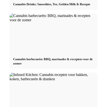
Cannabis Drinks: Smoothies, Tee, Golden Milk & Rezepte
Cannabis barbecueën: BBQ, marinades & recepten voor de
zomer