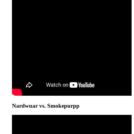
Nardwuar vs. Smokepurpp