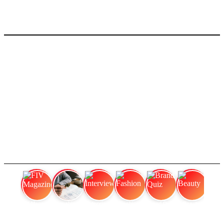
FIV Magazine
Cannabis en ADHD:
Interview
Fashion
Brand Quiz
Beauty