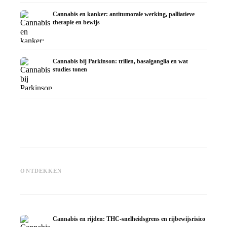
Cannabis en kanker: antitumorale werking, palliatieve
therapie en bewijs
Cannabis bij Parkinson: trillen, basalganglia en wat
studies tonen
Cannabis en ADHD: dopamin,
Cannabis bij fibromyalgie:
Cannabi
zelfmedicatie en wat studies
pijn, slaap en het
chemoth
ONTDEKKEN
tonen
endocannabinoïde systeem
Dronab
Cannabis en rijden: THC-snelheidsgrens en rijbewijsrisico