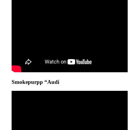
Smokepurpp “Audi