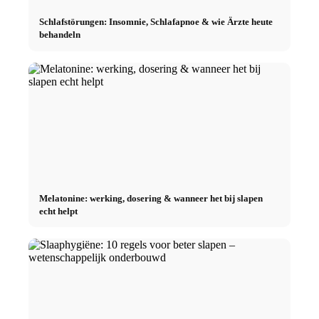
Schlafstörungen: Insomnie, Schlafapnoe & wie Ärzte heute
behandeln
Melatonine: werking, dosering & wanneer het bij slapen
echt helpt