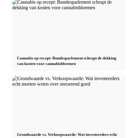
Cannabis op recept: Bundesparlement schrapt de dekking
van kosten voor cannabisbloemen
Grondwaarde vs. Verkoopwaarde: Wat investeerders echt