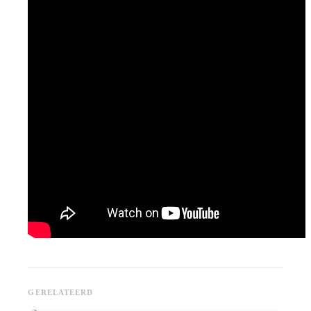
GERELATEERD