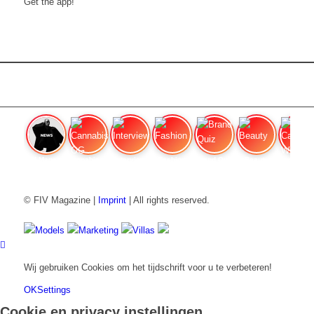
Get the app!
FIV Magazine
Cannabissoorten: OG Kush,
Interview
Fashion
Brand Quiz
Beauty
Cannabi
© FIV Magazine |
Imprint
| All rights reserved.
Models
Marketing
Villas
Wij gebruiken Cookies om het tijdschrift voor u te verbeteren!
OK
Settings
Cookie en privacy instellingen