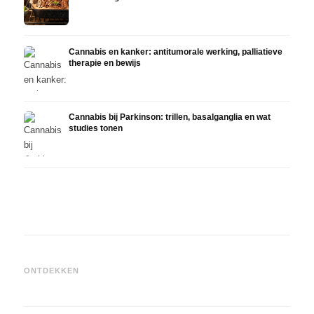
Cannabis en kanker: antitumorale werking, palliatieve
therapie en bewijs
Cannabis bij Parkinson: trillen, basalganglia en wat
studies tonen
Cannabis en ADHD: dopamin,
Cannabis bij fibromyalgie:
Canna
zelfmedicatie en wat studies
pijn, slaap en het
chemo
ONTDEKKEN
tonen
endocannabinoïde systeem
Drona