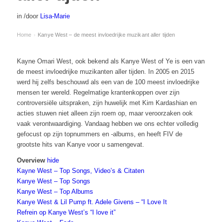
in
/
door
Lisa-Marie
Home
Kanye West – de meest invloedrijke muzikant aller tijden
›
Kayne Omari West, ook bekend als Kanye West of Ye is een van
de meest invloedrijke muzikanten aller tijden. In 2005 en 2015
werd hij zelfs beschouwd als een van de 100 meest invloedrijke
mensen ter wereld. Regelmatige krantenkoppen over zijn
controversiële uitspraken, zijn huwelijk met Kim Kardashian en
acties stuwen niet alleen zijn roem op, maar veroorzaken ook
vaak verontwaardiging. Vandaag hebben we ons echter volledig
gefocust op zijn topnummers en -albums, en heeft FIV de
grootste hits van Kanye voor u samengevat.
Overview
hide
Kayne West – Top Songs, Video’s & Citaten
Kanye West – Top Songs
Kanye West – Top Albums
Kanye West & Lil Pump ft. Adele Givens – “I Love It
Refrein op Kanye West’s “I love it”