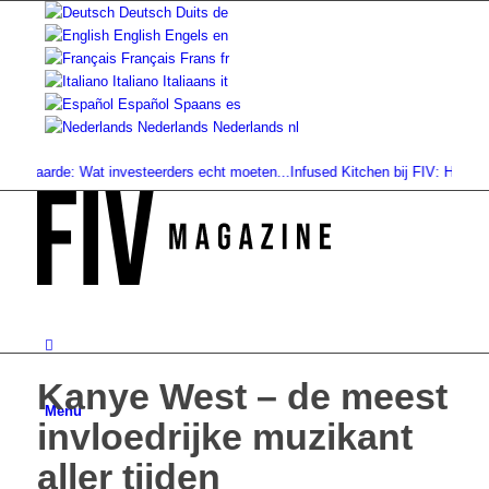
Deutsch
Duits
de
English
Engels
en
Français
Frans
fr
Italiano
Italiaans
it
Español
Spaans
es
Nederlands
Nederlands
nl
arde: Wat investeerders echt moeten...
Infused Kitchen bij FIV: Het nieuwe
Kanye West – de meest
Menu
invloedrijke muzikant
aller tijden