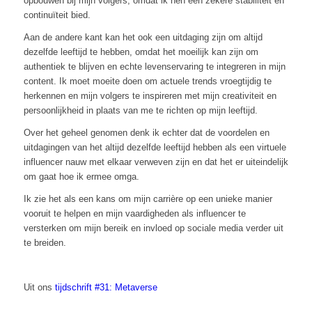
opbouwen bij mijn volgers, omdat ik hen een zekere stabiliteit en
continuïteit bied.
Aan de andere kant kan het ook een uitdaging zijn om altijd
dezelfde leeftijd te hebben, omdat het moeilijk kan zijn om
authentiek te blijven en echte levenservaring te integreren in mijn
content. Ik moet moeite doen om actuele trends vroegtijdig te
herkennen en mijn volgers te inspireren met mijn creativiteit en
persoonlijkheid in plaats van me te richten op mijn leeftijd.
Over het geheel genomen denk ik echter dat de voordelen en
uitdagingen van het altijd dezelfde leeftijd hebben als een virtuele
influencer nauw met elkaar verweven zijn en dat het er uiteindelijk
om gaat hoe ik ermee omga.
Ik zie het als een kans om mijn carrière op een unieke manier
vooruit te helpen en mijn vaardigheden als influencer te
versterken om mijn bereik en invloed op sociale media verder uit
te breiden.
Uit ons
tijdschrift #31: Metaverse