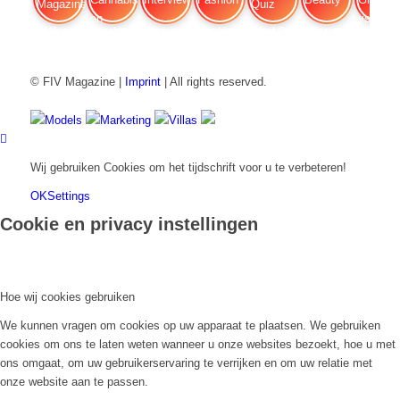
FIV Magazine
Cannabis en ADHD:
Interview
Fashion
Brand Quiz
Beauty
Grondwa
© FIV Magazine |
Imprint
| All rights reserved.
Models
Marketing
Villas
Wij gebruiken Cookies om het tijdschrift voor u te verbeteren!
OK
Settings
Cookie en privacy instellingen
Hoe wij cookies gebruiken
We kunnen vragen om cookies op uw apparaat te plaatsen. We gebruiken
cookies om ons te laten weten wanneer u onze websites bezoekt, hoe u met
ons omgaat, om uw gebruikerservaring te verrijken en om uw relatie met
onze website aan te passen.