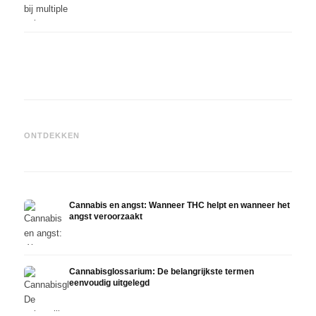
Cannabis en epilepsie: CBD,
Epidiolex en de huidige stand
Cannabisolie zelf maken:
CBD e
ONTDEKKEN
van de onderzoekingen
decarboxyleren en infusie
in de
Cannabis en angst: Wanneer THC helpt en wanneer het
angst veroorzaakt
Cannabisglossarium: De belangrijkste termen
eenvoudig uitgelegd