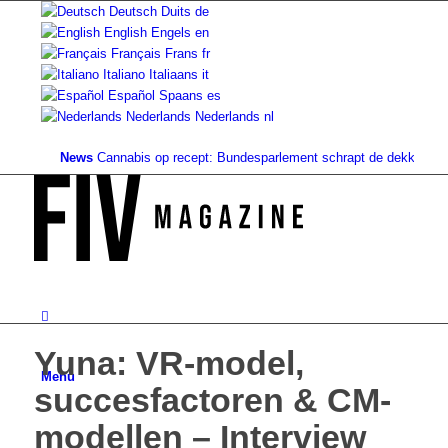
Deutsch
Duits
de
English
Engels
en
Français
Frans
fr
Italiano
Italiaans
it
Español
Spaans
es
Nederlands
Nederlands
nl
News
Cannabis op recept: Bundesparlement schrapt de dekking...
Grond
Yuna: VR-model,
Menu
succesfactoren & CM-
modellen – Interview