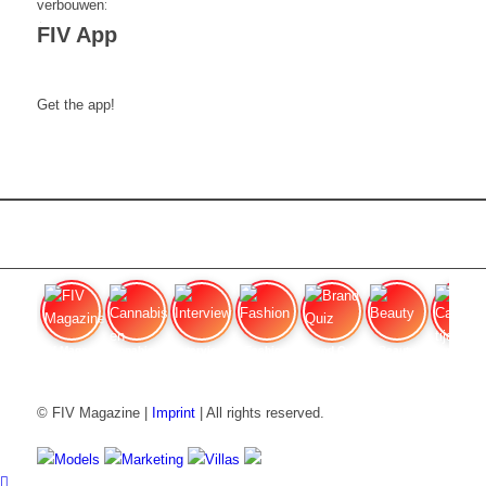
FIV App
Get the app!
FIV Magazine
Cannabis en honger:
Interview
Fashion
Brand Quiz
Beauty
Cannab
© FIV Magazine |
Imprint
| All rights reserved.
Models
Marketing
Villas