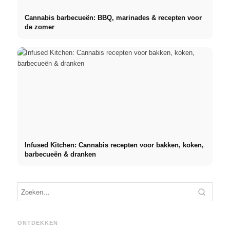
Cannabis barbecueën: BBQ, marinades & recepten voor
de zomer
Infused Kitchen: Cannabis recepten voor bakken, koken,
barbecueën & dranken
Social Media
Prakt
reclamecampagnes: Meer
Karrierestart nach dem
topbe
verkoop door doelgericht
Studium: Was Recruiter
vergo
ONTDEKKEN
online marketing
wirklich suchen
naar d