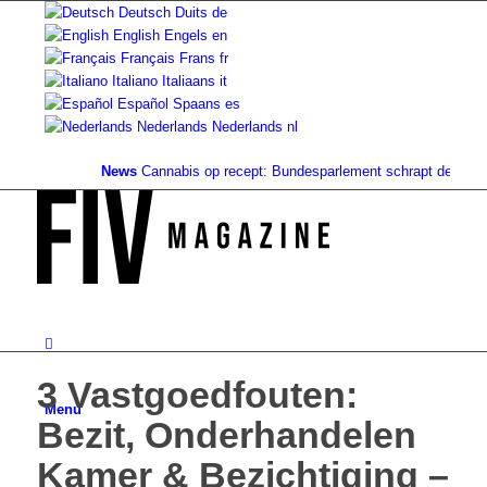
Deutsch
Duits
de
English
Engels
en
Français
Frans
fr
Italiano
Italiaans
it
Español
Spaans
es
Nederlands
Nederlands
nl
News
Cannabis op recept: Bundesparlement schrapt de dekking.
3 Vastgoedfouten:
Menu
Bezit, Onderhandelen
Kamer & Bezichtiging –