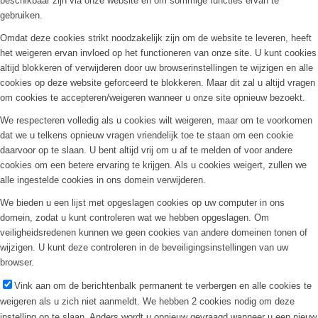
beschikbaar zijn via onze website en om sommige functies ervan te
gebruiken.
Omdat deze cookies strikt noodzakelijk zijn om de website te leveren, heeft
het weigeren ervan invloed op het functioneren van onze site. U kunt cookies
altijd blokkeren of verwijderen door uw browserinstellingen te wijzigen en alle
cookies op deze website geforceerd te blokkeren. Maar dit zal u altijd vragen
om cookies te accepteren/weigeren wanneer u onze site opnieuw bezoekt.
We respecteren volledig als u cookies wilt weigeren, maar om te voorkomen
dat we u telkens opnieuw vragen vriendelijk toe te staan om een cookie
daarvoor op te slaan. U bent altijd vrij om u af te melden of voor andere
cookies om een betere ervaring te krijgen. Als u cookies weigert, zullen we
alle ingestelde cookies in ons domein verwijderen.
We bieden u een lijst met opgeslagen cookies op uw computer in ons
domein, zodat u kunt controleren wat we hebben opgeslagen. Om
veiligheidsredenen kunnen we geen cookies van andere domeinen tonen of
wijzigen. U kunt deze controleren in de beveiligingsinstellingen van uw
browser.
Vink aan om de berichtenbalk permanent te verbergen en alle cookies te
weigeren als u zich niet aanmeldt. We hebben 2 cookies nodig om deze
instelling op te slaan. Anders wordt u opnieuw gevraagd wanneer u een nieuw