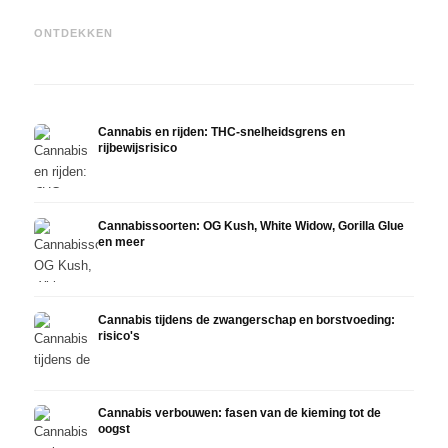
Cannabis en ADHD: dopamin,
Cannabis bij fibromyalgie:
Canna
zelfmedicatie en wat studies
pijn, slaap en het
chemo
ONTDEKKEN
tonen
endocannabinoïde systeem
Drona
Cannabis en rijden: THC-snelheidsgrens en
rijbewijsrisico
Cannabissoorten: OG Kush, White Widow, Gorilla Glue
en meer
Cannabis tijdens de zwangerschap en borstvoeding:
risico's
Cannabis verbouwen: fasen van de kieming tot de
oogst