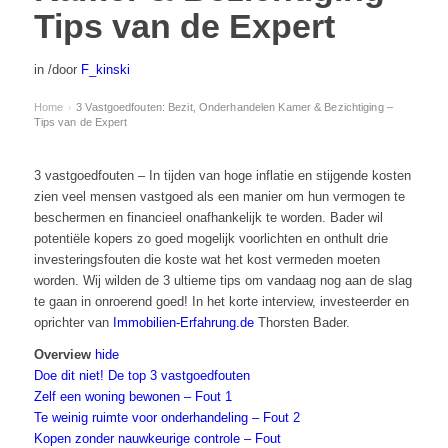
Tips van de Expert
in
/
door
F_kinski
Home
3 Vastgoedfouten: Bezit, Onderhandelen Kamer & Bezichtiging –
›
Tips van de Expert
3 vastgoedfouten – In tijden van hoge inflatie en stijgende kosten
zien veel mensen vastgoed als een manier om hun vermogen te
beschermen en financieel onafhankelijk te worden. Bader wil
potentiële kopers zo goed mogelijk voorlichten en onthult drie
investeringsfouten die koste wat het kost vermeden moeten
worden. Wij wilden de 3 ultieme tips om vandaag nog aan de slag
te gaan in onroerend goed! In het korte interview, investeerder en
oprichter van
Immobilien-Erfahrung.de
Thorsten Bader.
Overview
hide
Doe dit niet! De top 3 vastgoedfouten
Zelf een woning bewonen – Fout 1
Te weinig ruimte voor onderhandeling – Fout 2
Kopen zonder nauwkeurige controle – Fout