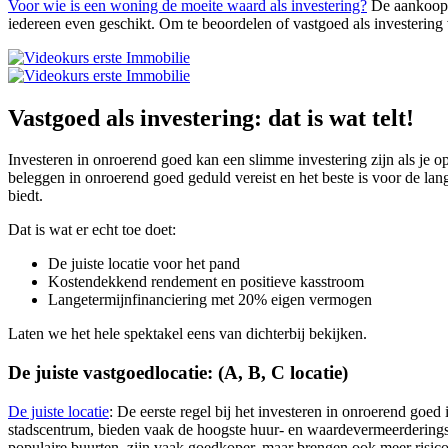
Voor wie is een woning de moeite waard als investering?
De aankoop
iedereen even geschikt. Om te beoordelen of vastgoed als investering 
Vastgoed als investering: dat is wat telt!
Investeren in onroerend goed kan een slimme investering zijn als je op 
beleggen in onroerend goed geduld vereist en het beste is voor de lange 
biedt.
Dat is wat er echt toe doet:
De juiste locatie voor het pand
Kostendekkend rendement en positieve kasstroom
Langetermijnfinanciering met 20% eigen vermogen
Laten we het hele spektakel eens van dichterbij bekijken.
De juiste vastgoedlocatie: (A, B, C locatie)
De juiste locatie
: De eerste regel bij het investeren in onroerend goed i
stadscentrum, bieden vaak de hoogste huur- en waardevermeerderingska
populaire buurten, zijn vaak goedkoper, maar brengen ook meer risico’