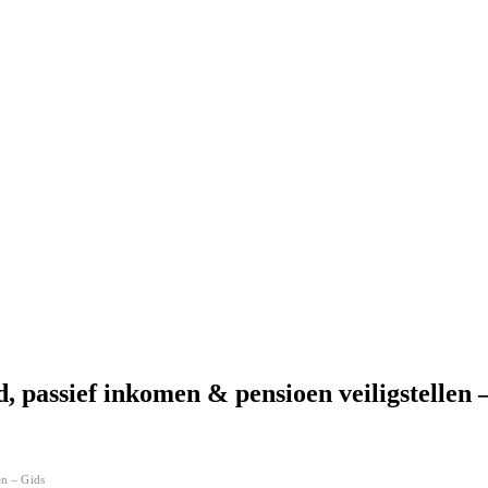
id, passief inkomen & pensioen veiligstellen 
en – Gids