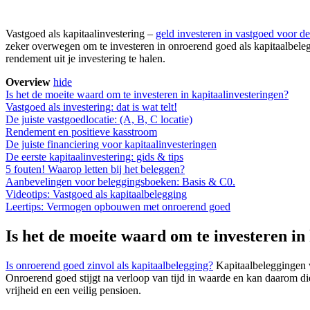
Vastgoed als kapitaalinvestering –
geld investeren in vastgoed voor de
zeker overwegen om te investeren in onroerend goed als kapitaalbeleggi
rendement uit je investering te halen.
Overview
hide
Is het de moeite waard om te investeren in kapitaalinvesteringen?
Vastgoed als investering: dat is wat telt!
De juiste vastgoedlocatie: (A, B, C locatie)
Rendement en positieve kasstroom
De juiste financiering voor kapitaalinvesteringen
De eerste kapitaalinvestering: gids & tips
5 fouten! Waarop letten bij het beleggen?
Aanbevelingen voor beleggingsboeken: Basis & C0.
Videotips: Vastgoed als kapitaalbelegging
Leertips: Vermogen opbouwen met onroerend goed
Is het de moeite waard om te investeren in
Is onroerend goed zinvol als kapitaalbelegging?
Kapitaalbeleggingen w
Onroerend goed stijgt na verloop van tijd in waarde en kan daarom di
vrijheid en een veilig pensioen.