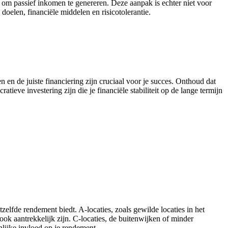
n om passief inkomen te genereren. Deze aanpak is echter niet voor
oelen, financiële middelen en risicotolerantie.
n en de juiste financiering zijn cruciaal voor je succes. Onthoud dat
tieve investering zijn die je financiële stabiliteit op de lange termijn
etzelfde rendement biedt. A-locaties, zoals gewilde locaties in het
ok aantrekkelijk zijn. C-locaties, de buitenwijken of minder
nlijke invloed op je rendement.