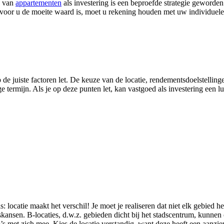
 van
appartementen
als investering is een beproefde strategie geworde
voor u de moeite waard is, moet u rekening houden met uw individuele d
de juiste factoren let. De keuze van de locatie, rendementsdoelstellinge
termijn. Als je op deze punten let, kan vastgoed als investering een lucra
s: locatie maakt het verschil! Je moet je realiseren dat niet elk gebied h
nsen. B-locaties, d.w.z. gebieden dicht bij het stadscentrum, kunnen o
s met zich mee. Kies de locatie verstandig, want deze heeft een aanzie