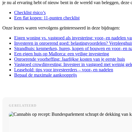
je nu al ervaring hebt of nieuw bent in de wereld van beleggen, deze c
Checklist risico’s
Een flat kopen: 11-punten checklist
Onze lezers waren vervolgens geïnteresseerd in deze bijdragen:
Eigen woning vs. vastgoed als investering: voor- en nadelen van
Investeren in onroerend goed: belastingvoordelen? Verpleeghu
Strandhuis: kenmerken, huren, kopen of bouwen en voor- en na
Een eigen huis op Mallorca: een veilige investering
Onroerende voorheffing: Jaarlijkse kosten van je eerste huis
Vastgoed crowdinvesting: Investeer in vastgoed met weinig gel
Leasehold: tips voor investeerders – voor- en nadelen
Bepaal de maximale aankoopprijs
GERELATEERD