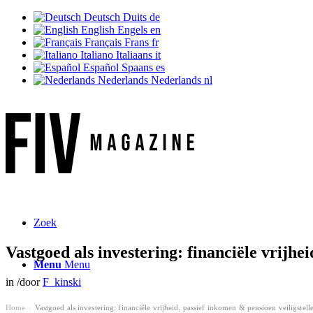
Deutsch
Duits
de
English
Engels
en
Français
Frans
fr
Italiano
Italiaans
it
Español
Spaans
es
Nederlands
Nederlands
nl
Zoek
Vastgoed als investering: financiële vrijhe
Menu
Menu
in
/
door
F_kinski
Home
Vastgoed als investering: financiële vrijheid, passief inkomen & pensioen veiligstell
›