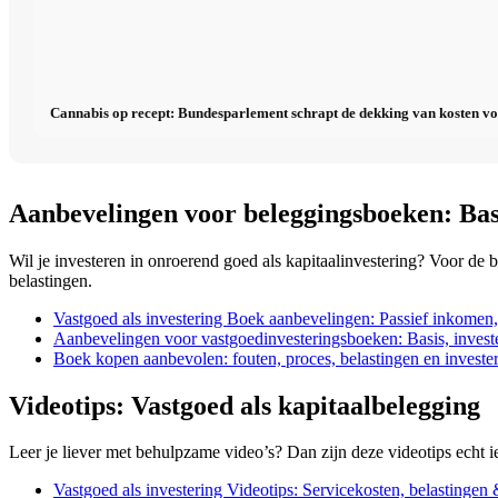
Cannabis op recept: Bundesparlement schrapt de dekking van kosten v
Aanbevelingen voor beleggingsboeken: Bas
Wil je investeren in onroerend goed als kapitaalinvestering? Voor d
belastingen.
Vastgoed als investering Boek aanbevelingen: Passief inkomen,
Aanbevelingen voor vastgoedinvesteringsboeken: Basis, investe
Boek kopen aanbevolen: fouten, proces, belastingen en investe
Videotips: Vastgoed als kapitaalbelegging
Leer je liever met behulpzame video’s? Dan zijn deze videotips echt i
Vastgoed als investering Videotips: Servicekosten, belastingen