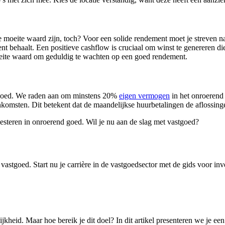
 moeite waard zijn, toch? Voor een solide rendement moet je streven naa
nt behaalt. Een positieve cashflow is cruciaal om winst te genereren d
moeite waard om geduldig te wachten op een goed rendement.
nd goed. We raden aan om minstens 20%
eigen vermogen
in het onroerend 
inkomsten. Dit betekent dat de maandelijkse huurbetalingen de aflossing
nvesteren in onroerend goed. Wil je nu aan de slag met vastgoed?
 vastgoed. Start nu je carrière in de vastgoedsector met de gids voor inv
elijkheid. Maar hoe bereik je dit doel? In dit artikel presenteren we je 