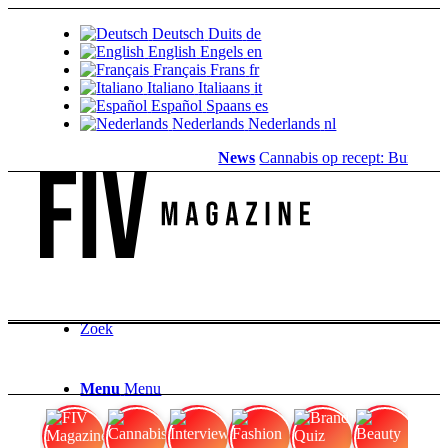
Deutsch
Duits
de
English
Engels
en
Français
Frans
fr
Italiano
Italiaans
it
Español
Spaans
es
Nederlands
Nederlands
nl
News
Cannabis op recept: Bundespar
Zoek
Menu
Menu