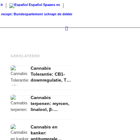
it
Español
Spaans
es
pt: Bundesparlement schrapt de dekking...
Grondwaarde vs. Verkoopwaarde: Wat inve
GERELATEERD
Cannabis
Tolerantie: CB1-
downregulatie, T-
break en reset
uitgelegd
Cannabis
terpenen: myrcen,
linalool, β-
caryophyllen en
het entourage-
Cannabis en
effect
kanker:
antitumorale