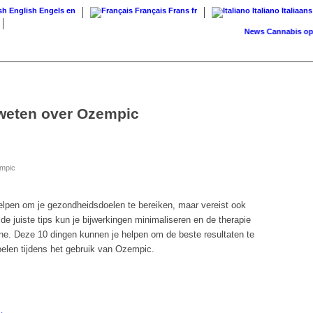
English
Engels
en
Français
Frans
fr
Italiano
Italiaans
News
Cannabis op rece
 weten over Ozempic
empic
lpen om je gezondheidsdoelen te bereiken, maar vereist ook
de juiste tips kun je bijwerkingen minimaliseren en de therapie
utine. Deze 10 dingen kunnen je helpen om de beste resultaten te
oelen tijdens het
gebruik van Ozempic
.