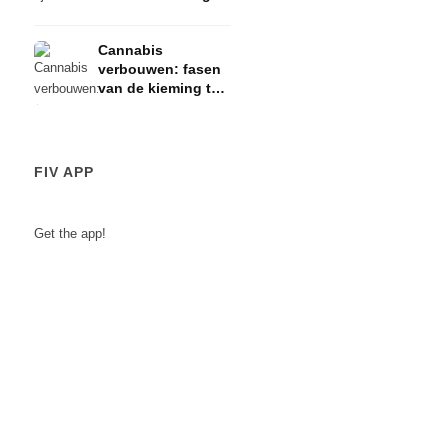
risico's
Cannabis
verbouwen: fasen
van de kieming tot
de oogst
FIV APP
Get the app!