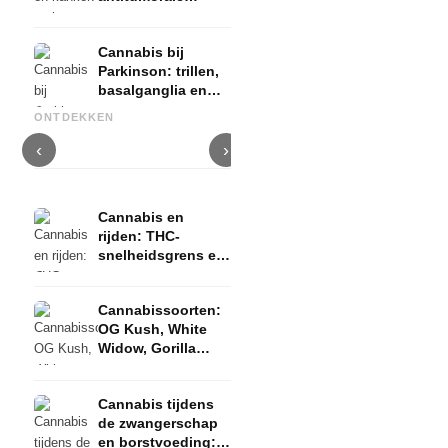
werking, palliatieve
therapie en bewijs
Cannabis bij
Parkinson: trillen,
basalganglia en
Cannabis en ADHD: dopamin,
Cannabis bij fibromyalgie:
C
wat studies tonen
zelfmedicatie en wat studies
pijn, slaap en het
c
ONTDEKKEN
tonen
endocannabinoïde systeem
D
‹
›
Cannabis en
rijden: THC-
snelheidsgrens en
rijbewijsrisico
Cannabissoorten:
OG Kush, White
Widow, Gorilla
Glue en meer
Cannabis tijdens
de zwangerschap
en borstvoeding: