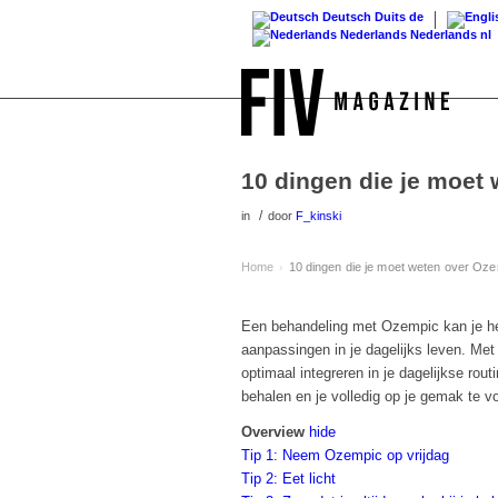
Deutsch
Duits
de
Nederlands
Nederlands
nl
10 dingen die je moet
/
in
door
F_kinski
Home
10 dingen die je moet weten over Oz
›
Een behandeling met Ozempic kan je he
aanpassingen in je dagelijks leven. Met 
optimaal integreren in je dagelijkse ro
behalen en je volledig op je gemak te v
Overview
hide
Tip 1: Neem Ozempic op vrijdag
Tip 2: Eet licht