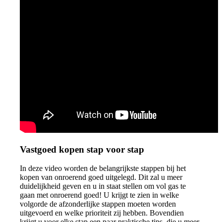
Vastgoed kopen stap voor stap
In deze video worden de belangrijkste stappen bij het
kopen van onroerend goed uitgelegd. Dit zal u meer
duidelijkheid geven en u in staat stellen om vol gas te
gaan met onroerend goed! U krijgt te zien in welke
volgorde de afzonderlijke stappen moeten worden
uitgevoerd en welke prioriteit zij hebben. Bovendien
krijgt u voor elke stap een paar praktische tips, die u meer