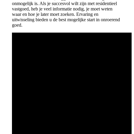
onmogelijk is. Als je succesvol wilt zijn met residentieel
vastgoed, heb je veel informatie nodig, je moet weten
waar en hoe je later moet zoeken. Ervaring en
uitwisseling bieden u de best mogelijke start in onroerend
goed.