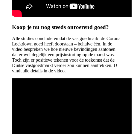
Koop je nu nog steeds onroerend goed?
Alle studies concluderen dat de vastgoedmarkt de Corona
Lockdown goed heeft doorstaan – behalve één. In de
video bespreken we hoe nieuwe bevindingen aantonen
dat er wel degelijk een prijsinstorting op de markt was.
Toch zijn er positieve tekenen voor de toekomst dat de
Duitse vastgoedmarkt verder zou kunnen aantrekken. U
vindt alle details in de video.