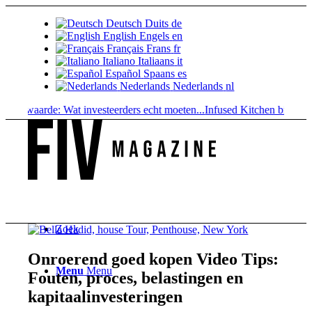
Deutsch
Duits
de
English
Engels
en
Français
Frans
fr
Italiano
Italiaans
it
Español
Spaans
es
Nederlands
Nederlands
nl
aarde: Wat investeerders echt moeten...
Infused Kitchen bij FIV: Het
Zoek
Onroerend goed kopen Video Tips:
Menu
Menu
Fouten, proces, belastingen en
kapitaalinvesteringen