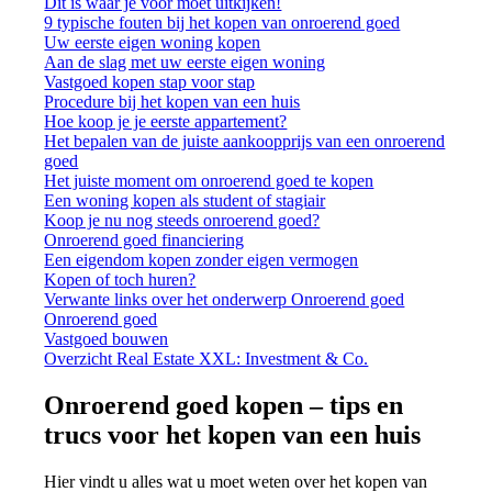
Dit is waar je voor moet uitkijken!
9 typische fouten bij het kopen van onroerend goed
Uw eerste eigen woning kopen
Aan de slag met uw eerste eigen woning
Vastgoed kopen stap voor stap
Procedure bij het kopen van een huis
Hoe koop je je eerste appartement?
Het bepalen van de juiste aankoopprijs van een onroerend
goed
Het juiste moment om onroerend goed te kopen
Een woning kopen als student of stagiair
Koop je nu nog steeds onroerend goed?
Onroerend goed financiering
Een eigendom kopen zonder eigen vermogen
Kopen of toch huren?
Verwante links over het onderwerp Onroerend goed
Onroerend goed
Vastgoed bouwen
Overzicht Real Estate XXL: Investment & Co.
Onroerend goed kopen – tips en
trucs voor het kopen van een huis
Hier vindt u alles wat u moet weten over het kopen van