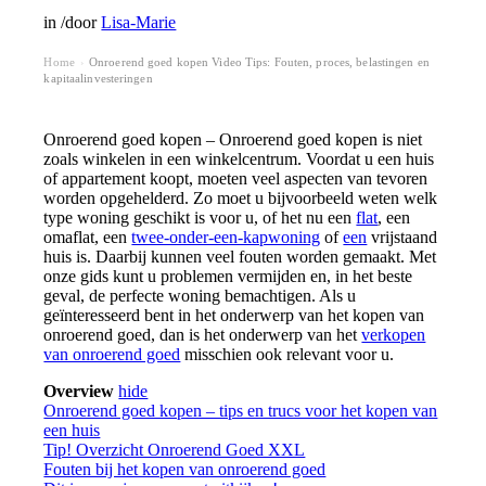
in
/
door
Lisa-Marie
Home
Onroerend goed kopen Video Tips: Fouten, proces, belastingen en
›
kapitaalinvesteringen
Onroerend goed kopen – Onroerend goed kopen is niet
zoals winkelen in een winkelcentrum. Voordat u een huis
of appartement koopt, moeten veel aspecten van tevoren
worden opgehelderd. Zo moet u bijvoorbeeld weten welk
type woning geschikt is voor u, of het nu een
flat
, een
omaflat, een
twee-onder-een-kapwoning
of
een
vrijstaand
huis is. Daarbij kunnen veel fouten worden gemaakt. Met
onze gids kunt u problemen vermijden en, in het beste
geval, de perfecte woning bemachtigen. Als u
geïnteresseerd bent in het onderwerp van het kopen van
onroerend goed, dan is het onderwerp van het
verkopen
van onroerend goed
misschien ook relevant voor u.
Overview
hide
Onroerend goed kopen – tips en trucs voor het kopen van
een huis
Tip! Overzicht Onroerend Goed XXL
Fouten bij het kopen van onroerend goed