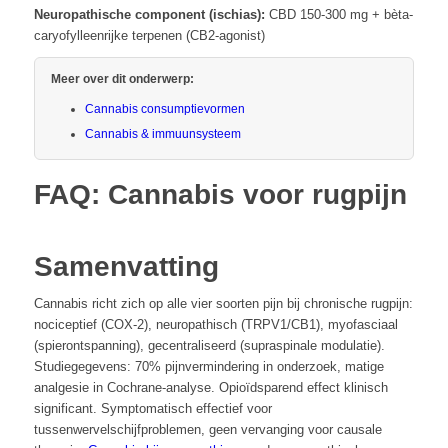
Neuropathische component (ischias):
CBD 150-300 mg + bèta-
caryofylleenrijke terpenen (CB2-agonist)
Meer over dit onderwerp:
Cannabis consumptievormen
Cannabis & immuunsysteem
FAQ: Cannabis voor rugpijn
Samenvatting
Cannabis richt zich op alle vier soorten pijn bij chronische rugpijn:
nociceptief (COX-2), neuropathisch (TRPV1/CB1), myofasciaal
(spierontspanning), gecentraliseerd (supraspinale modulatie).
Studiegegevens: 70% pijnvermindering in onderzoek, matige
analgesie in Cochrane-analyse. Opioïdsparend effect klinisch
significant. Symptomatisch effectief voor
tussenwervelschijfproblemen, geen vervanging voor causale