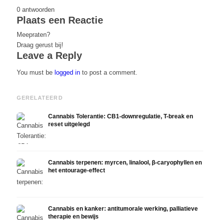
0
antwoorden
Plaats een Reactie
Meepraten?
Draag gerust bij!
Leave a Reply
You must be
logged in
to post a comment.
GERELATEERD
Cannabis Tolerantie: CB1-downregulatie, T-break en
reset uitgelegd
Cannabis terpenen: myrcen, linalool, β-caryophyllen en
het entourage-effect
Cannabis en kanker: antitumorale werking, palliatieve
therapie en bewijs