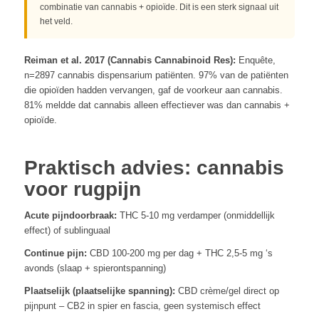
combinatie van cannabis + opioïde. Dit is een sterk signaal uit
het veld.
Reiman et al. 2017 (Cannabis Cannabinoid Res):
Enquête,
n=2897 cannabis dispensarium patiënten. 97% van de patiënten
die opioïden hadden vervangen, gaf de voorkeur aan cannabis.
81% meldde dat cannabis alleen effectiever was dan cannabis +
opioïde.
Praktisch advies: cannabis
voor rugpijn
Acute pijndoorbraak:
THC 5-10 mg verdamper (onmiddellijk
effect) of sublinguaal
Continue pijn:
CBD 100-200 mg per dag + THC 2,5-5 mg ‘s
avonds (slaap + spierontspanning)
Plaatselijk (plaatselijke spanning):
CBD crème/gel direct op
pijnpunt – CB2 in spier en fascia, geen systemisch effect