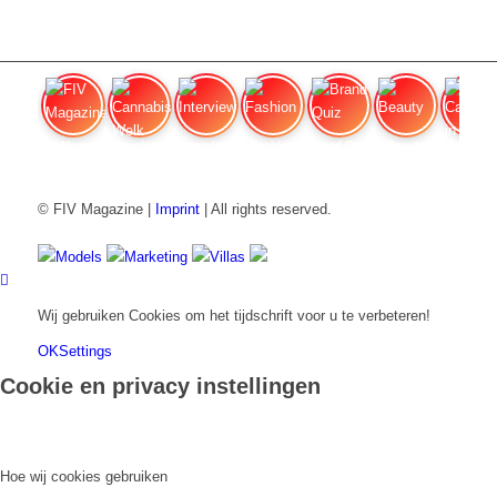
FIV Magazine
Cannabisverdampfer: Welk apparaat
Interview
Fashion
Brand Quiz
Beauty
Cannabisprijzen in
© FIV Magazine |
Imprint
| All rights reserved.
Models
Marketing
Villas
Wij gebruiken Cookies om het tijdschrift voor u te verbeteren!
OK
Settings
Cookie en privacy instellingen
Hoe wij cookies gebruiken