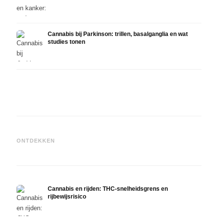
Cannabis bij Parkinson: trillen, basalganglia en wat
studies tonen
Cannabis en ADHD: dopamin,
Cannabis bij fibromyalgie:
Canna
zelfmedicatie en wat studies
pijn, slaap en het
chemo
ONTDEKKEN
tonen
endocannabinoïde systeem
Drona
Cannabis en rijden: THC-snelheidsgrens en
rijbewijsrisico