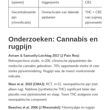
(spieren)
triggerpoints
CB1
Gecentraliseerde
Overactivatie van dalende
THC + CBD: Modu
pijn
pijnbanen
van supraspinale
(chronificatie)
pijnverwerking
Onderzoeken: Cannabis en
rugpijn
Aviram & Samuelly-Leichtag 2017 (J Pain Res):
Retrospectieve studie, n=206, chronische pijnpatiënten die
medische cannabis gebruikten. 70% rapporteerde sterke of zeer
sterke pijnvermindering. Rugpijn was de meest voorkomende
indicatie.
Ware et al. 2010 (CMAJ):
RCT, n=21, neuropathische pijn (niet
alleen rug). Nabilone (synthetische THC) significant beter dan
placebo voor pijnintensiteit en slaap. Toont THC analgesie voor
neuropathische component.
Beaulieu et al. 2006 (J Rheumatol):
Fibromyalgie en rugpijn