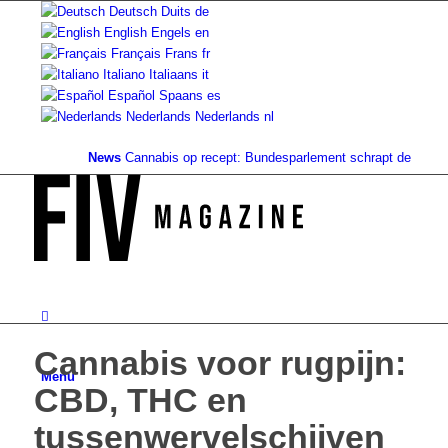
Deutsch
Duits
de
English
Engels
en
Français
Frans
fr
Italiano
Italiaans
it
Español
Spaans
es
Nederlands
Nederlands
nl
News
Cannabis op recept: Bundesparlement schrapt de dekking...
Cannabis voor rugpijn:
Menu
CBD, THC en
tussenwervelschijven