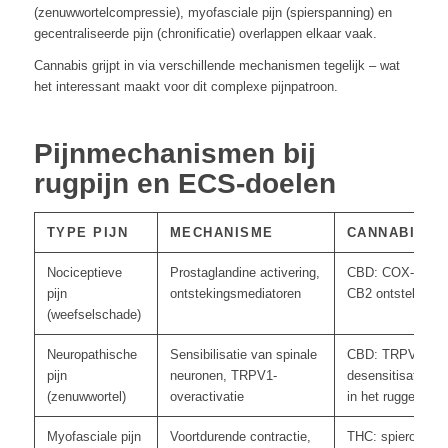
(zenuwwortelcompressie), myofasciale pijn (spierspanning) en
gecentraliseerde pijn (chronificatie) overlappen elkaar vaak.
Cannabis grijpt in via verschillende mechanismen tegelijk – wat
het interessant maakt voor dit complexe pijnpatroon.
Pijnmechanismen bij
rugpijn en ECS-doelen
TYPE PIJN
MECHANISME
CANNABIS E
Nociceptieve
Prostaglandine activering,
CBD: COX-2 rem
pijn
ontstekingsmediatoren
CB2 ontstekings
(weefselschade)
Neuropathische
Sensibilisatie van spinale
CBD: TRPV1
pijn
neuronen, TRPV1-
desensitisatie; 
(zenuwwortel)
overactivatie
in het ruggenmer
Myofasciale pijn
Voortdurende contractie,
THC: spierontspa