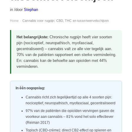
in
/
door
Stephan
Home
Cannabis voor rugpijn: CBD, THC en tussenwervelschijven
›
Het belangrijkste:
Chronische rugpijn heeft vier soorten
pijn (nociceptief, neuropathisch, myofasciaal,
gecentraliseerd) – cannabis valt ze alle vier tegelijk aan.
70% van de patiënten rapporteert een sterke vermindering.
En: cannabis kan de behoefte aan opioïden met 44%
verminderen.
In één oogopslag:
Cannabis richt zich tegelijkertijd op alle 4 soorten pijn:
nociceptief, neuropathisch, myofasciaal, gecentraliseerd
97% van de patiënten die opioïden vervingen gaven de
voorkeur aan cannabis – 81% vond het solo effectiever
(Reiman 2017)
Topisch (CBD-crème): direct CB2-effect op spieren en