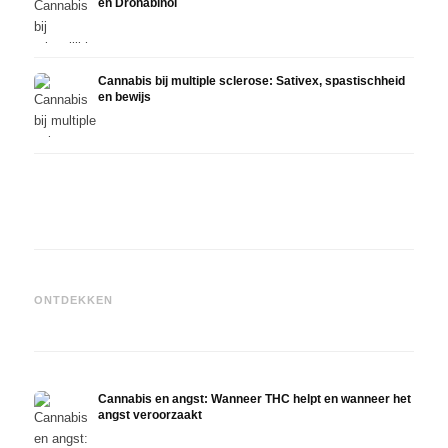
en Dronabinol
Cannabis bij multiple sclerose: Sativex, spastischheid
en bewijs
Cannabis en epilepsie: CBD,
Epidiolex en de huidige stand
Cannabisolie zelf maken:
CBD e
ONTDEKKEN
van de onderzoekingen
decarboxyleren en infusie
in de
Cannabis en angst: Wanneer THC helpt en wanneer het
angst veroorzaakt