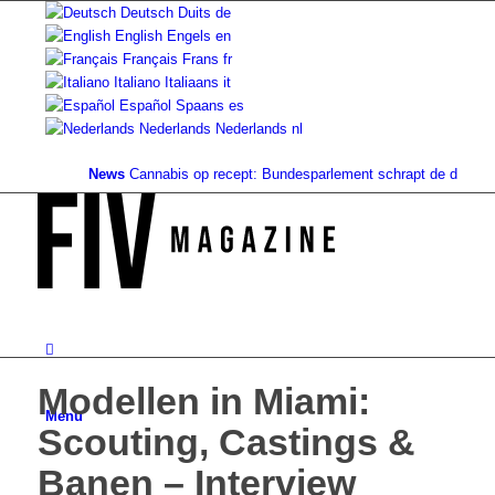
Deutsch
Duits
de
English
Engels
en
Français
Frans
fr
Italiano
Italiaans
it
Español
Spaans
es
Nederlands
Nederlands
nl
News
Cannabis op recept: Bundesparlement schrapt de dekking...
G
Modellen in Miami:
Menu
Scouting, Castings &
Banen – Interview