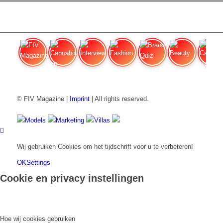
FIV Magazine
Cannabis en honger:
Interview
Fashion
Brand Quiz
Beauty
Cannab
© FIV Magazine |
Imprint
| All rights reserved.
Models
Marketing
Villas
Wij gebruiken Cookies om het tijdschrift voor u te verbeteren!
OK
Settings
Cookie en privacy instellingen
Hoe wij cookies gebruiken