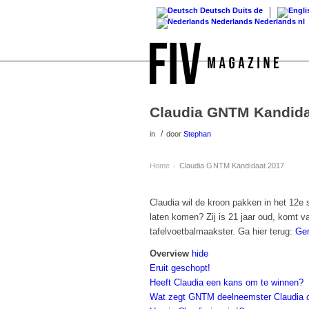
Deutsch
Duits
de
Nederlands
Nederlands
nl
Claudia GNTM Kandida
/
in
door
Stephan
Home
Claudia GNTM Kandidaat 2017
›
Claudia wil de kroon pakken in het 12e
laten komen? Zij is 21 jaar oud, komt v
tafelvoetbalmaakster. Ga hier terug:
Ger
Overview
hide
Eruit geschopt!
Heeft Claudia een kans om te winnen?
Wat zegt GNTM deelneemster Claudia o