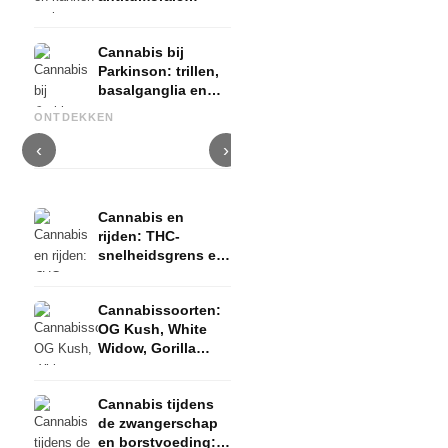
werking, palliatieve
therapie en bewijs
Cannabis bij
Parkinson: trillen,
basalganglia en
Cannabis en ADHD: dopamin,
Cannabis bij fibromyalgie:
C
wat studies tonen
zelfmedicatie en wat studies
pijn, slaap en het
c
ONTDEKKEN
tonen
endocannabinoïde systeem
D
‹
›
Cannabis en
rijden: THC-
snelheidsgrens en
rijbewijsrisico
Cannabissoorten:
OG Kush, White
Widow, Gorilla
Glue en meer
Cannabis tijdens
de zwangerschap
en borstvoeding: