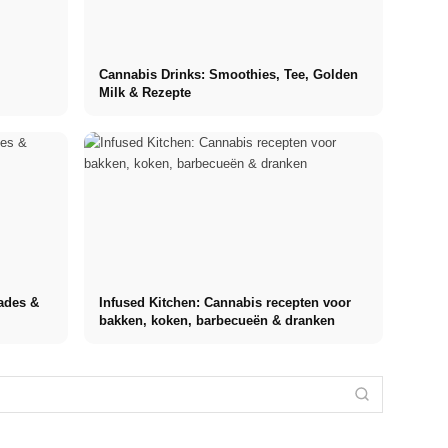
e
Cannabis Drinks: Smoothies, Tee, Golden
Milk & Rezepte
ades &
Infused Kitchen: Cannabis recepten voor
bakken, koken, barbecueën & dranken
Praktijksemester
Stress
bij
Studie
Stressoorzaken:
verminderen:
topbedrijven:
financieren
De meest
Wat artsen
kansen,
2026:
voorkomende
echt
vergoeding en
Duitslandstipendium,
oorzaken op
aanbevelen –
de directe weg
BAföG en
het werk, in de
oorzaken,