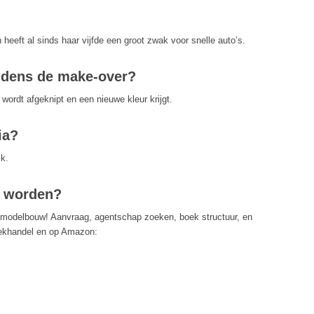
 heeft al sinds haar vijfde een groot zwak voor snelle auto’s.
ijdens de make-over?
wordt afgeknipt en een nieuwe kleur krijgt.
ia?
jk.
l worden?
r modelbouw! Aanvraag, agentschap zoeken, boek structuur, en
oekhandel en op Amazon: