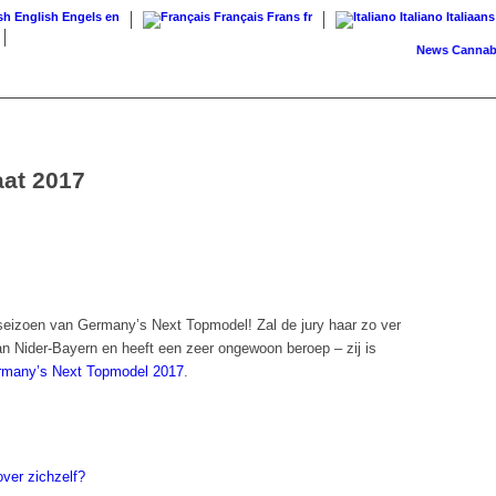
English
Engels
en
Français
Frans
fr
Italiano
Italiaans
News
Cannabis op 
at 2017
 seizoen van Germany’s Next Topmodel! Zal de jury haar zo ver
an
Nider-Bayern en heeft een zeer ongewoon beroep – zij is
many’s Next Topmodel 2017
.
ver zichzelf?