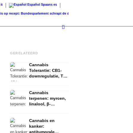
it
Español
Spaans
es
recept: Bundesparlement schrapt de dekking...
Grondwaarde vs. Verkoopwaarde: Wat 
GERELATEERD
Cannabis
Tolerantie: CB1-
downregulatie, T-
break en reset
uitgelegd
Cannabis
terpenen: myrcen,
linalool, β-
caryophyllen en
het entourage-
Cannabis en
effect
kanker:
antitumorale