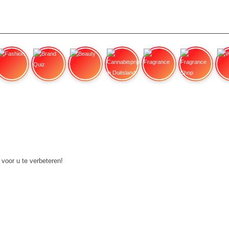
Fashion
Brand Quiz
Beauty
Cannabisprijzen in Duitsland:
Fragrance
Fragrance Shop
Wa
 voor u te verbeteren!