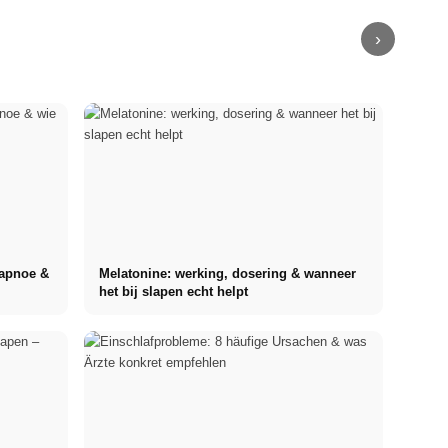
naar de
slimme
relatie en
symptomen &
carrière
spaartips
financiën
technieken
›
fapnoe &
Melatonine: werking, dosering & wanneer
het bij slapen echt helpt