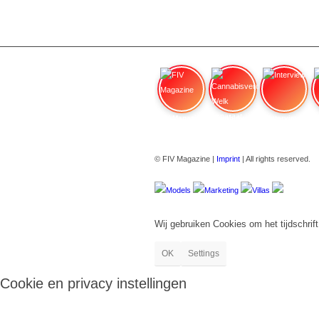
FIV Magazine
Cannabisverdampfer: Welk apparaat
Interview
© FIV Magazine |
Imprint
| All rights reserved.
Models
Marketing
Villas
Wij gebruiken Cookies om het tijdschrift
OK
Settings
Cookie en privacy instellingen