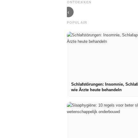
online
Recruiter
ONTDEKKEN
marketing
wirklich suchen
‹
POPULAIR
Schlafstörungen: Insomnie, Schla
wie Ärzte heute behandeln