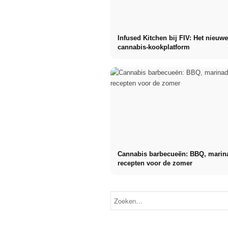
Infused Kitchen bij FIV: Het nieuw
cannabis-kookplatform
Cannabis barbecueën: BBQ, marin
recepten voor de zomer
Social Media
reclamecampagnes:
Meer verkoop
Karrierestart
door
nach dem
doelgericht
Studium: Was