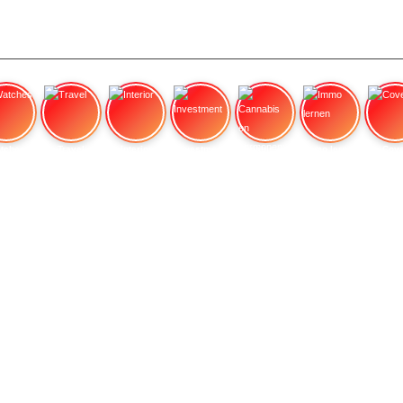
tches
Travel
Interior
Investment
Cannabis en hormonen:
Immo lernen
Cove