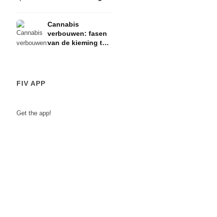
risico's
Cannabis
verbouwen: fasen
van de kieming tot
de oogst
FIV APP
Get the app!