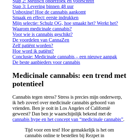
Stap 2: Medisch onderzoek en voorschrift
Stap 3: Levering binnen 48 uur
Unboxing! Hoe de cannabis aankomt
Smaak en effect: eerste indrukken
Mijn selectie: Schulz OG, hoe smaakt het? Werkt het?
Waarom medicinale cannabis?
Voor wie is cannabis geschikt?
De voordelen van CannaZen
Zelf patiënt worden?
Hoe word ik patiënt?
Conclusie: Medicinale cannabis – een nieuwe aanpak
De beste aanbieders voor cannabis
Medicinale cannabis: een trend met
potentieel
Cannabis tegen stress? Stress is precies mijn onderwerp,
ik heb zoveel over medicinale cannabis gehoord van
vrienden. Ben je ooit in Los Angeles of Californië
geweest? Dan ben je waarschijnlijk bekend met de
cannabis hype en het concept van “medicinale cannabis”
.
Tijd voor een test! Hoe gemakkelijk is het om
cannabis online te bestellen bij Rezpet in