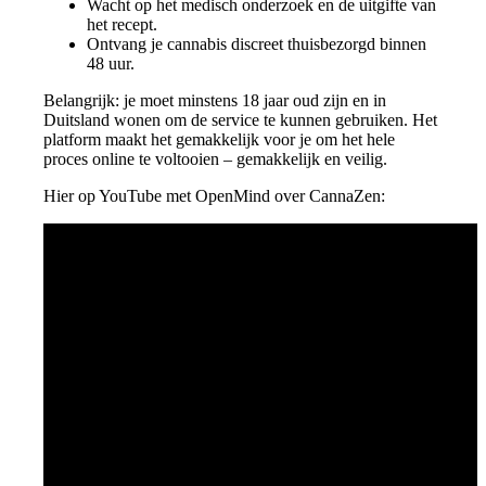
Wacht op het medisch onderzoek en de uitgifte van
het recept.
Ontvang je cannabis discreet thuisbezorgd binnen
48 uur.
Belangrijk: je moet minstens 18 jaar oud zijn en in
Duitsland wonen om de service te kunnen gebruiken. Het
platform maakt het gemakkelijk voor je om het hele
proces online te voltooien – gemakkelijk en veilig.
Hier op YouTube met OpenMind over CannaZen: