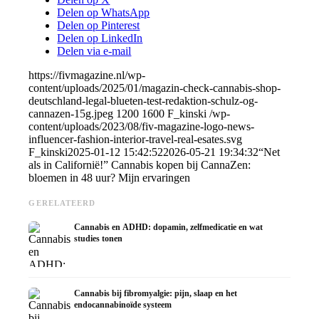
Delen op WhatsApp
Delen op Pinterest
Delen op LinkedIn
Delen via e-mail
https://fivmagazine.nl/wp-
content/uploads/2025/01/magazin-check-cannabis-shop-
deutschland-legal-blueten-test-redaktion-schulz-og-
cannazen-15g.jpeg
1200
1600
F_kinski
/wp-
content/uploads/2023/08/fiv-magazine-logo-news-
influencer-fashion-interior-travel-real-esates.svg
F_kinski
2025-01-12 15:42:52
2026-05-21 19:34:32
“Net
als in Californië!” Cannabis kopen bij CannaZen:
bloemen in 48 uur? Mijn ervaringen
GERELATEERD
Cannabis en ADHD: dopamin, zelfmedicatie en wat
studies tonen
Cannabis bij fibromyalgie: pijn, slaap en het
endocannabinoïde systeem