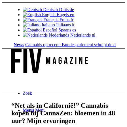
Deutsch
Duits
de
English
Engels
en
Français
Frans
fr
Italiano
Italiaans
it
Español
Spaans
es
Nederlands
Nederlands
nl
News
Cannabis op recept: Bundesparlement schrapt de dekking...
Gron
Zoek
“Net als in Californië!” Cannabis
Menu
Menu
kopen bij CannaZen: bloemen in 48
uur? Mijn ervaringen