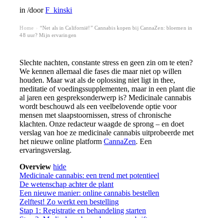
in
/
door
F_kinski
Home
“Net als in Californië!” Cannabis kopen bij CannaZen: bloemen in
›
48 uur? Mijn ervaringen
Slechte nachten, constante stress en geen zin om te eten?
We kennen allemaal die fases die maar niet op willen
houden. Maar wat als de oplossing niet ligt in thee,
meditatie of voedingssupplementen, maar in een plant die
al jaren een gespreksonderwerp is? Medicinale cannabis
wordt beschouwd als een veelbelovende optie voor
mensen met slaapstoornissen, stress of chronische
klachten. Onze redacteur waagde de sprong – en doet
verslag van hoe ze medicinale cannabis uitprobeerde met
het nieuwe online platform
CannaZen
. Een
ervaringsverslag.
Overview
hide
Medicinale cannabis: een trend met potentieel
De wetenschap achter de plant
Een nieuwe manier: online cannabis bestellen
Zelftest! Zo werkt een bestelling
Stap 1: Registratie en behandeling starten