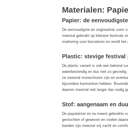
Materialen: Papie
Papier: de eenvoudigste
De eenvoudigste en origineelste vorm va
meestal gebruikt op kleinere festivals e
markering voor bezoekers en wordt het 
Plastic: stevige festiva
De plastic variant is ook een bekend soor
waterbestendig en dus niet zo gevoelig
ze meestal monochroom zijn en eventuee
bijzondere kenmerken hebben. Bovendien
daarom meestal niet langer dan nodig g
Stof: aangenaam en du
De populairste en nu meest gebruikte va
gevlochten of geweven en voelen daaro
banden zijn meestal vrij zacht en comfor