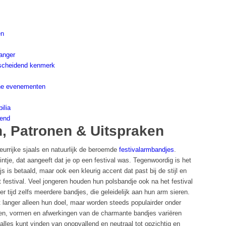
en
vanger
scheidend kenmerk
ine evenementen
ilia
vend
, Patronen & Uitspraken
leurrijke sjaals en natuurlijk de beroemde
festivalarmbandjes
.
intje, dat aangeeft dat je op een festival was. Tegenwoordig is het
s is betaald, maar ook een kleurig accent dat past bij de stijl en
 festival. Veel jongeren houden hun polsbandje ook na het festival
r tijd zelfs meerdere bandjes, die geleidelijk aan hun arm sieren.
 langer alleen hun doel, maar worden steeds populairder onder
nen, vormen en afwerkingen van de charmante bandjes variëren
lles kunt vinden van onopvallend en neutraal tot opzichtig en