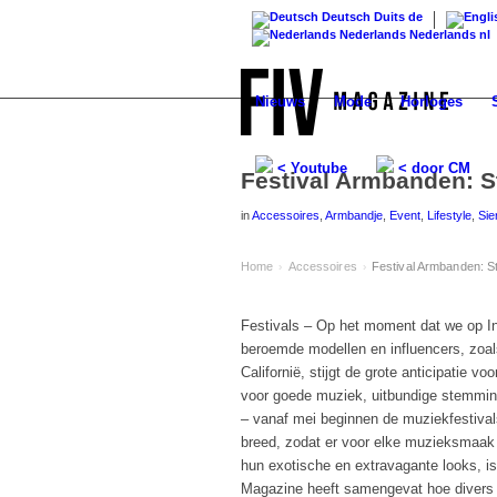
Deutsch
Duits
de
Nederlands
Nederlands
nl
Nieuws
Mode
Horloges
< Youtube
< door CM
Festival Armbanden: St
in
Accessoires
,
Armbandje
,
Event
,
Lifestyle
,
Sie
Home
Accessoires
Festival Armbanden: St
›
›
Festivals – Op het moment dat we op I
beroemde modellen en influencers, zoals
Californië, stijgt de grote anticipatie vo
voor goede muziek, uitbundige stemming 
– vanaf mei beginnen de muziekfestival
breed, zodat er voor elke muzieksmaak 
hun exotische en extravagante looks, is
Magazine heeft samengevat hoe divers 