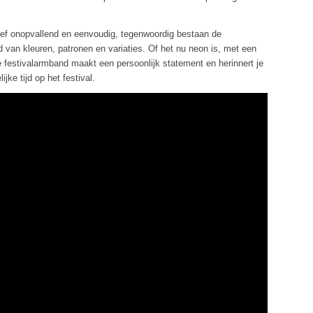
tief onopvallend en eenvoudig, tegenwoordig bestaan de
 van kleuren, patronen en variaties. Of het nu neon is, met een
 festivalarmband maakt een persoonlijk statement en herinnert je
ke tijd op het festival.