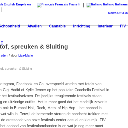
English
Engels
en
Français
Frans
fr
Italiano
Italiaans
News
UFO-dossiers
Schoonheid
Afvallen
Cannabis
Inrichting
Interieur
FIV
of, spreuken & Sluiting
/
raden
door
Lisa-Marie
of, spreuken & Sluiting
nstagram, Facebook en Co. overspoeld worden met foto’s van
 Gigi Hadid of Kylie Jenner op het populaire Coachella Festival in
or het festivalseizoen. De jaarlijks terugkerende festivals staan
en uitzinnige outfits. Het is maar goed dat het eindelijk zover is
s ook in Europa! Holi, Rock, Metal of Hip Hop – het aanbod is
wat wils is. Terwijl de beroemde sterren de aandacht trekken met
 de dresscode van onze festivals eerder casual en kleurrijk. FIV
het aanbod van festivalarmbanden is en wat je nog meer moet