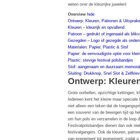
weten over de kleurrijke juwelen!
Overview
hide
Ontwerp: Kleuren, Patronen & Uitsprak
Kleuren – kleurrijk en opvallend
Patroon – gedrukt of ingenaaid als blik
Gezegden – Logo of gezegde als onder
Materialen: Papier, Plastic & Stof
Papier: de eenvoudigste optie voor kle
Plastic: stevige festival polsbandjes
Stof: aangenaam en duurzaam memorab
Sluiting: Drukknop, Snel Slot & Zelfkle
Ontwerp: Kleuren
Grote oorbellen, opzichtige kettingen, k
Iedereen kent het kleine maar speciale l
niet alleen een teken dat de toegangsprij
een souvenir van de bewogen tijd op het
om hun pols en verzamelen in de loop de
Festivalpolsbandjes dienen dan ook niet
festivalgangers. Ook de kleuren, patro
van evenement tot evenement, zodat u a