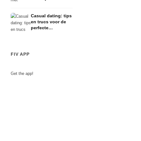
expert maken
Casual dating: tips
en trucs voor de
perfecte
Valentijnsdag
FIV APP
Get the app!