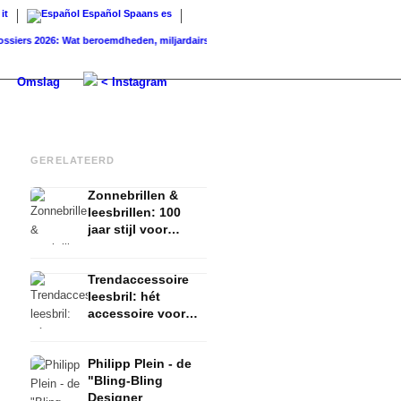
it
Español
Spaans
es
 2026: Wat beroemdheden, miljardairs en het...
Berlin Fashion Week 2025: Geen kaartj
Omslag
< Instagram
GERELATEERD
Zonnebrillen &
leesbrillen: 100
jaar stijl voor
mannen en
vrouwen! Alle
Trendaccessoire
looks, alle wows!
leesbril: hét
accessoire voor
modeliefhebbers &
Rihanna
Philipp Plein - de
"Bling-Bling
Designer