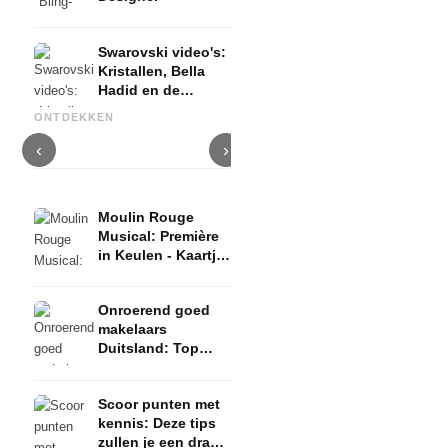
Swarovski video's:
Kristallen, Bella
Hadid en de
Investeren in stijl: Rolex
Top luxe horlogemerken: De
B
Swarovski
Daytona luxe horloge 🆚
beste horloges om er
D
ONTDEKKEN
Waterschool
Vastgoed in Berlijn
geweldig uit te zien
m
‹
›
Moulin Rouge
Musical: Première
in Keulen - Kaartje,
voorstelling en
hoogtepunten
Onroerend goed
makelaars
Duitsland: Top
100! De beste
makelaars -
Scoor punten met
aanbeveling
kennis: Deze tips
zullen je een drank