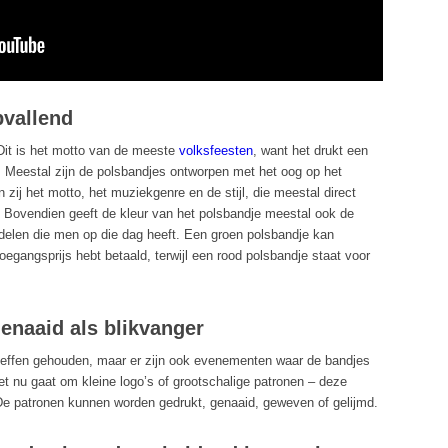
pvallend
! Dit is het motto van de meeste
volksfeesten
, want het drukt een
. Meestal zijn de polsbandjes ontworpen met het oog op het
 zij het motto, het muziekgenre en de stijl, die meestal direct
Bovendien geeft de kleur van het polsbandje meestal ook de
rdelen die men op die dag heeft. Een groen polsbandje kan
oegangsprijs hebt betaald, terwijl een rood polsbandje staat voor
genaaid als blikvanger
ij effen gehouden, maar er zijn ook evenementen waar de bandjes
t nu gaat om kleine logo’s of grootschalige patronen – deze
 De patronen kunnen worden gedrukt, genaaid, geweven of gelijmd.