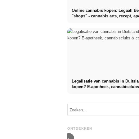
Online cannabis kopen: Legaal! Be
"shops" - cannabis arts, recept, a
en bezorging
Legalisatie van cannabis in Duitsl
kopen? E-apotheek, cannabisclubs
Jil Eileen:
Travel
Interview met
influencer over
Dascha: Curvy
haar
model en
gevaarlijkste
finaliste van
ervaring, haar
GNTM over
reis door
haar begin,
Duitsland &
ervaringen &
tips om geld te
doelen in de
ONTDEKKEN
besparen
modellenwereld
‹