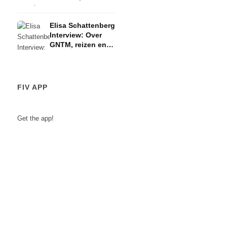
schaatsen & haar
pad om actrice te
Elisa Schattenberg
worden
Interview: Over
GNTM, reizen en
huidverzorgingstips
FIV APP
Get the app!