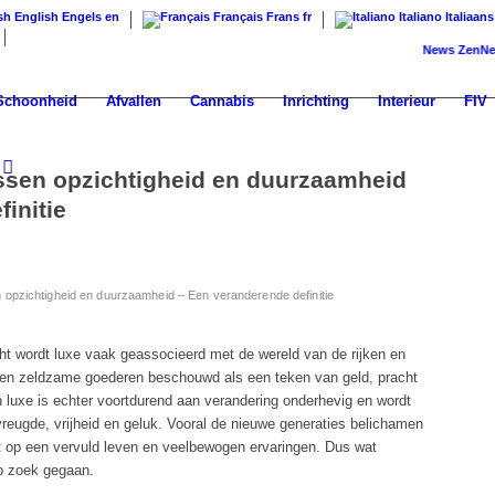
English
Engels
en
Français
Frans
fr
Italiano
Italiaans
News
ZenNews24: 
Schoonheid
Afvallen
Cannabis
Inrichting
Interieur
FIV
ssen opzichtigheid en duurzaamheid
initie
 opzichtigheid en duurzaamheid – Een veranderende definitie
ht wordt luxe vaak geassocieerd met de wereld van de rijken en
 en zeldzame goederen beschouwd als een teken van geld, pracht
n luxe is echter voortdurend aan verandering onderhevig en wordt
reugde, vrijheid en geluk. Vooral de nieuwe generaties belichamen
ht op een vervuld leven en veelbewogen ervaringen. Dus wat
p zoek gegaan.