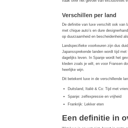
vaak over het gevoel van exclusiviteit e
Verschillen per land
De definitie van luxe verschilt ook van 
met chique auto’s en dure designerhandt
op duurzaamheid en bescheidenheid als
Landspecifieke voorkeuren zijn dus duide
Japanssprekende landen wordt tijd met 
dagelijks leven. In Spanje wordt het ge
kleden zoals je wilt, en voor Fransen d
heerlijke wijn.
Dit betekent luxe in de verschillende la
Duitsland, Italië & Co: Tijd met vrie
Spanje: zelfexpressie en vrijheid
Frankrijk: Lekker eten
Een definitie in 