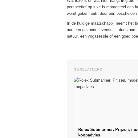
Wat luxe is en wat niet, hangt in grote 
perspectief op luxe is momenteel aan h
wordt gekenmerkt door een bescheiden m
In de huidige maatschappij neemt het 
aan een gezonde levensstijl, duurzaamh
natuur, een yogasessie of een goed boe
GERELATEERD
Rolex Submariner: Prijzen, mo
koopadvies