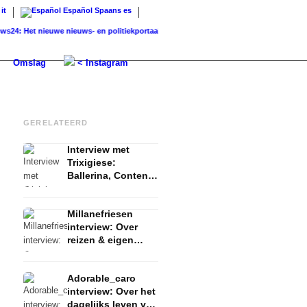
it
Español
Spaans
es
Het nieuwe nieuws- en politiekportaal –...
K-Beauty: Koreaanse huidverzorging – rout
Omslag
< Instagram
GERELATEERD
Interview met
Trixigiese:
Ballerina, Content
Creator & Model
Millanefriesen
interview: Over
reizen & eigen
collectie met
About You
Adorable_caro
interview: Over het
dagelijks leven van