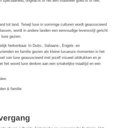
n speciaalheid, ongeacht of het een materieel goed is of niet.
land tot land. Terwijl luxe in sommige culturen wordt geassocieerd
assen, wordt in andere landen een eenvoudige levensstijl gericht
 luxe gezien.
lijk herkenbaar. In Duits-, Italiaans-, Engels- en
vrienden en familie gezien als kleine luxueuze momenten in het
voel van luxe geassocieerd met jezelf visueel uitdrukken en je
oet het woord luxe denken aan een smakelijke maaltijd en een
nden:
nden & familie
overgang