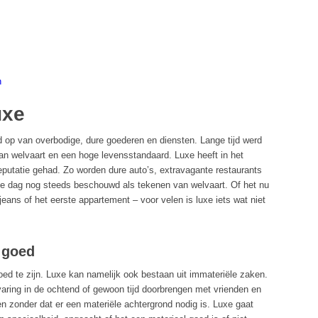
n
uxe
d op van overbodige, dure goederen en diensten. Lange tijd werd
an welvaart en een hoge levensstandaard. Luxe heeft in het
putatie gehad. Zo worden dure auto’s, extravagante restaurants
 dag nog steeds beschouwd als tekenen van welvaart. Of het nu
 jeans of het eerste appartement – voor velen is luxe iets wat niet
l goed
 goed te zijn. Luxe kan namelijk ook bestaan uit immateriële zaken.
varing in de ochtend of gewoon tijd doorbrengen met vrienden en
en zonder dat er een materiële achtergrond nodig is. Luxe gaat