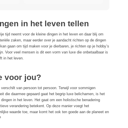
ingen in het leven tellen
ije tijd neemt voor de kleine dingen in het leven en daar blij om
ateriële zaken, maar eerder over je aandacht richten op de dingen
t kan gaan om tijd maken voor je dierbaren, je richten op je hobby’s
ijn. Voor veel mensen is dit een vorm van luxe die onbetaalbaar is
t in het leven.
e voor jou?
 verschilt van persoon tot persoon. Terwijl voor sommigen
teit die daarmee gepaard gaat het begrip luxe belichamen, is het
 dingen in het leven. Het gaat om een holistische benadering
itieve verandering betekent. Op deze manier voegt het
nlijke waarde toe, maar komt het ook ten goede aan de planeet en
?