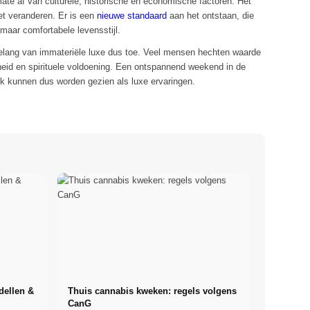
mate af van culturele, historische en economische factoren. Het
et veranderen. Er is een
nieuwe standaard
aan het ontstaan, die
aar comfortabele levensstijl.
belang van immateriële luxe dus toe. Veel mensen hechten waarde
eid en spirituele voldoening. Een ontspannend weekend in de
k kunnen dus worden gezien als luxe ervaringen.
dellen &
Thuis cannabis kweken: regels volgens
CanG