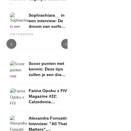
een content
creator & Ninety-9
Sophiachiara__ in
een interview: De
Heidi & Leni Klum x
Glow Up (seizoen 1) met
droom van surfen
Intimissimi: Herfst/Winter
Riccardo Simonetti: Jury,
F
& een huis met een
Lingerie - Campagne, Video &
kandidaten, uitdagingen! +
P
ONTDEKKEN
kleine ranch
Looks
uitzenddata
+
‹
›
Scoor punten met
kennis: Deze tips
zullen je een drank
expert maken
Farina Opoku x FIV
Magazine #22:
Calzedonia
collectie + Italië
reisspecial
Alexandra Fonsatti
Interview: "All That
Matters",