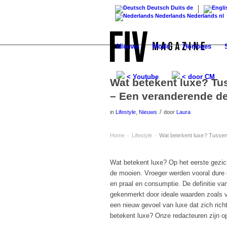
Deutsch
Duits
de
Nederlands
Nederlands
nl
Nieuws
Mode
Horloges
< Youtube
< door CM
Wat betekent luxe? Tu
– Een veranderende def
/
in
Lifestyle
,
Nieuws
door
Laura
Home
Lifestyle
Wat betekent luxe? Tussen
›
›
Wat betekent luxe? Op het eerste gezic
de mooien. Vroeger werden vooral dure
en praal en consumptie. De definitie va
gekenmerkt door ideale waarden zoals v
een nieuw gevoel van luxe dat zich ric
betekent luxe? Onze redacteuren zijn o