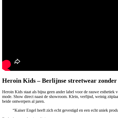
Heroin Kids – Berlijnse streetwear zonder 
Heroin Kids staat als bijna geen ander label voor de rauwe esthetiek va
mode. Show direct naast de showroom. Klein, verfijnd, weinig zitpla
beide ontwerpers al jaren.
“Kaiser Engel heeft zich echt gevestigd en een echt uniek prod