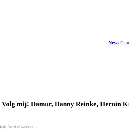
News
Cannabis
 Volg mij! Damur, Danny Reinke, Heroin Ki
Kids, Vertel de waarheid, ….