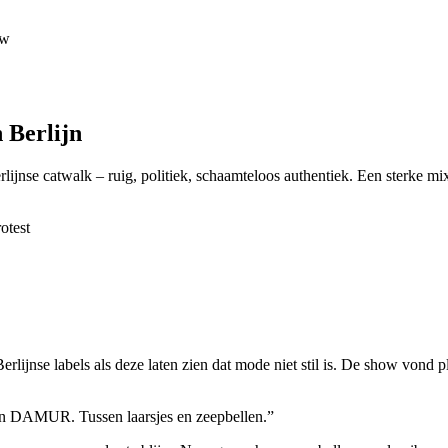
uw
 Berlijn
ijnse catwalk – ruig, politiek, schaamteloos authentiek. Een sterke mix v
otest
erlijnse labels als deze laten zien dat mode niet stil is. De show vond 
an DAMUR. Tussen laarsjes en zeepbellen.”