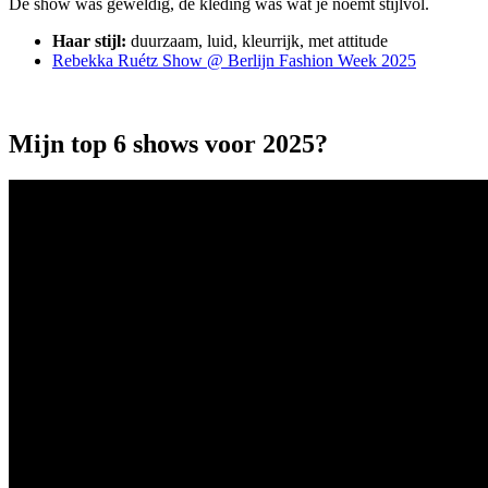
De show was geweldig, de kleding was wat je noemt stijlvol.
Haar
stijl:
duurzaam, luid, kleurrijk, met attitude
Rebekka Ruétz Show @ Berlijn Fashion Week 2025
Mijn top 6 shows voor 2025?