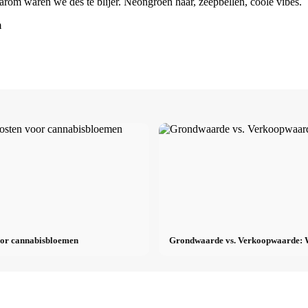
om waren we des te blijer. Neongroen haar, zeepbellen, coole vibes.
m
oor cannabisbloemen
Grondwaarde vs. Verkoopwaarde: Wa