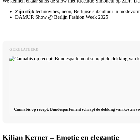
We kennen elkaar sinds de show met Riccardo Simonetti op ZDF. Daar
Zijn stijl:
technovibes, neon, Berlijnse subcultuur in modevor
DAMUR Show @ Berlijn Fashion Week 2025
GERELATEERD
Cannabis op recept: Bundesparlement schrapt de dekking van kosten v
Kilian Kerner – Emotie en elegantie