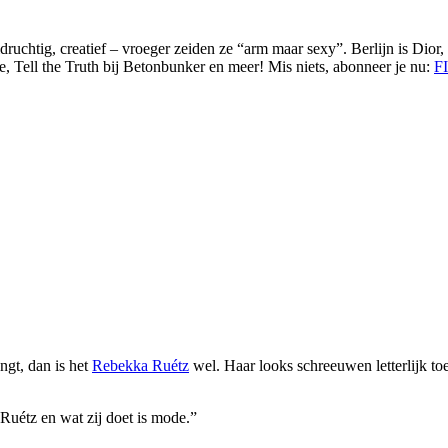
idruchtig, creatief – vroeger zeiden ze “arm maar sexy”. Berlijn is Dior,
ell the Truth bij Betonbunker en meer! Mis niets, abonneer je nu:
F
ngt, dan is het
Rebekka Ruétz
wel. Haar looks schreeuwen letterlijk toe
 Ruétz en wat zij doet is mode.”