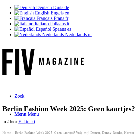
Deutsch
Duits
de
English
Engels
en
Français
Frans
fr
Italiano
Italiaans
it
Español
Spaans
es
Nederlands
Nederlands
nl
Zoek
Berlin Fashion Week 2025: Geen kaartjes?
Menu
Menu
in
/
door
F_kinski
Home
Berlin Fashion Week 2025: Geen kaartjes? Volg mij! Damur, Danny Reinke, Heroin 
›