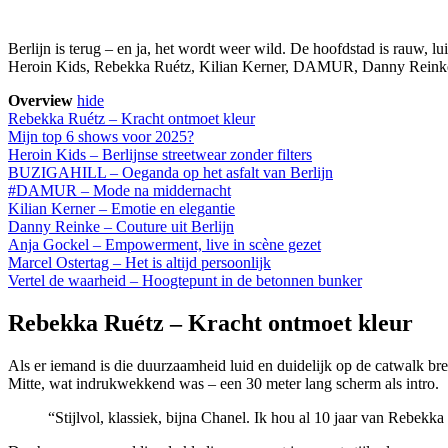
Berlijn is terug – en ja, het wordt weer wild. De hoofdstad is rauw, lu
Heroin Kids, Rebekka Ruétz, Kilian Kerner, DAMUR, Danny Reinke, T
Overview
hide
Rebekka Ruétz – Kracht ontmoet kleur
Mijn top 6 shows voor 2025?
Heroin Kids – Berlijnse streetwear zonder filters
BUZIGAHILL – Oeganda op het asfalt van Berlijn
#DAMUR – Mode na middernacht
Kilian Kerner – Emotie en elegantie
Danny Reinke – Couture uit Berlijn
Anja Gockel – Empowerment, live in scène gezet
Marcel Ostertag – Het is altijd persoonlijk
Vertel de waarheid – Hoogtepunt in de betonnen bunker
Rebekka Ruétz – Kracht ontmoet kleur
Als er iemand is die duurzaamheid luid en duidelijk op de catwalk bre
Mitte, wat indrukwekkend was – een 30 meter lang scherm als intro.
“Stijlvol, klassiek, bijna Chanel. Ik hou al 10 jaar van Rebekka