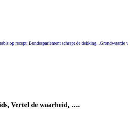
 op recept: Bundesparlement schrapt de dekking...
Grondwaarde vs. Ver
ds, Vertel de waarheid, ….