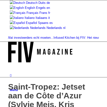
Deutsch
Duits
de
English
Engels
en
Français
Frans
fr
Italiano
Italiaans
it
Español
Spaans
es
Nederlands
Nederlands
nl
t investeerders echt moeten...
Infused Kitchen bij FIV: Het nieuwe cannabi
Saint-Tropez: Jetset
Menu
aan de Côte d’Azur
(Sylvie Meis, Kris