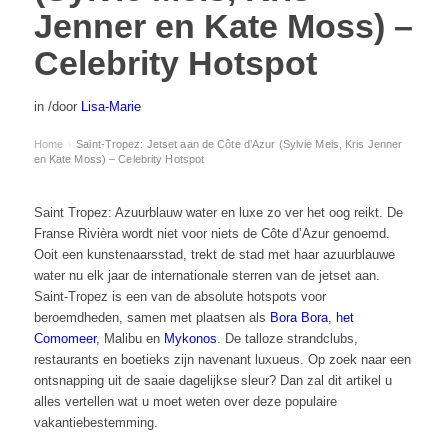
Jenner en Kate Moss) –
Celebrity Hotspot
in
/
door
Lisa-Marie
Home
Saint-Tropez: Jetset aan de Côte d’Azur (Sylvie Meis, Kris Jenner
›
en Kate Moss) – Celebrity Hotspot
Saint Tropez: Azuurblauw water en luxe zo ver het oog reikt. De
Franse Rivièra wordt niet voor niets de Côte d’Azur genoemd.
Ooit een kunstenaarsstad, trekt de stad met haar azuurblauwe
water nu elk jaar de internationale sterren van de jetset aan.
Saint-Tropez is een van de absolute hotspots voor
beroemdheden, samen met plaatsen als
Bora Bora
,
het
Comomeer
,
Malibu
en
Mykonos
. De talloze strandclubs,
restaurants en boetieks zijn navenant luxueus. Op zoek naar een
ontsnapping uit de saaie dagelijkse sleur? Dan zal dit artikel u
alles vertellen wat u moet weten over deze populaire
vakantiebestemming.