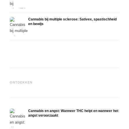
Cannabis bij multiple sclerose: Sativex, spastischheid
en bewijs
Cannabis en epilepsie: CBD,
Epidiolex en de huidige stand
Cannabisolie zelf maken:
CBD e
ONTDEKKEN
van de onderzoekingen
decarboxyleren en infusie
in de
Cannabis en angst: Wanneer THC helpt en wanneer het
angst veroorzaakt