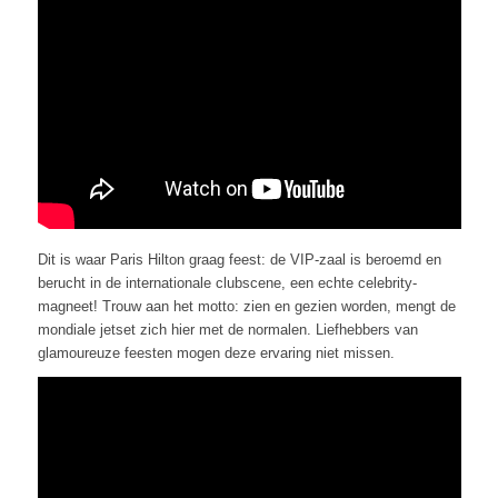
Dit is waar Paris Hilton graag feest: de VIP-zaal is beroemd en
berucht in de internationale clubscene, een echte celebrity-
magneet! Trouw aan het motto: zien en gezien worden, mengt de
mondiale jetset zich hier met de normalen. Liefhebbers van
glamoureuze feesten mogen deze ervaring niet missen.