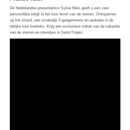
De Nederlandse presentatrice Sylvie Meis geeft u een zeer
persoonlijke inkijk in het luxe leven van de sterren. Ontspannen
op het strand, een smakelijk 5-gangenmenu en winkelen in de
talrijke luxe boetieks. Krijg een exclusieve indruk van de vakantie
van de sterren en sterretjes in Saint-Tropez: