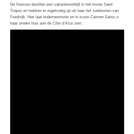
De Geisses bezitten een vakantieverblijf in het mooie Saint
Tropez en trekken er regelmatig op uit naar het zuidoosten van
Frankrijk. Hier laat onderneemster en tv-icoon Carmen Geiss u
haar unieke huis aan de Côte d’Azur zien: