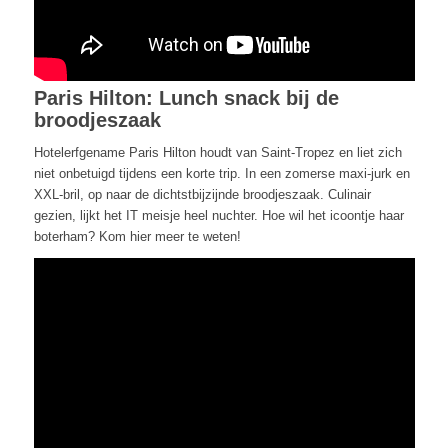
Paris Hilton: Lunch snack bij de
broodjeszaak
Hotelerfgename Paris Hilton houdt van Saint-Tropez en liet zich
niet onbetuigd tijdens een korte trip. In een zomerse maxi-jurk en
XXL-bril, op naar de dichtstbijzijnde broodjeszaak. Culinair
gezien, lijkt het IT meisje heel nuchter. Hoe wil het icoontje haar
boterham? Kom hier meer te weten!