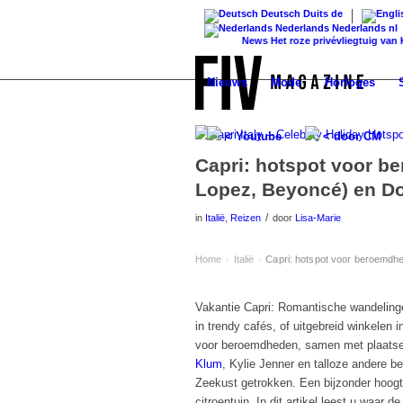
Deutsch
Duits
de
Nederlands
Nederlands
nl
News
Het roze privévliegtuig van Kylie
Nieuws
Mode
Horloges
< Youtube
< door CM
Capri: hotspot voor b
Lopez, Beyoncé) en Dolc
/
in
Italië
,
Reizen
door
Lisa-Marie
Home
Italië
Capri: hotspot voor beroemdhed
›
›
Vakantie Capri: Romantische wandelingen
in trendy cafés, of uitgebreid winkelen 
voor beroemdheden, samen met plaats
Klum
, Kylie Jenner en talloze andere 
Zeekust getrokken. Een bijzonder hoogte
citroentuin. In dit artikel leest u waar