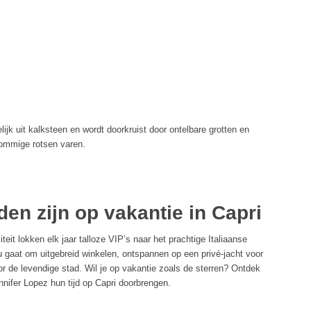
ijk uit kalksteen en wordt doorkruist door ontelbare grotten en
sommige rotsen varen.
n zijn op vakantie in Capri
iteit lokken elk jaar talloze VIP’s naar het prachtige Italiaanse
u gaat om uitgebreid winkelen, ontspannen op een privé-jacht voor
or de levendige stad. Wil je op vakantie zoals de sterren? Ontdek
nifer Lopez hun tijd op Capri doorbrengen.