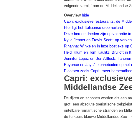
volgende verblijf aan de Middellandse Z
Overview
hide
Capri: exclusieve restaurants, de Mid
Hier ligt het Italiaanse droomeiland
Deze beroemdheden zijn op vakantie in
Kylie Jenner en Travis Scott: op verken
Rihanna: Winkelen in luxe boetieks op 
Heidi Klum en Tom Kaulitz: Bruiloft in It
Jennifer Lopez en Ben Affleck: flaneren
Beyoncé en Jay-Z: zonnebaden op het 
Plaatsen zoals Capri: meer beroemdhe
Capri: exclusieve
Middellandse Ze
De rijken en schonen worden als een ma
grot, een absolute toeristische trekplei
ontelbare romantische stranden en klifl
de turkoois-blauwe Middellandse Zee – e