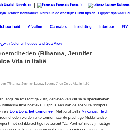
English
Engels
en
Français
Frans
fr
Italiano
Italiaans
 Jenner: Bombardier...
Reizen in de woestijn: Outfit tips en...
Egypte: tips voor Caïro, Lu
Schoonheid
Afvallen
Cannabis
Inrichting
Interieur
FIV
eroemdheden (Rihanna, Jennifer
e Vita in Italië
en (Rihanna, Jennifer Lopez, Beyoncé) en Dolce Vita in Italië
 langs de rotsachtige kust, genieten van culinaire specialiteiten
in Italiaanse luxe boetieks. Capri is een van de absolute hotspots
en als
Bora Bora
,
het Comomeer
,
Malibu
of zelfs
Mykonos
.
Heidi
beroemdheden worden elke zomer naar de prachtige Middellandse
punt: het schilderachtige restaurant “Da Paolino” met zijn rustige
 de sterren op vakantie gaan en wat u niet mag missen tijdens uw