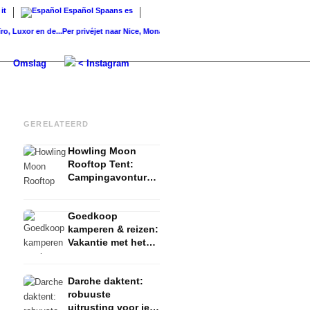
it
Español
Spaans
es
xor en de...
Per privéjet naar Nice, Monaco en Cannes...
Gulfstream G650ER: de privéjet
Omslag
< Instagram
GERELATEERD
Howling Moon
Rooftop Tent:
Campingavonturen
voor beginners en
outdoorliefhebbers
Goedkoop
kamperen & reizen:
Vakantie met het
gezin in een tent
op het dak
Darche daktent:
robuuste
uitrusting voor je