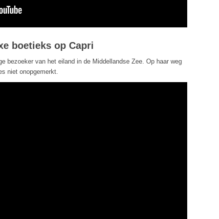
xe boetieks op Capri
ge bezoeker van het eiland in de Middellandse Zee. Op haar weg
res niet onopgemerkt.