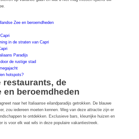
ee.
dellandse Zee en beroemdheden
 Capri
ning in de straten van Capri
Capri
aliaans Paradijs
 door de rustige stad
megajacht
den hotspots?
 restaurants, de
e en beroemdheden
gneet naar het Italiaanse eilandparadijs getrokken. De blauwe
ster, zou iedereen moeten kennen. Weg van deze attractie zijn er
andschappen te ontdekken. Exclusieve bars, kleurrijke huizen en
r is voor elk wat wils in deze populaire vakantiestreek.