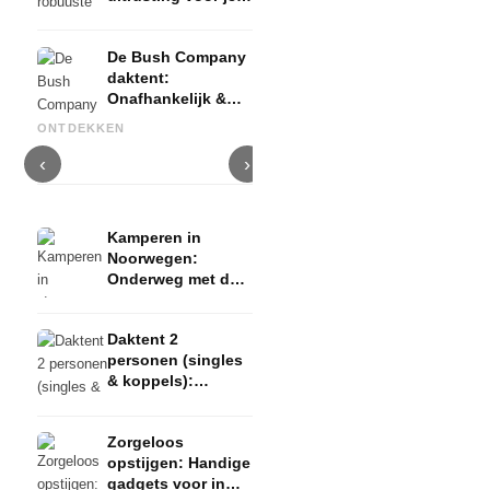
kampeeravontuur
De Bush Company
daktent:
Onafhankelijk &
Autocamp daktent: kwaliteit &
Autohome daktent:
T
robuust voor echte
comfort voor beginnende
Hoogwaardige flexibiliteit
o
ONTDEKKEN
kampeerders
kampeerders
voor uw kampeeravontuur
i
‹
›
Kamperen in
Noorwegen:
Onderweg met de
daktent!
Kamperen,
Daktent 2
wandelen en
personen (singles
vrijheid
& koppels):
Prijzen, fabrikant &
opstelling voor uw
Zorgeloos
auto
opstijgen: Handige
gadgets voor in