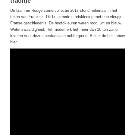
traditie
De Gamme Rouge zomercollectie 2017 stond helemaal in het
teken van Frankrijk. Dit betekende stadskleding met een vleugje
Franse geschiedenis. De hoofdkleuren waren rood, wit en blauw.
Wetenswaardigheid: Het modemerk liet meer dan 10 ton zand
leveren voor deze spectaculaire achtergrond. Bekijk de hele show
hier.