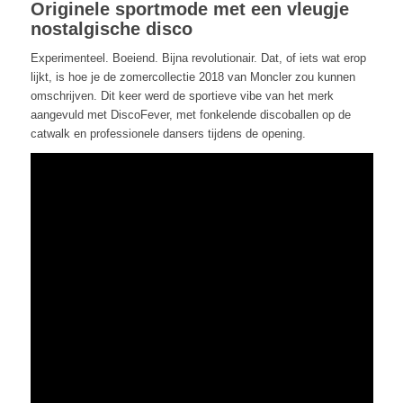
Originele sportmode met een vleugje
nostalgische disco
Experimenteel. Boeiend. Bijna revolutionair. Dat, of iets wat erop
lijkt, is hoe je de zomercollectie 2018 van Moncler zou kunnen
omschrijven. Dit keer werd de sportieve vibe van het merk
aangevuld met DiscoFever, met fonkelende discoballen op de
catwalk en professionele dansers tijdens de opening.