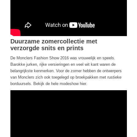
Duurzame zomercollectie met
verzorgde snits en prints
De Monclers Fashion Show 2016 was vrouwelijk en speels.
Barokke jurken, rijke versieringen en veel wit kant waren de
belangrijkste kenmerken. Voor de zomer hebben de ontwerpers
van Monclers zich ook toegelegd op broekpakken met rustieke
borduursels. Bekijk de hele modeshow hier.