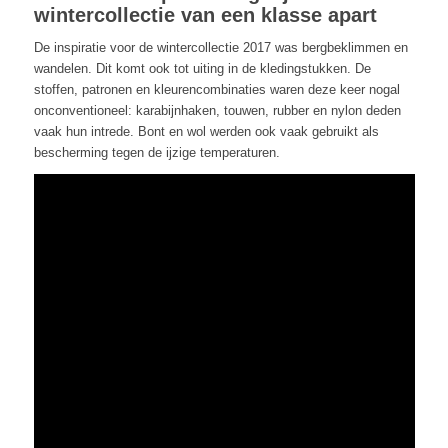
wintercollectie van een klasse apart
De inspiratie voor de wintercollectie 2017 was bergbeklimmen en
wandelen. Dit komt ook tot uiting in de kledingstukken. De
stoffen, patronen en kleurencombinaties waren deze keer nogal
onconventioneel: karabijnhaken, touwen, rubber en nylon deden
vaak hun intrede. Bont en wol werden ook vaak gebruikt als
bescherming tegen de ijzige temperaturen.