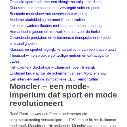
Originele sportmode met een vleugje nostalgische disco
Duurzame zomercollectie met verzorgde snits en prints
Boeiende modeshow met onverwachte wending
Moderne stadskleding ontmoet Franse traditie
Luxueuze wintercollecties met dramatische enscenering
Romantische jassen en vrouwelijke snits voor de herfst
Opwindende prestaties en volumineuze donsjacks in ijskoude
omstandigheden
Klassiek en sportief tegelijk: wintercollectie van een klasse apart
Theatraal wintersprookje vol wollige mutsen en extravagante
capes
Het luxemerk Backstage – Charmant, open & eerlijk
Exclusief kijkje achter de schermen van een Moncler show
Een interview met de sympathieke CEO Remo Ruffini
Moncler – een mode-
imperium dat sport en mode
revolutioneert
René Ramillon was een Franse ondernemer die
bergsportuitrusting vervaardigde. In 1952 richtte hij het Italiaanse
modemerk Moncler op. Hij ontleende “Moncler” aan de naam van