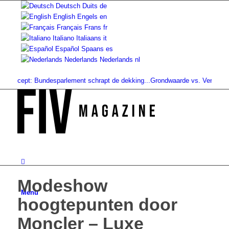
Deutsch
Duits
de
English
Engels
en
Français
Frans
fr
Italiano
Italiaans
it
Español
Spaans
es
Nederlands
Nederlands
nl
ept: Bundesparlement schrapt de dekking...
Grondwaarde vs. Verkoopwaarde: 
Modeshow
Menu
hoogtepunten door
Moncler – Luxe