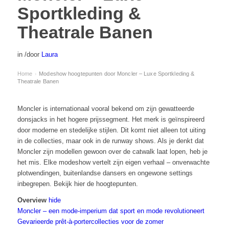
Sportkleding &
Theatrale Banen
in
/
door
Laura
Home
Modeshow hoogtepunten door Moncler – Luxe Sportkleding &
›
Theatrale Banen
Moncler is internationaal vooral bekend om zijn gewatteerde
donsjacks in het hogere prijssegment. Het merk is geïnspireerd
door moderne en stedelijke stijlen. Dit komt niet alleen tot uiting
in de collecties, maar ook in de runway shows. Als je denkt dat
Moncler zijn modellen gewoon over de catwalk laat lopen, heb je
het mis. Elke modeshow vertelt zijn eigen verhaal – onverwachte
plotwendingen, buitenlandse dansers en ongewone settings
inbegrepen. Bekijk hier de hoogtepunten.
Overview
hide
Moncler – een mode-imperium dat sport en mode revolutioneert
Gevarieerde prêt-à-portercollecties voor de zomer