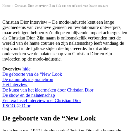
Home
Christian Dior interview: Een blik op het erfgoed van haute couture
›
Christian Dior Interview – De mode-industrie kent een lange
geschiedenis van creatieve genieën en revolutionaire ontwerpers,
maar weinigen hebben zo’n diepe en blijvende impact achtergelaten
als Christian Dior. Zijn naam is onlosmakelijk verbonden met de
wereld van de haute couture en zijn nalatenschap leeft vandaag de
dag voort in de tijdloze stijlen die hij creëerde. In dit artikel
onderzoeken we de nalatenschap van Christian Dior en zijn
invloeden op de mode-industrie.
Overview
hide
De geboorte van de “New Look
De natuur als inspiratiebron
Het interview
De kunst van het kleermaken door Christian Dior
De show en de nalatenschap
Een exclusief interview met Christian Dior
JISOO @ Dior
De geboorte van de “New Look
In de lente van 1947 introduceerde Christian Dior zijn beroemde