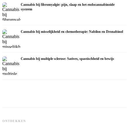
Cannabis bij fibromyalgie: pijn, slaap en het endocannabinoïde
systeem
Cannabis bij misselijkheid en chemotherapie: Nabilon en Dronabinol
Cannabis bij multiple sclerose: Sativex, spastischheid en bewijs
Cannabis en epilepsie: CBD, Epidiolex
en de huidige stand van de
Cannabisolie zelf maken:
C
ONTDEKKEN
onderzoekingen
decarboxyleren en infusie
d