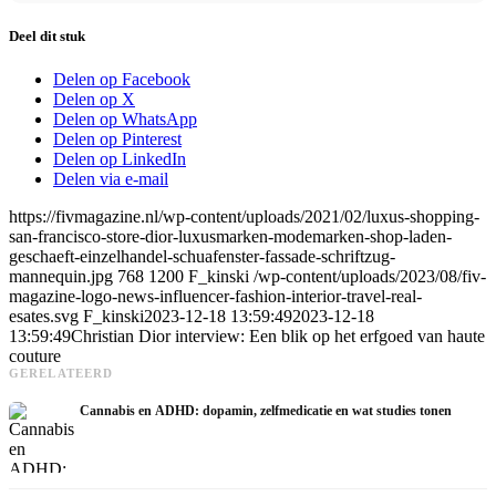
Deel dit stuk
Delen op Facebook
Delen op X
Delen op WhatsApp
Delen op Pinterest
Delen op LinkedIn
Delen via e-mail
https://fivmagazine.nl/wp-content/uploads/2021/02/luxus-shopping-
san-francisco-store-dior-luxusmarken-modemarken-shop-laden-
geschaeft-einzelhandel-schuafenster-fassade-schriftzug-
mannequin.jpg
768
1200
F_kinski
/wp-content/uploads/2023/08/fiv-
magazine-logo-news-influencer-fashion-interior-travel-real-
esates.svg
F_kinski
2023-12-18 13:59:49
2023-12-18
13:59:49
Christian Dior interview: Een blik op het erfgoed van haute
couture
GERELATEERD
Cannabis en ADHD: dopamin, zelfmedicatie en wat studies tonen