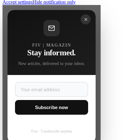
Accept settings
Hide notification only
✕
FIV | MAGAZIN
Stay informed.
New articles, delivered to your inbox.
Subscribe now
Free · Unsubscribe anytime