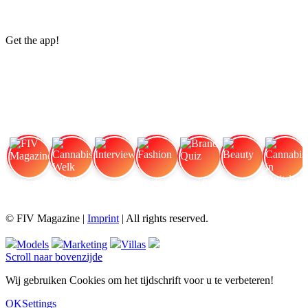
Get the app!
FIV Magazine
Cannabisverdampfer: Welk apparaat
Interview
Fashion
Brand Quiz
Beauty
Cannabisprijzen in Duitsland:
© FIV Magazine |
Imprint
| All rights reserved.
Models
Marketing
Villas
Scroll naar bovenzijde
Wij gebruiken Cookies om het tijdschrift voor u te verbeteren!
OK
Settings