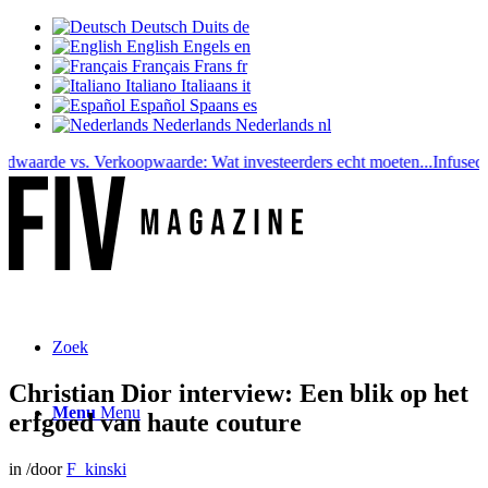
Deutsch
Duits
de
English
Engels
en
Français
Frans
fr
Italiano
Italiaans
it
Español
Spaans
es
Nederlands
Nederlands
nl
rde vs. Verkoopwaarde: Wat investeerders echt moeten...
Infused Kitc
Zoek
Christian Dior interview: Een blik op het
Menu
Menu
erfgoed van haute couture
in
/
door
F_kinski