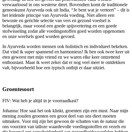
verwaarloosd in ons westerse dieet. Bovendien komt de traditionele
geneeskunst Ayurveda ook uit India. “Je bent wat je verteert” – dit is
het leidende principe van Ayurveda voeding. Niet alleen een
bewuste en gerichte selectie van vers en gezond voedsel is
belangrijk, maar vooral een goede spijsvertering en een goede
stofwisseling zodat alle voedingsstoffen goed worden opgenomen
en onze weefsels goed worden gevoed.
In Ayurveda worden mensen ook holistisch en individueel bekeken.
Dat vind ik super spannend en harmonieus! Ik ben ook twee keer uit
eten geweest met mijn vriend en we waren elke keer ontzettend
enthousiast. Maar ik weet zeker dat er nog veel meer te ontdekken
valt, bijvoorbeeld hoe een typisch ontbijt er daar uitziet.
Groentesoort
FIV: Wat heb je altijd in je voorraadkast?
Johanna: Hoe saai het ook klinkt, groenten zijn een must. Naar mijn
mening zouden groenten een groot deel van ons dieet moeten
uitmaken. Voor mij zijn het gewoon de schatten van de natuur die
ons voorzien van talloze waardevolle voedingsstoffen en vezels en
die bovenal een verscheidenheid aan gezondheidsvoordelen hebben.