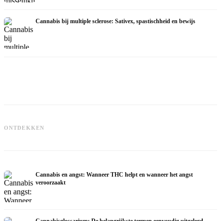
Cannabis bij multiple sclerose: Sativex, spastischheid en bewijs
Cannabis en epilepsie: CBD, Epidiolex
en de huidige stand van de
Cannabisolie zelf maken:
C
ONTDEKKEN
onderzoekingen
decarboxyleren en infusie
d
Cannabis en angst: Wanneer THC helpt en wanneer het angst
veroorzaakt
Cannabisglossarium: De belangrijkste termen eenvoudig uitgelegd