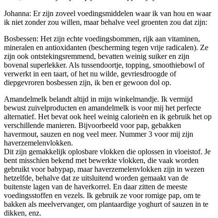
Johanna: Er zijn zoveel voedingsmiddelen waar ik van hou en waar
ik niet zonder zou willen, maar behalve veel groenten zou dat zijn:
Bosbessen: Het zijn echte voedingsbommen, rijk aan vitaminen,
mineralen en antioxidanten (bescherming tegen vrije radicalen). Ze
zijn ook ontstekingsremmend, bevatten weinig suiker en zijn
bovenal superlekker. Als tussendoortje, topping, smoothiebowl of
verwerkt in een taart, of het nu wilde, gevriesdroogde of
diepgevroren bosbessen zijn, ik ben er gewoon dol op.
Amandelmelk belandt altijd in mijn winkelmandje. Ik vermijd
bewust zuivelproducten en amandelmelk is voor mij het perfecte
alternatief. Het bevat ook heel weinig calorieën en ik gebruik het op
verschillende manieren. Bijvoorbeeld voor pap, gebakken
havermout, sauzen en nog veel meer. Nummer 3 voor mij zijn
haverzemelenvlokken.
Dit zijn gemakkelijk oplosbare vlokken die oplossen in vloeistof. Je
bent misschien bekend met bewerkte vlokken, die vaak worden
gebruikt voor babypap, maar haverzemelenvlokken zijn in wezen
hetzelfde, behalve dat ze uitsluitend worden gemaakt van de
buitenste lagen van de haverkorrel. En daar zitten de meeste
voedingsstoffen en vezels. Ik gebruik ze voor romige pap, om te
bakken als meelvervanger, om plantaardige yoghurt of sauzen in te
dikken, enz.