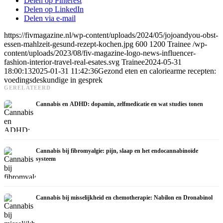
Delen op Pinterest
Delen op LinkedIn
Delen via e-mail
https://fivmagazine.nl/wp-content/uploads/2024/05/jojoandyou-obst-
essen-mahlzeit-gesund-rezept-kochen.jpg
600
1200
Trainee
/wp-
content/uploads/2023/08/fiv-magazine-logo-news-influencer-
fashion-interior-travel-real-esates.svg
Trainee
2024-05-31
18:00:13
2025-01-31 11:42:36
Gezond eten en caloriearme recepten:
voedingsdeskundige in gesprek
GERELATEERD
Cannabis en ADHD: dopamin, zelfmedicatie en wat studies tonen
Cannabis bij fibromyalgie: pijn, slaap en het endocannabinoïde
systeem
Cannabis bij misselijkheid en chemotherapie: Nabilon en Dronabinol