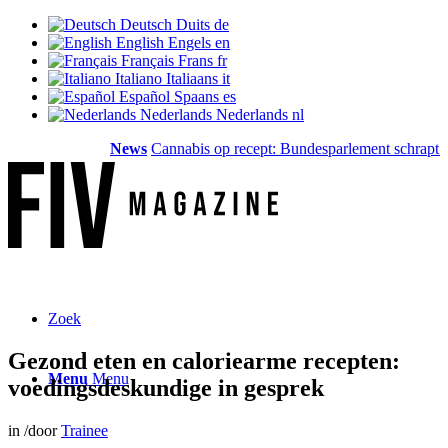
Deutsch
Duits
de
English
Engels
en
Français
Frans
fr
Italiano
Italiaans
it
Español
Spaans
es
Nederlands
Nederlands
nl
News
Cannabis op recept: Bundesparlement schrapt de de
Zoek
Gezond eten en caloriearme recepten:
Menu
Menu
voedingsdeskundige in gesprek
in
/
door
Trainee