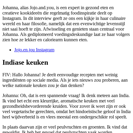
Johanna, alias Jojo.and.you, is een expert in gezond eten en
creatieve kookideeën die regelmatig foodinspiratie deelt op
Instagram. In dit interview geeft ze ons een kijkje in haar culinaire
wereld en haar filosofie, namelijk dat een evenwichtige levensstijl
niet saai hoeft te zijn. Afwisseling en genieten staan centraal voor
Johanna. Als gediplomeerd voedingsdeskundige laat ze haar volgers
zien hoe ze lekker en caloriearm kunnen eten.
Jojo.en.jou Instagram
Indiase keuken
FIV: Hallo Johanna! Je deelt eenvoudige recepten met weinig
ingrediënten op sociale media. Als je iets nieuws zou proberen, aan
welke nationale keuken zou je dan denken?
Johanna: Oh, dat is een spannende vraag! Ik denk meteen aan India.
Ik vind het echt een kleurrijke, aromatische keuken met veel
gezondheidsbevorderende kruiden. Voor zover ik weet zijn er ook
veel vegetarische gerechten, omdat het hindoeïstische geloof in India
heel wijdverbreid is en vlees meestal een ondergeschikte rol speelt.
In plaats daarvan zijn er veel peulvruchten en groenten. Ik vind dat
geweldig. Ik heb het gevoel dat peulvruchten vaak worden