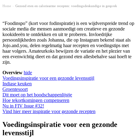
Home
Gezond eten en caloriearme recepten: voedingsdeskundige in gesprek
›
“Foodinspo” (kort voor fodinspiratie) is een wijdverspreide trend op
sociale media die mensen aanmoedigt om creatieve en gezonde
kookideeën te ontdekken en uit te proberen. Invloedrijke
persoonlijkheden zoals Johanna, die op Instagram bekend staat als
Jojo.and.you, delen regelmatig haar recepten en voedingstips met
haar volgers. Amateurkoks bewijzen de variatie en het plezier van
een evenwichtig dieet en dat gezond eten allesbehalve saai hoeft te
zijn.
Overview
hide
Voedingsinspiratie voor een gezonde levensstijl
Indiase keuken
Groentesoort
Dit moet op het boodschappenlijstje
Hoe tekortkomingen compenseren
Nu in FIV Issue #32!
Vind hier meer inspiratie voor gezonde recepten
Voedingsinspiratie voor een gezonde
levensstijl