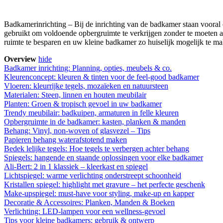
Badkamerinrichting – Bij de inrichting van de badkamer staan vooral 
gebruikt om voldoende opbergruimte te verkrijgen zonder te moeten af
ruimte te besparen en uw kleine badkamer zo huiselijk mogelijk te make
Overview
hide
Badkamer inrichting: Planning, opties, meubels & co.
Kleurenconcept: kleuren & tinten voor de feel-good badkamer
Vloeren: kleurrijke tegels, mozaïeken en natuursteen
Materialen: Steen, linnen en houten meubilair
Planten: Groen & tropisch gevoel in uw badkamer
Trendy meubilair: badkuipen, armaturen in felle kleuren
Opbergruimte in de badkamer: kasten, planken & manden
Behang: Vinyl, non-woven of glasvezel – Tips
Papieren behang waterafstotend maken
Bedek lelijke tegels: Hoe tegels te verbergen achter behang
Spiegels: hangende en staande oplossingen voor elke badkamer
Ali-Bert: 2 in 1 klassiek – kleerkast en spiegel
Lichtspiegel: warme verlichting onderstreept schoonheid
Kristallen spiegel: highlight met gravure – het perfecte geschenk
Make-upspiegel: must-have voor styling, make-up en kapper
Decoratie & Accessoires: Planken, Manden & Boeken
Verlichting: LED-lampen voor een wellness-gevoel
Tips voor kleine badkamers: gebruik & ontwerp