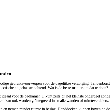
manden
 nodige gebruiksvoorwerpen voor de dagelijkse verzorging. Tandenbors
n hectische en gehaaste ochtend. Wat is de beste manier om dat te doen?
 ideaal voor de badkamer. U kunt zelfs bij het kleinste onderdeel zonder
nheid kan ook worden geïntegreerd in smalle wanden of ruimteverdelers.
sten en nemen minder ruimte in beslag. Handdoeken kunnen boven de d