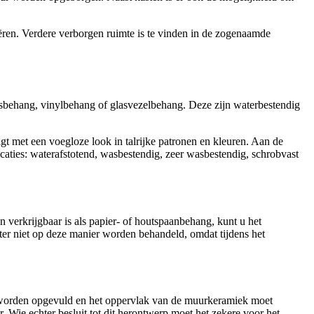
reëren. Verdere verborgen ruimte is te vinden in de zogenaamde
sbehang, vinylbehang of glasvezelbehang. Deze zijn waterbestendig
igt met een voegloze look in talrijke patronen en kleuren. Aan de
caties: waterafstotend, wasbestendig, zeer wasbestendig, schrobvast
 verkrijgbaar is als papier- of houtspaanbehang, kunt u het
ter niet op deze manier worden behandeld, omdat tijdens het
n worden opgevuld en het oppervlak van de muurkeramiek moet
 Wie echter besluit tot dit herontwerp moet het zekere voor het