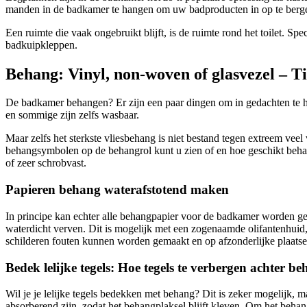
manden in de badkamer te hangen om uw badproducten in op te berg
Een ruimte die vaak ongebruikt blijft, is de ruimte rond het toilet. 
badkuipkleppen.
Behang: Vinyl, non-woven of glasvezel – T
De badkamer behangen? Er zijn een paar dingen om in gedachten te h
en sommige zijn zelfs wasbaar.
Maar zelfs het sterkste vliesbehang is niet bestand tegen extreem veel
behangsymbolen op de behangrol kunt u zien of en hoe geschikt behang
of zeer schrobvast.
Papieren behang waterafstotend maken
In principe kan echter alle behangpapier voor de badkamer worden gebr
waterdicht verven. Dit is mogelijk met een zogenaamde olifantenhuid,
schilderen fouten kunnen worden gemaakt en op afzonderlijke plaats
Bedek lelijke tegels: Hoe tegels te verbergen achter b
Wil je je lelijke tegels bedekken met behang? Dit is zeker mogelij
absorberend zijn, zodat het behangplaksel blijft kleven. Om het behan