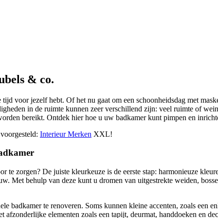
ubels & co.
 tijd voor jezelf hebt. Of het nu gaat om een schoonheidsdag met maske
digheden in de ruimte kunnen zeer verschillend zijn: veel ruimte of wei
el worden bereikt. Ontdek hier hoe u uw badkamer kunt pimpen en inric
 voorgesteld:
Interieur Merken
XXL!
 badkamer
r te zorgen? De juiste kleurkeuze is de eerste stap: harmonieuze kleu
auw. Met behulp van deze kunt u dromen van uitgestrekte weiden, bossen
ele badkamer te renoveren. Soms kunnen kleine accenten, zoals een en
t afzonderlijke elementen zoals een tapijt, deurmat, handdoeken en de