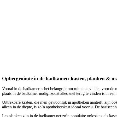
Opbergruimte in de badkamer: kasten, planken & 
Vooral in de badkamer is het belangrijk om ruimte te vinden voor de
plaats in de badkamer nodig, zodat alles snel terug te vinden is in ee
Uittrekbare kasten, die men gewoonlijk in apotheken aantreft, zijn ook
alleen in de diepte, is zo’n apothekerskast ideaal voor u. De basisee
Legplanken zijn in de badkamer net zo’n populaire oplossing als ka