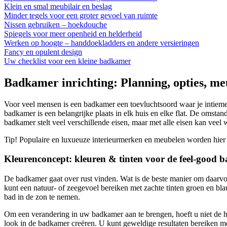
Klein en smal meubilair en beslag
Minder tegels voor een groter gevoel van ruimte
Nissen gebruiken – hoekdouche
Spiegels voor meer openheid en helderheid
Werken op hoogte – handdoekladders en andere versieringen
Fancy en opulent design
Uw checklist voor een kleine badkamer
Badkamer inrichting: Planning, opties, me
Voor veel mensen is een badkamer een toevluchtsoord waar je intieme
badkamer is een belangrijke plaats in elk huis en elke flat. De omstan
badkamer stelt veel verschillende eisen, maar met alle eisen kan ve
Tip! Populaire en luxueuze interieurmerken en meubelen worden hier
Kleurenconcept: kleuren & tinten voor de feel-good
De badkamer gaat over rust vinden. Wat is de beste manier om daarvoo
kunt een natuur- of zeegevoel bereiken met zachte tinten groen en bl
bad in de zon te nemen.
Om een verandering in uw badkamer aan te brengen, hoeft u niet de h
look in de badkamer creëren. U kunt geweldige resultaten bereiken me