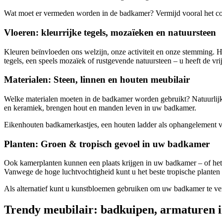
Wat moet er vermeden worden in de badkamer? Vermijd vooral het com
Vloeren: kleurrijke tegels, mozaïeken en natuursteen
Kleuren beïnvloeden ons welzijn, onze activiteit en onze stemming. He
tegels, een speels mozaïek of rustgevende natuursteen – u heeft de vr
Materialen: Steen, linnen en houten meubilair
Welke materialen moeten in de badkamer worden gebruikt? Natuurlijke m
en keramiek, brengen hout en manden leven in uw badkamer.
Eikenhouten badkamerkastjes, een houten ladder als ophangelement v
Planten: Groen & tropisch gevoel in uw badkamer
Ook kamerplanten kunnen een plaats krijgen in uw badkamer – of het nu
Vanwege de hoge luchtvochtigheid kunt u het beste tropische planten 
Als alternatief kunt u kunstbloemen gebruiken om uw badkamer te versi
Trendy meubilair: badkuipen, armaturen in