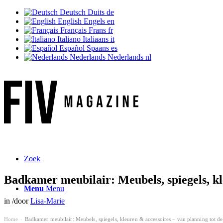
Deutsch
Duits
de
English
Engels
en
Français
Frans
fr
Italiano
Italiaans
it
Español
Spaans
es
Nederlands
Nederlands
nl
Zoek
Badkamer meubilair: Meubels, spiegels, kl
Menu
Menu
in
/
door
Lisa-Marie
Home
Badkamer meubilair: Meubels, spiegels, kleuren & accessoires – van planning tot d
›