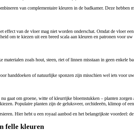
bineren van complementaire kleuren in de badkamer. Deze hebben mees
t effect van de vloer mag niet worden onderschat. Omdat de vloer een b
ijheid om te kiezen uit een breed scala aan kleuren en patronen voor u
aterialen zoals hout, steen, riet of linnen misstaan in geen enkele ba
oor handdoeken of natuurlijke sponzen zijn misschien wel iets voor u
 gaat om groene, witte of kleurrijke bloemstukken – planten zorgen alti
kiezen. Populaire planten zijn de geluksveer, orchideeën, klimop of e
eren. Hier hebt u een royaal aanbod en het belangrijkste voordeel: de b
 felle kleuren