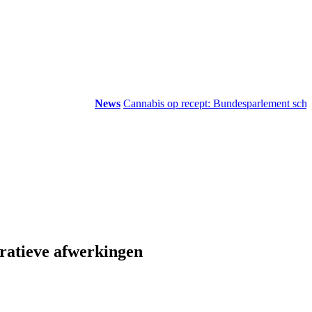
News
Cannabis op recept: Bundesparlement schrapt d
oratieve afwerkingen