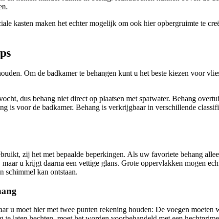
en.
Speciale kasten maken het echter mogelijk om ook hier opbergruimte te c
ips
ouden. Om de badkamer te behangen kunt u het beste kiezen voor vlie
 vocht, dus behang niet direct op plaatsen met spatwater. Behang overtu
 is voor de badkamer. Behang is verkrijgbaar in verschillende classifi
uikt, zij het met bepaalde beperkingen. Als uw favoriete behang alleen
 maar u krijgt daarna een vettige glans. Grote oppervlakken mogen ech
en schimmel kan ontstaan.
ehang
k, maar u moet hier met twee punten rekening houden: De voegen moete
g te laten hechten, moet het worden voorbehandeld met een hechtprimer.