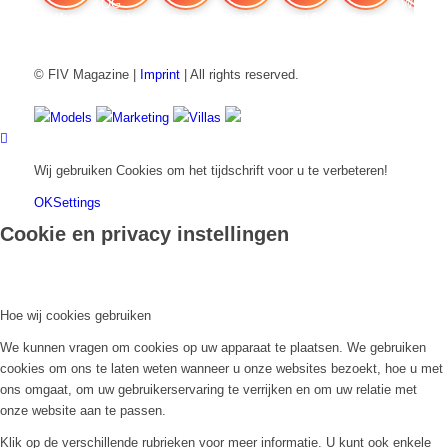
FIV Magazine
Cannabissoorten: OG Kush,
Interview
Fashion
Brand Quiz
Beauty
Cannabi
© FIV Magazine |
Imprint
| All rights reserved.
Models
Marketing
Villas
Wij gebruiken Cookies om het tijdschrift voor u te verbeteren!
OK
Settings
Cookie en privacy instellingen
Hoe wij cookies gebruiken
We kunnen vragen om cookies op uw apparaat te plaatsen. We gebruiken
cookies om ons te laten weten wanneer u onze websites bezoekt, hoe u met
ons omgaat, om uw gebruikerservaring te verrijken en om uw relatie met
onze website aan te passen.
Klik op de verschillende rubrieken voor meer informatie. U kunt ook enkele