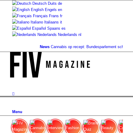
Deutsch
Duits
de
English
Engels
en
Français
Frans
fr
Italiano
Italiaans
it
Español
Spaans
es
Nederlands
Nederlands
nl
News
Cannabis op recept: Bundesparlement schrapt de
Menu