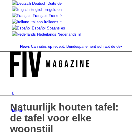
Deutsch
Duits
de
English
Engels
en
Français
Frans
fr
Italiano
Italiaans
it
Español
Spaans
es
Nederlands
Nederlands
nl
News
Cannabis op recept: Bundesparlement schrapt de dekking...
Gro
Natuurlijk houten tafel:
Menu
de tafel voor elke
woonstijl