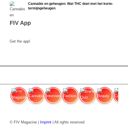
Cannabis en geheugen: Wat THC doet met het korte-
termijngeheugen
FIV App
Get the app!
FIV Magazine
Cannabis en honger:
Interview
Fashion
Brand Quiz
Beauty
Cannab
© FIV Magazine |
Imprint
| All rights reserved.