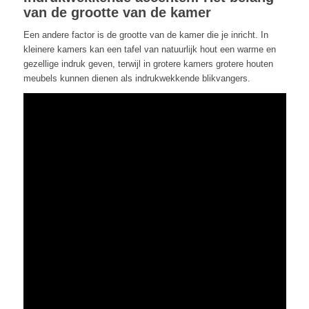
van de grootte van de kamer
Een andere factor is de grootte van de kamer die je inricht. In
kleinere kamers kan een tafel van natuurlijk hout een warme en
gezellige indruk geven, terwijl in grotere kamers grotere houten
meubels kunnen dienen als indrukwekkende blikvangers.