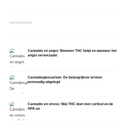
Cannabis en epilepsie: CBD,
Epidiolex en de huidige stand
Cannabisolie zelf maken:
CBD e
ONTDEKKEN
van de onderzoekingen
decarboxyleren en infusie
in de
Cannabis en angst: Wanneer THC helpt en wanneer het
angst veroorzaakt
Cannabisglossarium: De belangrijkste termen
eenvoudig uitgelegd
Cannabis en stress: Wat THC doet met cortisol en de
HPA-as