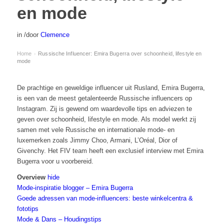
en mode
in
/
door
Clemence
Home
Russische Influencer: Emira Bugerra over schoonheid, lifestyle en
›
mode
De prachtige en geweldige influencer uit Rusland, Emira Bugerra,
is een van de meest getalenteerde Russische influencers op
Instagram. Zij is gewend om waardevolle tips en adviezen te
geven over schoonheid, lifestyle en mode. Als model werkt zij
samen met vele Russische en internationale mode- en
luxemerken zoals Jimmy Choo, Armani, L’Oréal, Dior of
Givenchy. Het FIV team heeft een exclusief interview met Emira
Bugerra voor u voorbereid.
Overview
hide
Mode-inspiratie blogger – Emira Bugerra
Goede adressen van mode-influencers: beste winkelcentra &
fototips
Mode & Dans – Houdingstips