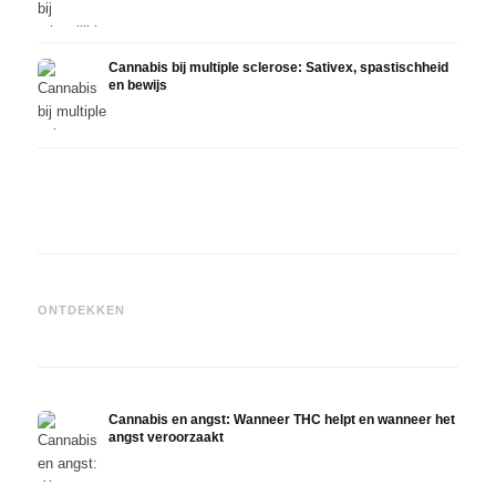
Cannabis bij multiple sclerose: Sativex, spastischheid
en bewijs
Cannabis en epilepsie: CBD,
Epidiolex en de huidige stand
Cannabisolie zelf maken:
CBD e
ONTDEKKEN
van de onderzoekingen
decarboxyleren en infusie
in de
Cannabis en angst: Wanneer THC helpt en wanneer het
angst veroorzaakt