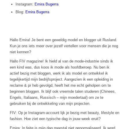
Instagram:
Emira Bugerra
Blog:
Emira Bugerra
Hallo Emira! Je bent een geweldig model en blogger uit Rusland.
Kun je ons iets meer over jezelf vertellen voor mensen die je nog
niet kennen?
Hallo FIV magazine! Ik hield al van de mode-industrie sinds ik
een kind was, dus koos ik mode als hoofdberoep. Nu ben ik
actief bezig met bloggen, werk ik als model en ontwikkel ik
tegelijkertijd mijn bedrijfsproject. Aangezien ik een opleiding in
reclame & pr heb gevolgd, heeft het me echt geholpen om te
beginnen bloggen. Ik blijf ook vreemde talen studeren (Chinees,
Engels, Italiaans, Russisch – mijn moedertaal) om ze te
gebruiken bij de ontwikkeling van mijn projecten.
FIV: Op je Instagram-account lijk je bezig met beauty, lifestyle en
fashion. Hoe ziet een typische dag in jouw week eruit?
Emira: In feite is mijn dag meestal niet genormaliseerd. Ik word