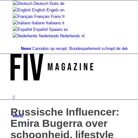
Deutsch
Duits
de
English
Engels
en
Français
Frans
fr
Italiano
Italiaans
it
Español
Spaans
es
Nederlands
Nederlands
nl
News
Cannabis op recept: Bundesparlement schrapt de dekking...
Gro
Russische Influencer:
Menu
Emira Bugerra over
schoonheid, lifestyle