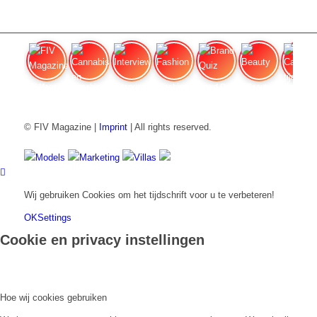
FIV Magazine
Cannabis en honger:
Interview
Fashion
Brand Quiz
Beauty
Cannab
© FIV Magazine |
Imprint
| All rights reserved.
Models
Marketing
Villas
Wij gebruiken Cookies om het tijdschrift voor u te verbeteren!
OK
Settings
Cookie en privacy instellingen
Hoe wij cookies gebruiken