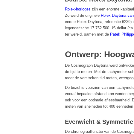
Rolex-horloges
zijn een enorme kapitaal
Zo werd de originele
Rolex Daytona va
eerste Rolex Daytona, referentie 6239) 
legendarische 17.752.500 US dollar (ca.
ter wereld, samen met de
Patek Philip
Ontwerp: Hoogwa
De Cosmograph Daytona werd ontwikkel
de tijd te meten. Met de tachymeter sch
racer de verstreken tijd meten, weerge
De bezel is voorzien van een tachymet
vooraf bepaalde afstand kan worden bep
ook voor een optimale afleesbaarheid. 
meten van snelheden tot 400 eenheden pe
Evenwicht & Symmetrie
De chronograaffunctie van de Cosmogra