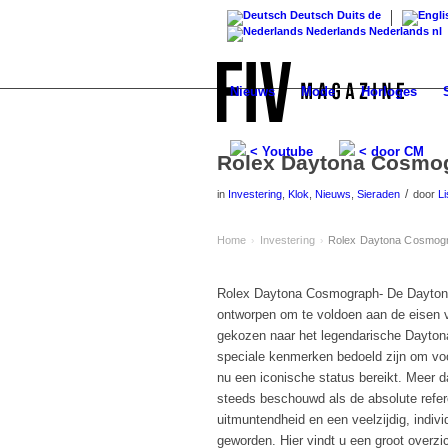
Deutsch
Duits
de
Nederlands
Nederlands
nl
Nieuws
Mode
Horloges
< Youtube
< door CM
Rolex Daytona Cosmogr
/
in
Investering
,
Klok
,
Nieuws
,
Sieraden
door
L
Home
Investering
Rolex Daytona Cosmogra
›
›
Rolex Daytona Cosmograph- De Daytona
ontworpen om te voldoen aan de eisen 
gekozen naar het legendarische Daytona-
speciale kenmerken bedoeld zijn om voor
nu een iconische status bereikt. Meer 
steeds beschouwd als de absolute refer
uitmuntendheid en een veelzijdig, indiv
geworden. Hier vindt u een groot overzi