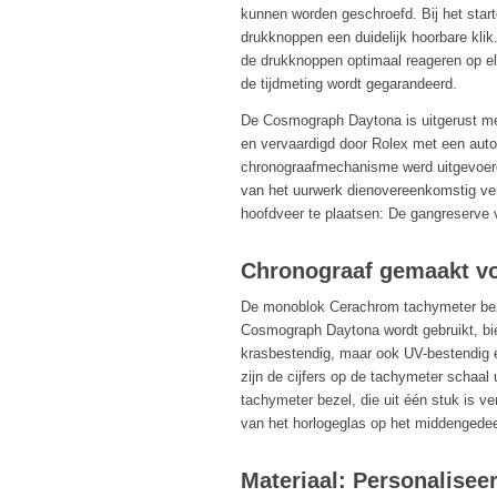
kunnen worden geschroefd. Bij het star
drukknoppen een duidelijk hoorbare kl
de drukknoppen optimaal reageren op el
de tijdmeting wordt gegarandeerd.
De Cosmograph Daytona is uitgerust me
en vervaardigd door Rolex met een au
chronograafmechanisme werd uitgevoerd
van het uurwerk dienovereenkomstig ve
hoofdveer te plaatsen: De gangreserve 
Chronograaf gemaakt vo
De monoblok Cerachrom tachymeter beze
Cosmograph Daytona wordt gebruikt, biedt
krasbestendig, maar ook UV-bestendig e
zijn de cijfers op de tachymeter schaal
tachymeter bezel, die uit één stuk is v
van het horlogeglas op het middengedee
Materiaal: Personalisee