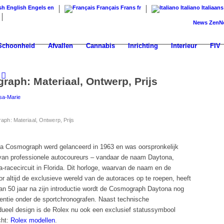
English
Engels
en
Français
Frans
fr
Italiano
Italiaans
News
ZenNews24: 
Schoonheid
Afvallen
Cannabis
Inrichting
Interieur
FIV
aph: Materiaal, Ontwerp, Prijs
isa-Marie
ph: Materiaal, Ontwerp, Prijs
 Cosmograph werd gelanceerd in 1963 en was oorspronkelijk
van professionele autocoureurs – vandaar de naam Daytona,
racecircuit in Florida. Dit horloge, waarvan de naam en de
 altijd de exclusieve wereld van de autoraces op te roepen, heeft
dan 50 jaar na zijn introductie wordt de Cosmograph Daytona nog
entie onder de sportchronografen. Naast technische
idueel design is de Rolex nu ook een exclusief statussymbool
cht:
Rolex modellen
.