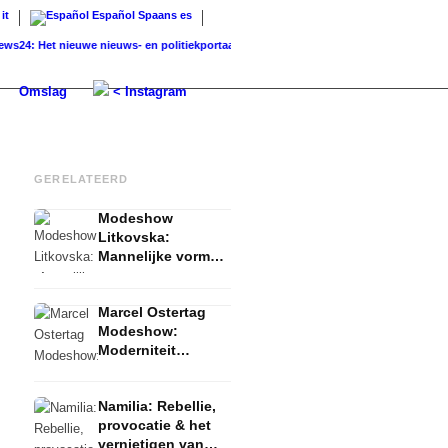
it
Español
Spaans
es
Het nieuwe nieuws- en politiekportaal –...
K-Beauty producten in Duitsland: De beste
Omslag
< Instagram
GERELATEERD
Modeshow
Litkovska:
Mannelijke vormen
op vrouwelijke
schouders - FW
Marcel Ostertag
2023 Zomer
Modeshow:
Moderniteit
beïnvloed door
traditie - FW 2023
Namilia: Rebellie,
Zomer
provocatie & het
vernietigen van