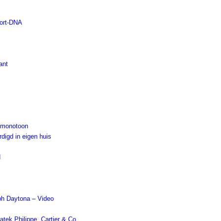
port-DNA
ant
f monotoon
rdigd in eigen huis
d
ph Daytona – Video
atek Philippe, Cartier & Co.