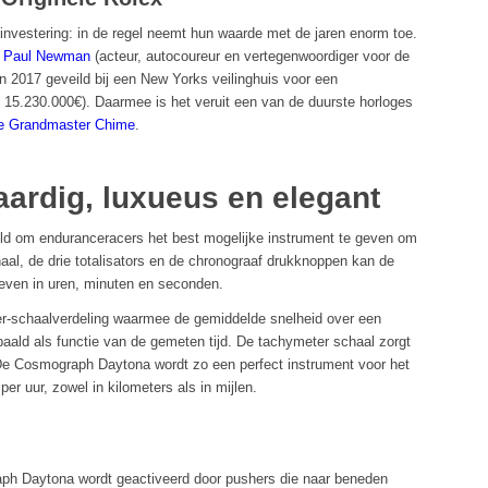
investering: in de regel neemt hun waarde met de jaren enorm toe.
n Paul Newman
(acteur, autocoureur en vertegenwoordiger voor de
in 2017 geveild bij een New Yorks veilinghuis voor een
 15.230.000€). Daarmee is het veruit een van de duurste horloges
pe Grandmaster Chime
.
ardig, luxueus en elegant
d om enduranceracers het best mogelijke instrument te geven om
aal, de drie totalisators en de chronograaf drukknoppen kan de
geven in uren, minuten en seconden.
er-schaalverdeling waarmee de gemiddelde snelheid over een
aald als functie van de gemeten tijd. De tachymeter schaal zorgt
De Cosmograph Daytona wordt zo een perfect instrument voor het
r uur, zowel in kilometers als in mijlen.
ph Daytona wordt geactiveerd door pushers die naar beneden