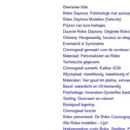
Overview
hide
Rolex Daytona: Polshorloge met autos
Rolex Daytona Modellen (Selectie)
Prijzen van luxe horloges
Duurste Rolex Daytona: Originele Rolex
Ontwerp: Hoogwaardig, luxueus en eleg
Evenwicht & Symmetrie
Chronograaf gemaakt voor de racebaan
Materiaal: Personaliseer uw Rolex
Technische gegevens
Chronograaf uurwerk: Kaliber 4130
Wijzerplaat: meerkleurig, tweekleurig o
Materialen: Van goud tot platina, vervaa
Bezel: waterdicht en UV-bestendig
Polshorloge: Innovation Oysterflex ban
Sluiting: Duurzaam en robuust
Roségoud legering
Chronograaf functie
Rolex presenteert: De Rolex Cosmogra
Alle Rolex-modellen – Lijst
Horlogemerken zoals Rolex, Breitling, P