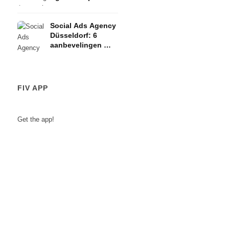
Hamburg: 6
aanbevelingen ️ E-
Social Ads Agency
Commerce, Ads,
Düsseldorf: 6
Leads
aanbevelingen ️
Bereik, Ads, Leads
FIV APP
Get the app!