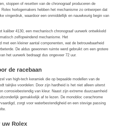
ten, stoppen of resetten van de chronograaf produceren de
ik. Rolex horlogemakers hebben het mechanisme zo ontworpen dat
ke vingerdruk, waardoor een onmiddellijk en nauwkeurig begin van
t kaliber 4130, een mechanisch chronograaf uurwerk ontwikkeld
tomatisch zelfopwindend mechanisme. Het
 met een kleiner aantal componenten, wat de betrouwbaarheid
rbeterde. De aldus gewonnen ruimte werd gebruikt om een grotere
van het uurwerk bedraagt dus ongeveer 72 uur.
or de racebaan
l van high-tech keramiek die op bepaalde modellen van de
 talrijke voordelen: Door zijn hardheid is het niet alleen uiterst
n corrosiebestendig van kleur. Naast zijn extreme duurzaamheid
 uitzonderlijk gemakkelijk af te lezen. De monobloc cerachrome
ervaardigd, zorgt voor waterbestendigheid en een stevige passing
lte.
r uw Rolex