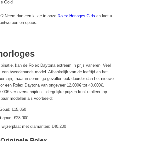
se Gold
en? Neem dan een kijkje in onze
Rolex Horloges Gids
en laat u
 ontwerpen en opties.
 horloges
binatie, kan de Rolex Daytona extreem in prijs variëren. Veel
 een tweedehands model. Afhankelijk van de leeftijd en het
er zijn, maar in sommige gevallen ook duurder dan het nieuwe
voor een Rolex Daytona van ongeveer 12.000€ tot 40.000€.
00€ ver overschrijden – dergelijke prijzen kunt u alleen op
 paar modellen als voorbeeld:
 Goud: €15,850
t goud: €28.900
 wijzerplaat met diamanten: €40.200
Originele Rolex