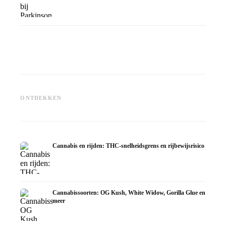
Cannabis en ADHD: dopamin,
Cannabis bij fibromyalgie:
Cannabi
zelfmedicatie en wat studies
pijn, slaap en het
chemoth
ONTDEKKEN
tonen
endocannabinoïde systeem
Dronab
Cannabis en rijden: THC-snelheidsgrens en rijbewijsrisico
Cannabissoorten: OG Kush, White Widow, Gorilla Glue en
meer