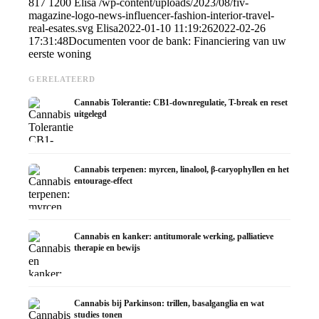
817
1200
Elisa
/wp-content/uploads/2023/08/fiv-
magazine-logo-news-influencer-fashion-interior-travel-
real-esates.svg
Elisa
2022-01-10 11:19:26
2022-02-26
17:31:48
Documenten voor de bank: Financiering van uw
eerste woning
GERELATEERD
Cannabis Tolerantie: CB1-downregulatie, T-break en reset
uitgelegd
Cannabis terpenen: myrcen, linalool, β-caryophyllen en het
entourage-effect
Cannabis en kanker: antitumorale werking, palliatieve
therapie en bewijs
Cannabis bij Parkinson: trillen, basalganglia en wat
studies tonen