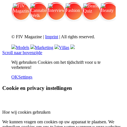
FIV Magazine
Cannabisverdampfer: Welk apparaat
Interview
Fashion
Brand Quiz
Beauty
© FIV Magazine |
Imprint
| All rights reserved.
Models
Marketing
Villas
Scroll naar bovenzijde
Wij gebruiken Cookies om het tijdschrift voor u te
verbeteren!
OK
Settings
Cookie en privacy instellingen
Hoe wij cookies gebruiken
We kunnen vragen om cookies op uw apparaat te plaatsen. We
gebruiken cookies om ons te laten weten wanneer u onze websites