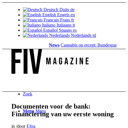
Deutsch
Duits
de
English
Engels
en
Français
Frans
fr
Italiano
Italiaans
it
Español
Spaans
es
Nederlands
Nederlands
nl
News
Cannabis op recept: Bundesparlement sch
Zoek
Documenten voor de bank:
Menu
Menu
Financiering van uw eerste woning
in
/
door
Elisa