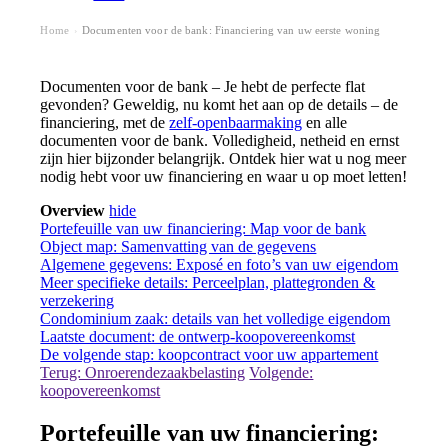
Home
Documenten voor de bank: Financiering van uw eerste woning
›
Documenten voor de bank – Je hebt de perfecte flat
gevonden? Geweldig, nu komt het aan op de details – de
financiering, met de
zelf-openbaarmaking
en alle
documenten voor de bank. Volledigheid, netheid en ernst
zijn hier bijzonder belangrijk. Ontdek hier wat u nog meer
nodig hebt voor uw financiering en waar u op moet letten!
Overview
hide
Portefeuille van uw financiering: Map voor de bank
Object map: Samenvatting van de gegevens
Algemene gegevens: Exposé en foto’s van uw eigendom
Meer specifieke details: Perceelplan, plattegronden &
verzekering
Condominium zaak: details van het volledige eigendom
Laatste document: de ontwerp-koopovereenkomst
De volgende stap: koopcontract voor uw appartement
Terug: Onroerendezaakbelasting
Volgende:
koopovereenkomst
Portefeuille van uw financiering: