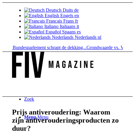
Deutsch
Duits
de
English
Engels
en
Français
Frans
fr
Italiano
Italiaans
it
Español
Spaans
es
Nederlands
Nederlands
nl
t: Bundesparlement schrapt de dekking...
Grondwaarde vs. Verkoopwaar
Zoek
Prijs antiveroudering: Waarom
Menu
Menu
zijn antiverouderingsproducten zo
duur?