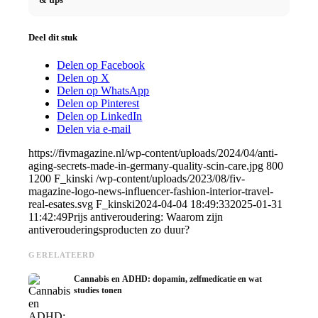
Deel dit stuk
Delen op Facebook
Delen op X
Delen op WhatsApp
Delen op Pinterest
Delen op LinkedIn
Delen via e-mail
https://fivmagazine.nl/wp-content/uploads/2024/04/anti-
aging-secrets-made-in-germany-quality-scin-care.jpg
800
1200
F_kinski
/wp-content/uploads/2023/08/fiv-
magazine-logo-news-influencer-fashion-interior-travel-
real-esates.svg
F_kinski
2024-04-04 18:49:33
2025-01-31
11:42:49
Prijs antiveroudering: Waarom zijn
antiverouderingsproducten zo duur?
GERELATEERD
Cannabis en ADHD: dopamin, zelfmedicatie en wat
studies tonen