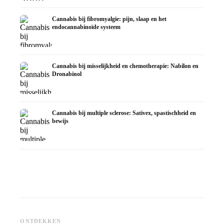
Cannabis bij fibromyalgie: pijn, slaap en het
endocannabinoïde systeem
Cannabis bij misselijkheid en chemotherapie: Nabilon en
Dronabinol
Cannabis bij multiple sclerose: Sativex, spastischheid en
bewijs
Cannabis en epilepsie: CBD,
Epidiolex en de huidige stand
Cannabisolie zelf maken:
CBD en 
ONTDEKKEN