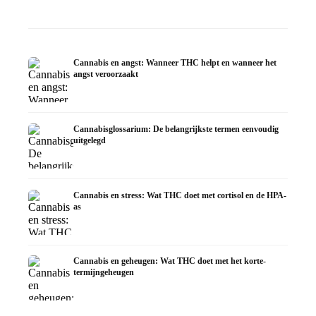
van de onderzoekingen
decarboxyleren en infusie
in de d
Cannabis en angst: Wanneer THC helpt en wanneer het
angst veroorzaakt
Cannabisglossarium: De belangrijkste termen eenvoudig
uitgelegd
Cannabis en stress: Wat THC doet met cortisol en de HPA-
as
Cannabis en geheugen: Wat THC doet met het korte-
termijngeheugen