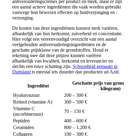
antiverouderingscrèmes per product en merk, maar er zijn
een aantal actieve ingrediënten die vaak worden gebruikt
vanwege hun bewezen effecten op huidverjonging en -
verzorging.
De kosten van deze ingrediënten kunnen sterk variëren,
afhankelijk van hun herkomst, zuiverheid en concentratie.
Hier volgt een vereenvoudigd overzicht van een aantal
veelgebruikte antiverouderingsingrediënten en de
geschatte prijsklasse van de grondstoffen. Houd er
rekening mee dat deze prijzen kunnen variëren
afhankelijk van kwaliteit, herkomst en leverancier en
slechts een ruwe schatting zijn.
Schoonheid gemaakt in
Duitsland
is meestal iets duurder dan producten uit Azië.
Geschatte prijs van grondstoff
Ingrediënt
kilogram)
Hyaluronzuur
200 – 300 €
Retinol (vitamine A)
300 – 500 €
Vitamine C
70 – 150 €
(ascorbinezuur)
Peptiden
400 – 600 €
Ceramiden
800 – 1.200 €
Collageen
100 – 300 €