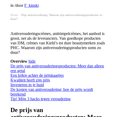
in
/
door
F_kinski
Home
Prijs antiveroudering: Waarom zijn antiverouderingsproducten zo
›
duur?
Antiverouderingscrèmes, antirimpelcrèmes, het aanbod is
groot, net als de leveranciers. Van goedkope producten
van DM, crèmes van Kiehl’s tot dure beautymerken zoals
PHC. Waarom zijn antiverouderingsproducten soms zo
duur?
Overview
hide
De prijs van antiverouderingsproducten: Meer dan alleen
een getal
Een kijkje achter de prijskaartjes
Kwaliteit heeft zijn prijs
Investeren in je huid
De kosten van antiveroudering: hoe de prijs wordt
berekend
Tip! Mijn 3 hacks tegen veroudering
De prijs van
antiverouderingsproducten: Meer