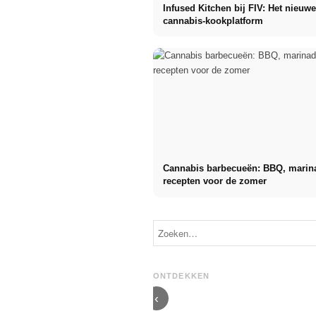
Infused Kitchen bij FIV: Het nieuw
cannabis-kookplatform
Cannabis barbecueën: BBQ, marin
recepten voor de zomer
Social Media
reclamecampagnes:
Meer verkoop
Karrierestart
door
nach dem
doelgericht
Studium: Was
online
Recruiter
ONTDEKKEN
marketing
wirklich suchen
‹