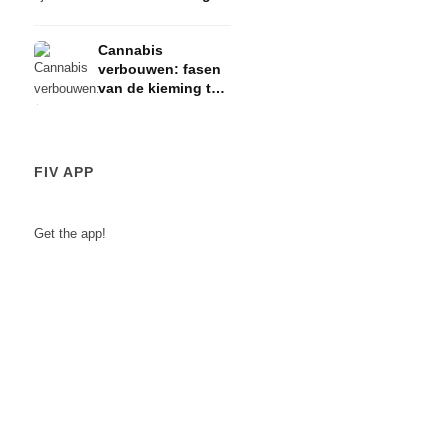
risico's
Cannabis
verbouwen: fasen
van de kieming tot
de oogst
FIV APP
Get the app!