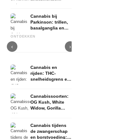
werking, palliatieve
therapie en bewijs
Cannabis bij
Parkinson: trillen,
basalganglia en
Cannabis en ADHD: dopamin,
Cannabis bij fibromyalgie:
C
wat studies tonen
zelfmedicatie en wat studies
pijn, slaap en het
c
ONTDEKKEN
tonen
endocannabinoïde systeem
D
‹
›
Cannabis en
rijden: THC-
snelheidsgrens en
rijbewijsrisico
Cannabissoorten:
OG Kush, White
Widow, Gorilla
Glue en meer
Cannabis tijdens
de zwangerschap
en borstvoeding: