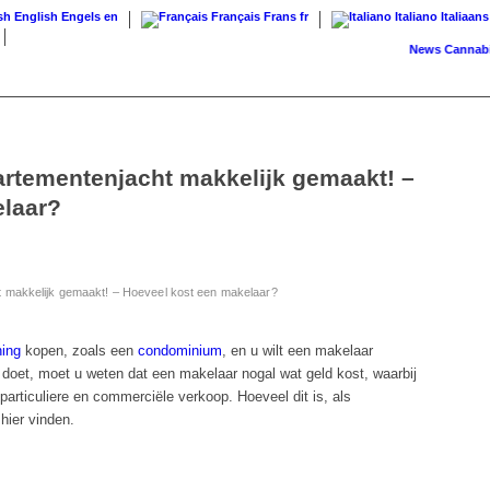
English
Engels
en
Français
Frans
fr
Italiano
Italiaans
News
Cannabis op 
rtementenjacht makkelijk gemaakt! –
elaar?
 makkelijk gemaakt! – Hoeveel kost een makelaar?
ning
kopen, zoals een
condominium
, en u wilt een makelaar
 doet, moet u weten dat een makelaar nogal wat geld kost, waarbij
articuliere en commerciële verkoop. Hoeveel dit is, als
hier vinden.