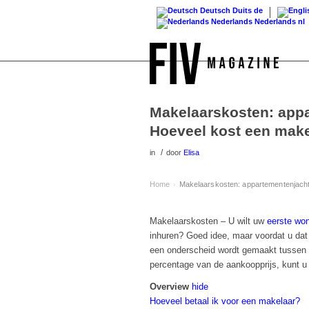
Deutsch
Duits
de
Nederlands
Nederlands
nl
Makelaarskosten: appa
Hoeveel kost een mak
/
in
door
Elisa
Home
Makelaarskosten: appartementenjacht
›
Makelaarskosten – U wilt uw
eerste wo
inhuren? Goed idee, maar voordat u dat
een onderscheid wordt gemaakt tussen p
percentage van de aankoopprijs, kunt u 
Overview
hide
Hoeveel betaal ik voor een makelaar?