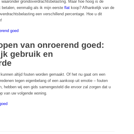
 waaronder grondoverdrachtsbelasting. Maar hoe hoog is de
t betalen, eenmalig als ik mijn eerste
flat
koop? Afhankelijk van de
 overdrachtsbelasting een verschillend percentage. Hoe u dit
r!
oerend goed
 kopen van onroerend goed:
ijk gebruik en
rde
kunnen altijd fouten worden gemaakt. Of het nu gaat om een
 redenen tegen eigenbelang of een aankoop uit emotie – fouten
n, hebben wij een gids samengesteld die ervoor zal zorgen dat u
op van uw volgende woning.
 goed