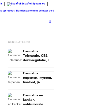
it
Español
Spaans
es
recept: Bundesparlement schrapt de dekking...
Grondwaarde vs. Verkoopwaarde: Wat i
GERELATEERD
Cannabis
Tolerantie: CB1-
downregulatie, T-
break en reset
uitgelegd
Cannabis
terpenen: myrcen,
linalool, β-
caryophyllen en
het entourage-
Cannabis en
effect
kanker:
antitumorale