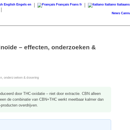
English
Engels
en
Français
Frans
fr
Italiano
Italiaans
News
Cannabis o
noïde – effecten, onderzoeken &
en, onderzoeken & dosering
uceerd door THC-oxidatie – niet door extractie. CBN alleen
Alleen de combinatie van CBN+THC werkt meetbaar kalmer dan
producten overdrijven.