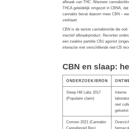
afbraak van THC. Wanneer cannabisbloe
THCA geleidelijk omgezet in CBNA, dat
cannabis bevat daarom meer CBN – wat
verklaart.
CBN is de eerste cannabinoïde die ooit 
inactief afbraakproduct. Recenter onder
een zwakke partiële CB1 agonist (onge
interactie met verschillende niet-CB rec
CBN en slaap: he
ONDERZOEK/BRON
ONTW
Steep Hill Labs 2017
Interne
(Populaire claim)
laborato
niet coll
getoetst
Corroon 2021 (Cannabis
Overzic
Cannabinoid Res)
farmaco