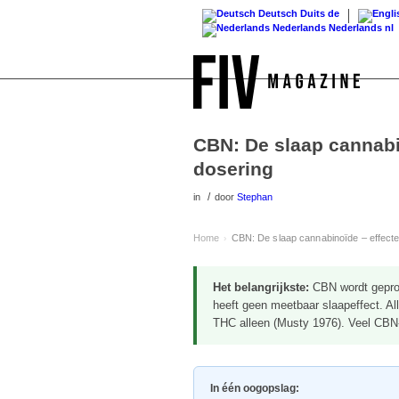
Deutsch
Duits
de
Nederlands
Nederlands
nl
CBN: De slaap cannabi
dosering
/
in
door
Stephan
Home
CBN: De slaap cannabinoïde – effect
›
Het belangrijkste:
CBN wordt geprod
heeft geen meetbaar slaapeffect. 
THC alleen (Musty 1976). Veel CBN-
In één oogopslag: