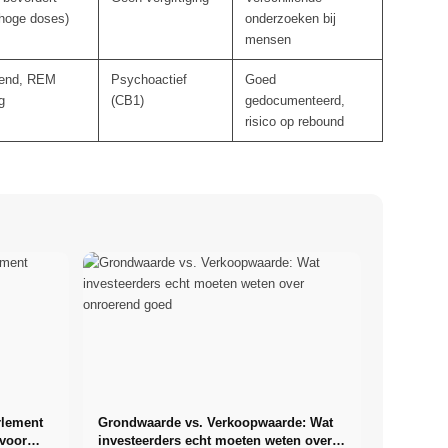
(hoge doses)
onderzoeken bij
mensen
rend, REM
Psychoactief
Goed
g
(CB1)
gedocumenteerd,
risico op rebound
rlement
Grondwaarde vs. Verkoopwaarde: Wat
 voor
investeerders echt moeten weten over