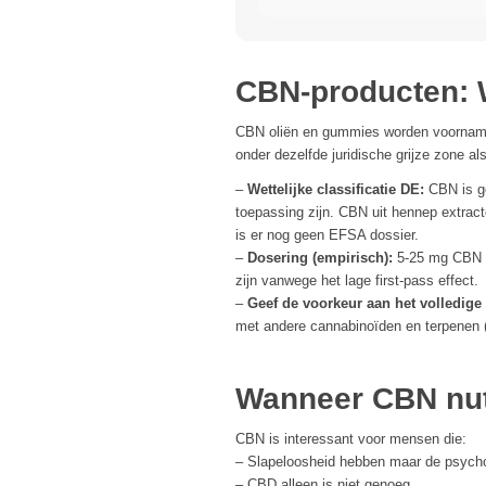
cannabisbloemen
CBN-producten: W
CBN oliën en gummies worden voorname
onder dezelfde juridische grijze zone al
–
Wettelijke classificatie DE:
CBN is g
toepassing zijn. CBN uit hennep extract
is er nog geen EFSA dossier.
–
Dosering (empirisch):
5-25 mg CBN or
zijn vanwege het lage first-pass effect.
–
Geef de voorkeur aan het volledige
met andere cannabinoïden en terpenen (
Wanneer CBN nutt
CBN is interessant voor mensen die:
– Slapeloosheid hebben maar de psycho
– CBD alleen is niet genoeg