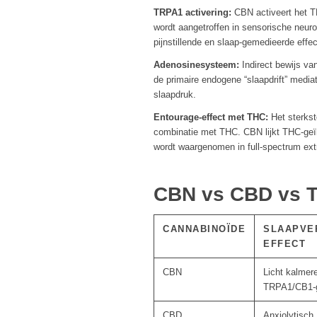
TRPA1 activering:
CBN activeert het TR
wordt aangetroffen in sensorische neur
pijnstillende en slaap-gemedieerde effec
Adenosinesysteem:
Indirect bewijs va
de primaire endogene “slaapdrift” medi
slaapdruk.
Entourage-effect met THC:
Het sterkst
combinatie met THC. CBN lijkt THC-geï
wordt waargenomen in full-spectrum ex
CBN vs CBD vs T
CANNABINOÏDE
SLAAPVE
EFFECT
CBN
Licht kalmer
TRPA1/CB1-
CBD
Anxiolytisch,