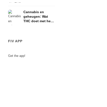
en de HPA-as
Cannabis en
geheugen: Wat
THC doet met het
korte-
termijngeheugen
FIV APP
Get the app!