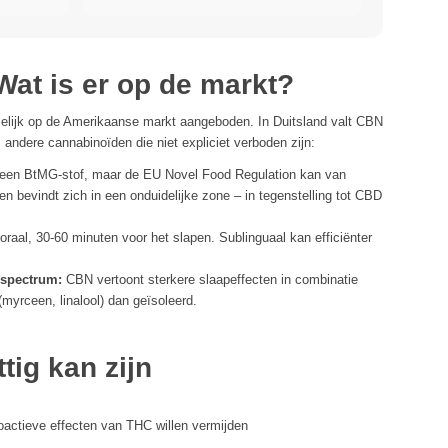
onroerend goed
at is er op de markt?
lijk op de Amerikaanse markt aangeboden. In Duitsland valt CBN
s andere cannabinoïden die niet expliciet verboden zijn:
een BtMG-stof, maar de EU Novel Food Regulation kan van
en bevindt zich in een onduidelijke zone – in tegenstelling tot CBD
aal, 30-60 minuten voor het slapen. Sublinguaal kan efficiënter
 spectrum:
CBN vertoont sterkere slaapeffecten in combinatie
myrceen, linalool) dan geïsoleerd.
ig kan zijn
actieve effecten van THC willen vermijden