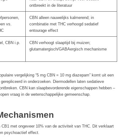
ontbreekt in de literatuur
efpersonen,
CBN alleen nauwelijks kalmerend; in
een vs.
combinatie met THC verhoogd sedatief
HC
entourage effect
l, CBN i.p.
CBN verhoogt slaaptijd bij muizen;
glutamatergisch/GABAergisch mechanisme
pulaire vergelijking “5 mg CBN = 10 mg diazepam” komt uit een
 gerepliceerd in onderzoeken. Diermodellen laten sedatieve
n ontbreken. CBN kan slaapbevorderende eigenschappen hebben –
 open vraag in de wetenschappelijke gemeenschap.
 Mechanismen
CB1 met ongeveer 10% van de activiteit van THC. Dit verklaart
n psychoactief effect.