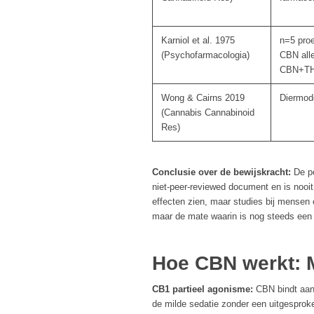
Karniol et al. 1975
n=5 pro
(Psychofarmacologia)
CBN all
CBN+T
Wong & Cairns 2019
Diermode
(Cannabis Cannabinoid
Res)
Conclusie over de bewijskracht:
De po
niet-peer-reviewed document en is nooit
effecten zien, maar studies bij mense
maar de mate waarin is nog steeds een
Hoe CBN werkt:
CB1 partieel agonisme:
CBN bindt aan 
de milde sedatie zonder een uitgesproke