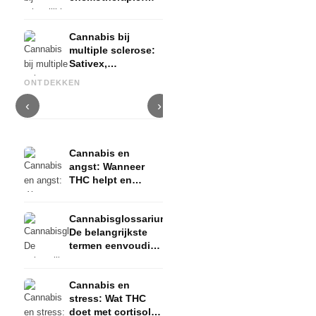
Nabilon en
Dronabinol
Cannabis bij
multiple sclerose:
Sativex,
Cannabis en epilepsie: CBD,
spastischheid en
Epidiolex en de huidige stand
Cannabisolie zelf maken:
C
ONTDEKKEN
bewijs
van de onderzoekingen
decarboxyleren en infusie
i
‹
›
Cannabis en
angst: Wanneer
THC helpt en
wanneer het angst
veroorzaakt
Cannabisglossarium:
De belangrijkste
termen eenvoudig
uitgelegd
Cannabis en
stress: Wat THC
doet met cortisol