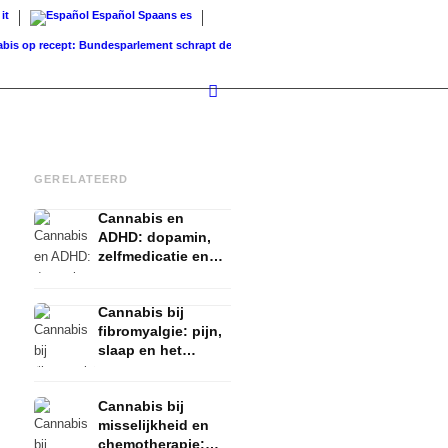
it
Español
Spaans
es
p recept: Bundesparlement schrapt de dekking...
Grondwaarde vs. Verkoopwaarde: Wat
GERELATEERD
Cannabis en
ADHD: dopamin,
zelfmedicatie en
wat studies tonen
Cannabis bij
fibromyalgie: pijn,
slaap en het
endocannabinoïde
systeem
Cannabis bij
misselijkheid en
chemotherapie: