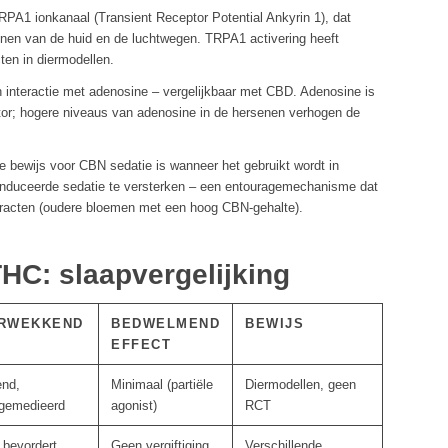
PA1 ionkanaal (Transient Receptor Potential Ankyrin 1), dat
onen van de huid en de luchtwegen. TRPA1 activering heeft
ten in diermodellen.
n interactie met adenosine – vergelijkbaar met CBD. Adenosine is
ator; hogere niveaus van adenosine in de hersenen verhogen de
e bewijs voor CBN sedatie is wanneer het gebruikt wordt in
nduceerde sedatie te versterken – een entouragemechanisme dat
tracten (oudere bloemen met een hoog CBN-gehalte).
HC: slaapvergelijking
RWEKKEND
BEDWELMEND
BEWIJS
EFFECT
end,
Minimaal (partiële
Diermodellen, geen
gemedieerd
agonist)
RCT
 bevordert
Geen vergiftiging
Verschillende