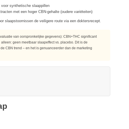
f voor synthetische slaappillen
xtracten met een hoger CBN-gehalte (oudere variëteiten)
or slaapstoornissen
de veiligere route via een doktersrecept.
aluatie van oorspronkelijke gegevens): CBN+THC significant
leen: geen meetbaar slaapeffect vs. placebo. Dit is de
 de CBN trend – en het is genuanceerder dan de marketing
ap