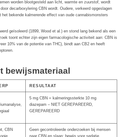
men worden blootgesteld aan licht, warmte en zuurstof, wordt
 door decarboxylering CBN wordt. Oudere, verkeerd opgeslagen
 het bekende kalmerende effect van oude cannabismonsters
werd geïsoleerd (1899, Wood et al.) en stond lang bekend als een
zoek toont echter zijn eigen farmacologische activiteit aan: CBN is
veer 10% van de potentie van THC), bindt aan CB2 en heeft
eptoren.
t bewijsmateriaal
ERP
RESULTAAT
5 mg CBN = kalmeringssterkte 10 mg
riumanalyse,
diazepam – NIET GEREPAREERD,
egiaal
GEREPAREERD
ht, CBN
Geen gecontroleerde onderzoeken bij mensen
logie
naar CBN en slaap; bewijs voor sedatie