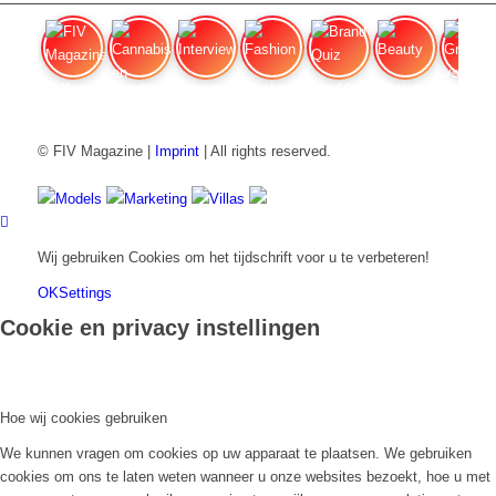
FIV Magazine
Cannabis en ADHD:
Interview
Fashion
Brand Quiz
Beauty
Grondwa
© FIV Magazine |
Imprint
| All rights reserved.
Models
Marketing
Villas
Wij gebruiken Cookies om het tijdschrift voor u te verbeteren!
OK
Settings
Cookie en privacy instellingen
Hoe wij cookies gebruiken
We kunnen vragen om cookies op uw apparaat te plaatsen. We gebruiken
cookies om ons te laten weten wanneer u onze websites bezoekt, hoe u met