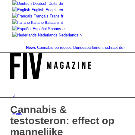
Deutsch
Duits
de
English
Engels
en
Français
Frans
fr
Italiano
Italiaans
it
Español
Spaans
es
Nederlands
Nederlands
nl
News
Cannabis op recept: Bundesparlement schrapt de dekking...
Cannabis &
Menu
testosteron: effect op
mannelijke