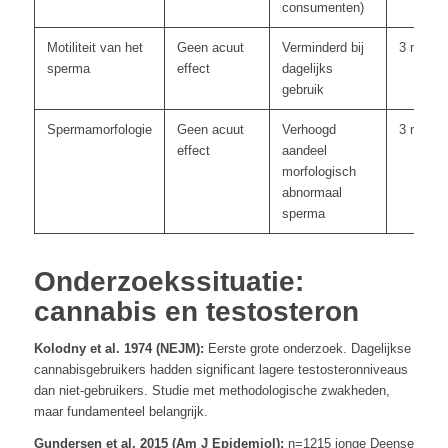
consumenten)
Motiliteit van het
Geen acuut
Verminderd bij
3 maan
sperma
effect
dagelijks
gebruik
Spermamorfologie
Geen acuut
Verhoogd
3 maan
effect
aandeel
morfologisch
abnormaal
sperma
Onderzoekssituatie:
cannabis en testosteron
Kolodny et al. 1974 (NEJM):
Eerste grote onderzoek. Dagelijkse
cannabisgebruikers hadden significant lagere testosteronniveaus
dan niet-gebruikers. Studie met methodologische zwakheden,
maar fundamenteel belangrijk.
Gundersen et al. 2015 (Am J Epidemiol):
n=1215 jonge Deense