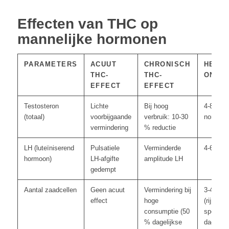
Effecten van THC op
mannelijke hormonen
PARAMETERS
ACUUT
CHRONISCH
HERST
THC-
THC-
ONTH
EFFECT
EFFECT
Testosteron
Lichte
Bij hoog
4-8 weke
(totaal)
voorbijgaande
verbruik: 10-30
normalis
vermindering
% reductie
LH (luteïniserend
Pulsatiele
Verminderde
4-6 wek
hormoon)
LH-afgifte
amplitude LH
gedempt
Aantal zaadcellen
Geen acuut
Vermindering bij
3-4 maa
effect
hoge
(rijping 
consumptie (50
sperma 
% dagelijkse
dagen)