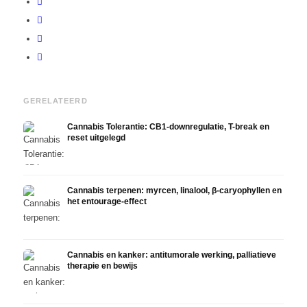
GERELATEERD
Cannabis Tolerantie: CB1-downregulatie, T-break en
reset uitgelegd
Cannabis terpenen: myrcen, linalool, β-caryophyllen en
het entourage-effect
Cannabis en kanker: antitumorale werking, palliatieve
therapie en bewijs