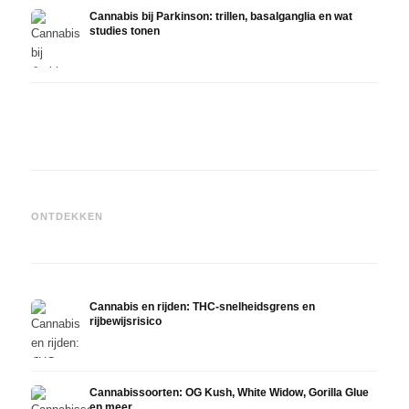
Cannabis bij Parkinson: trillen, basalganglia en wat
studies tonen
Cannabis en ADHD: dopamin,
Cannabis bij fibromyalgie:
Canna
zelfmedicatie en wat studies
pijn, slaap en het
chemo
ONTDEKKEN
tonen
endocannabinoïde systeem
Drona
Cannabis en rijden: THC-snelheidsgrens en
rijbewijsrisico
Cannabissoorten: OG Kush, White Widow, Gorilla Glue
en meer