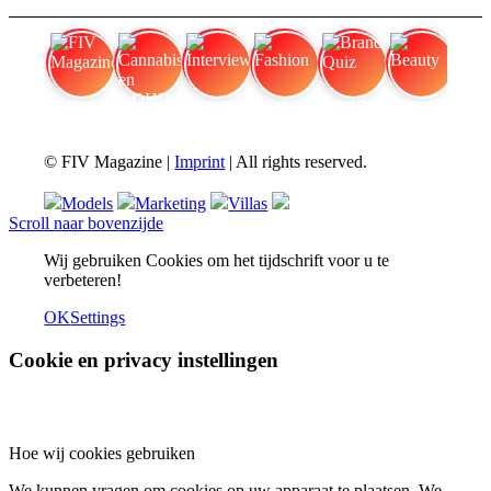
FIV Magazine
Cannabis en ADHD:
Interview
Fashion
Brand Quiz
Beauty
© FIV Magazine |
Imprint
| All rights reserved.
Models
Marketing
Villas
Scroll naar bovenzijde
Wij gebruiken Cookies om het tijdschrift voor u te
verbeteren!
OK
Settings
Cookie en privacy instellingen
Hoe wij cookies gebruiken
We kunnen vragen om cookies op uw apparaat te plaatsen. We