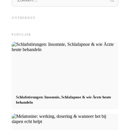
Social Media
Praktij
reclamecampagnes: Meer
Karrierestart nach dem
topbedr
verkoop door doelgericht
Studium: Was Recruiter
vergoed
ONTDEKKEN
online marketing
wirklich suchen
naar de
POPULAIR
Schlafstörungen: Insomnie, Schlafapnoe & wie Ärzte heute
behandeln