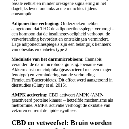
basale eetlust en minder orexigene signalering in het
dagelijks leven ondanks acute munchies tijdens
consumptie.
Adiponectine verhoging:
Onderzoeken hebben
aangetoond dat THC de adiponectine-spiegel verhoogt –
een hormoon dat de insulinegevoeligheid verhoogt, de
vetverbranding bevordert en ontstekingen vermindert.
Lage adiponectinespiegels zijn een belangrijk kenmerk
van obesitas en diabetes type 2.
Modulatie van het darmmicrobioom:
Cannabis
verandert de darmmicrobiota gunstig: toename van
Akkermansia muciniphila (geassocieerd met een mager
fenotype) en vermindering van de verhouding
Firmicutes/Bacteroidetes. Dit effect werd aangetoond in
dierstudies (Cluny et al. 2015).
AMPK activering:
CBD activeert AMPK (AMP-
geactiveerd proteïne kinase) – hetzelfde mechanisme als
metformine. AMPK-activatie verhoogt de oxidatie van
vetzuren en remt de lipidensynthese.
CBD en vetweefsel: Bruin worden