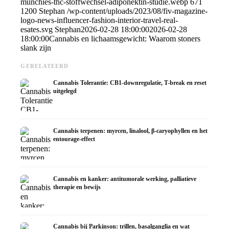
munchies-thc-stoffwechsel-adiponektin-studie.webp
671
1200
Stephan
/wp-content/uploads/2023/08/fiv-magazine-
logo-news-influencer-fashion-interior-travel-real-
esates.svg
Stephan
2026-02-28 18:00:00
2026-02-28
18:00:00
Cannabis en lichaamsgewicht: Waarom stoners
slank zijn
GERELATEERD
Cannabis Tolerantie: CB1-downregulatie, T-break en reset
uitgelegd
Cannabis terpenen: myrcen, linalool, β-caryophyllen en het
entourage-effect
Cannabis en kanker: antitumorale werking, palliatieve
therapie en bewijs
Cannabis bij Parkinson: trillen, basalganglia en wat