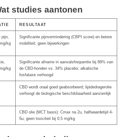
Wat studies aantonen
ATIE
RESULTAAT
 pijn,
Significante pijnvermindering (CBPI score) en betere
 mg/kg
mobiliteit; geen bijwerkingen
ie,
Significante afname in aanvalsfrequentie bij 89% van
 mg/kg
de CBD-honden vs. 34% placebo; alkalische
fosfatase verhoogd
CBD wordt oraal goed geabsorbeerd; lipidedragerolie
k
verhoogt de biologische beschikbaarheid aanzienlijk
CBD olie (MCT basis): Cmax na 2u, halfwaardetijd 4-
k
5u; geen toxiciteit bij 0,5 mg/kg