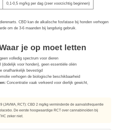
0,1-0,5 mg/kg per dag (zeer voorzichtig beginnen)
 dierenarts. CBD kan de alkalische fosfatase bij honden verhogen
arde om de 3-6 maanden bij langdurig gebruik.
Waar je op moet letten
een volledig spectrum voor dieren
l (dodelijk voor honden), geen essentiële oliën
 onafhankelijk bevestigd
molie verhogen de biologische beschikbaarheid
en:
Concentratie vaak verkeerd voor dierlijk gewicht,
19 (JAVMA, RCT): CBD 2 mg/kg verminderde de aanvalsfrequentie
s. placebo. De eerste hoogwaardige RCT over cannabinoïden bij
THC zeker niet.