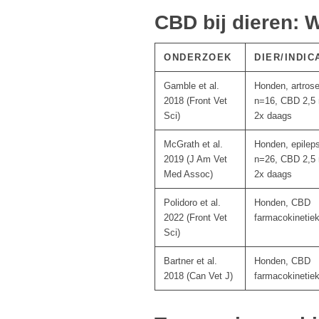
CBD bij dieren: 
ONDERZOEK
DIER/INDIC
Gamble et al.
Honden, artrose
2018 (Front Vet
n=16, CBD 2,5
Sci)
2x daags
McGrath et al.
Honden, epileps
2019 (J Am Vet
n=26, CBD 2,5
Med Assoc)
2x daags
Polidoro et al.
Honden, CBD
2022 (Front Vet
farmacokinetie
Sci)
Bartner et al.
Honden, CBD
2018 (Can Vet J)
farmacokinetie