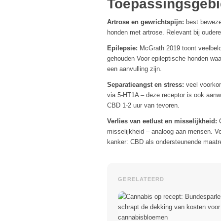
Toepassingsgebi
Artrose en gewrichtspijn:
best bewezen
honden met artrose. Relevant bij ouder
Epilepsie:
McGrath 2019 toont veelbelov
gehouden Voor epileptische honden waarb
een aanvulling zijn.
Separatieangst en stress:
veel voorkom
via 5-HT1A – deze receptor is ook aanwe
CBD 1-2 uur van tevoren.
Verlies van eetlust en misselijkheid:
C
misselijkheid – analoog aan mensen. Vo
kanker: CBD als ondersteunende maatr
GERELATEERD