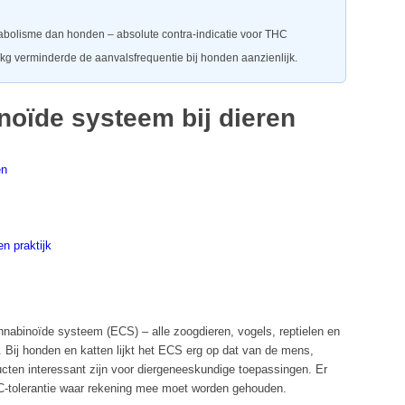
bolisme dan honden – absolute contra-indicatie voor THC
g verminderde de aanvalsfrequentie bij honden aanzienlijk.
oïde systeem bij dieren
en
n praktijk
abinoïde systeem (ECS) – alle zoogdieren, vogels, reptielen en
Bij honden en katten lijkt het ECS erg op dat van de mens,
ten interessant zijn voor diergeneeskundige toepassingen. Er
THC-tolerantie waar rekening mee moet worden gehouden.