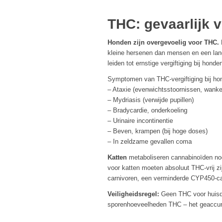
THC: gevaarlijk 
Honden zijn overgevoelig voor THC.
kleine hersenen dan mensen en een lan
leiden tot ernstige vergiftiging bij honde
Symptomen van THC-vergiftiging bij ho
– Ataxie (evenwichtsstoornissen, wanke
– Mydriasis (verwijde pupillen)
– Bradycardie, onderkoeling
– Urinaire incontinentie
– Beven, krampen (bij hoge doses)
– In zeldzame gevallen coma
Katten
metaboliseren cannabinoïden no
voor katten moeten absoluut THC-vrij zi
carnivoren, een verminderde CYP450-ca
Veiligheidsregel:
Geen THC voor huisdi
sporenhoeveelheden THC – het geaccumul