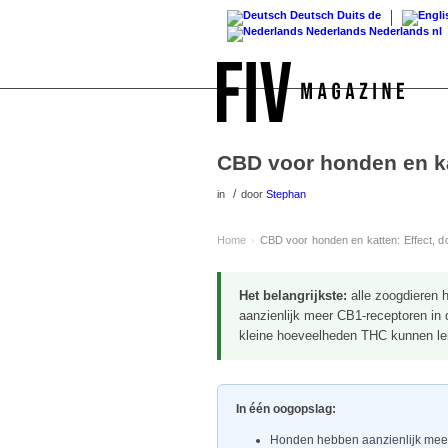
Deutsch
Duits
de
Nederlands
Nederlands
nl
CBD voor honden en kat
/
in
door
Stephan
Home
CBD voor honden en katten: Effect, do
›
Het belangrijkste:
alle zoogdieren 
aanzienlijk meer CB1-receptoren in 
kleine hoeveelheden THC kunnen leid
In één oogopslag:
Honden hebben aanzienlijk meer