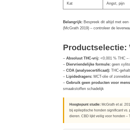
Kat
Angst, pijn
Belangrijk:
Bespreek dit altijd met een
(McGrath 2019) – controleer de leverwa
Productselectie: 
–
Absoluut THC-vrij:
<0,001 % THC – g
–
Diervriendelijke formule:
geen xylito
–
COA (analysecertificaat):
THC-gehalte
–
Lipidedragers:
MCT-olie of zonnebloe
–
Gebruik geen producten voor mens
smaakstoffen schadelijk
Hoogtepunt studie:
McGrath et al. 20
bij epileptische honden significant v
dieren. CBD lijkt veilig voor honden – 