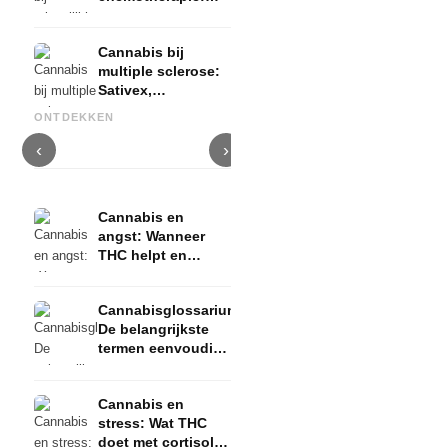
Nabilon en
Dronabinol
Cannabis bij
multiple sclerose:
Sativex,
Cannabis en epilepsie: CBD,
spastischheid en
Epidiolex en de huidige stand
Cannabisolie zelf maken:
C
ONTDEKKEN
bewijs
van de onderzoekingen
decarboxyleren en infusie
i
‹
›
Cannabis en
angst: Wanneer
THC helpt en
wanneer het angst
veroorzaakt
Cannabisglossarium:
De belangrijkste
termen eenvoudig
uitgelegd
Cannabis en
stress: Wat THC
doet met cortisol