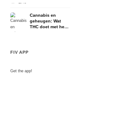
en de HPA-as
Cannabis en
geheugen: Wat
THC doet met het
korte-
termijngeheugen
FIV APP
Get the app!