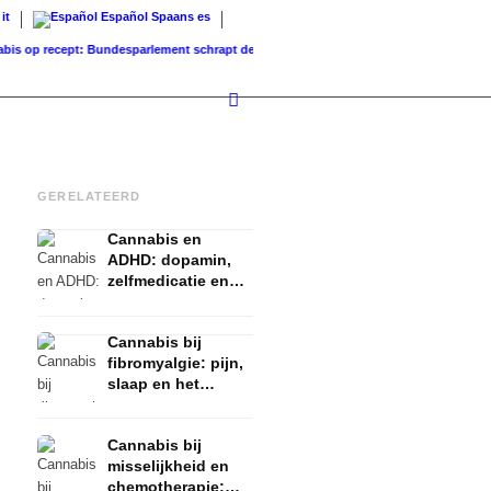
it
Español
Spaans
es
p recept: Bundesparlement schrapt de dekking...
Grondwaarde vs. Verkoopwaarde: Wat
GERELATEERD
Cannabis en
ADHD: dopamin,
zelfmedicatie en
wat studies tonen
Cannabis bij
fibromyalgie: pijn,
slaap en het
endocannabinoïde
systeem
Cannabis bij
misselijkheid en
chemotherapie: