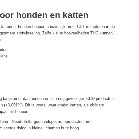
voor honden en katten
De reden: honden hebben aanzienlijk meer CB1-receptoren in de
gzamere stofwisseling. Zelfs kleine hoeveelheden THC kunnen
n:
nden:
len)
g langzamer dan honden en zijn nog gevoeliger. CBD-producten
jn (<0,001%). Dit is vooral waar omdat katten, als obligate
paciteit hebben.
eren. Nooit. Zelfs geen volspectrumproducten met
eerde risico in kleine lichamen is te hoog.