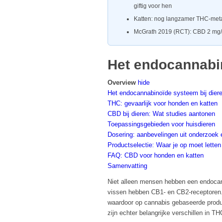
giftig voor hen
Katten: nog langzamer THC-meta
McGrath 2019 (RCT): CBD 2 mg/k
Het endocannabin
Overview
hide
Het endocannabinoïde systeem bij dier
THC: gevaarlijk voor honden en katten
CBD bij dieren: Wat studies aantonen
Toepassingsgebieden voor huisdieren
Dosering: aanbevelingen uit onderzoek e
Productselectie: Waar je op moet letten
FAQ: CBD voor honden en katten
Samenvatting
Niet alleen mensen hebben een endocann
vissen hebben CB1- en CB2-receptoren. 
waardoor op cannabis gebaseerde produc
zijn echter belangrijke verschillen in 