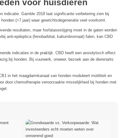
eden voor huisdieren
 indicatie. Gamble 2018 laat significante verbetering zien bij
e honden (>7 jaar) waar gewrichtsdegeneratie veel voorkomt.
ende resultaten, maar fosfatasestijging moet in de gaten worden
ij anti-epileptica (fenobarbital, kaliumbromaat) falen, kan CBD
ende indicaties in de praktijk. CBD heeft een anxiolytisch effect
zig bij honden. Bij vuurwerk, onweer, bezoek aan de dierenarts:
B1 in het maagdarmkanaal van honden moduleert motiliteit en
or door chemotherapie veroorzaakte misselijkheid bij honden met
egel.