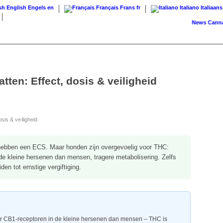
English
Engels
en
Français
Frans
fr
Italiano
Italiaans
News
Cannabis o
ten: Effect, dosis & veiligheid
sis & veiligheid
hebben een ECS. Maar honden zijn overgevoelig voor THC:
de kleine hersenen dan mensen, tragere metabolisering. Zelfs
en tot ernstige vergiftiging.
 CB1-receptoren in de kleine hersenen dan mensen – THC is