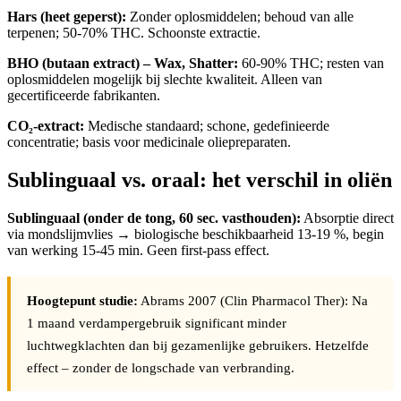
Hars (heet geperst):
Zonder oplosmiddelen; behoud van alle
terpenen; 50-70% THC. Schoonste extractie.
BHO (butaan extract) – Wax, Shatter:
60-90% THC; resten van
oplosmiddelen mogelijk bij slechte kwaliteit. Alleen van
gecertificeerde fabrikanten.
CO₂-extract:
Medische standaard; schone, gedefinieerde
concentratie; basis voor medicinale oliepreparaten.
Sublinguaal vs. oraal: het verschil in oliën
Sublinguaal (onder de tong, 60 sec. vasthouden):
Absorptie direct
via mondslijmvlies → biologische beschikbaarheid 13-19 %, begin
van werking 15-45 min. Geen first-pass effect.
Hoogtepunt studie:
Abrams 2007 (Clin Pharmacol Ther): Na
1 maand verdampergebruik significant minder
luchtwegklachten dan bij gezamenlijke gebruikers. Hetzelfde
effect – zonder de longschade van verbranding.