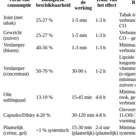
de
Ris
consumptie
beschikbaarheid
het effect
werking
Tabak nic
Joint (met
25-27 %
1-5 min
1-3 h
verbrandi
tabak)
CO
Gewricht
Verbrandi
25-27 %
1-5 min
1-3 h
(zuiver)
CO – gee
Verdamper
Minimaal
40-56 %
1-3 min
1-3 h
(bloem)
verbrand
Lipoïde
longontst
Verdamper
vitamine 
50-70 %
30-90 s
1-2 h
(concentraat)
(e-sigaret
minimaal
zuivere e
Minimaal
Olie
13-19 %
15-45 min
4-6 h
rook, gee
sublinguaal
verbrand
Onvoorsp
Capsules/Dibles
4-20 %
30-120 min
4-8 h
11-OH-
vorming
Plaatselijk
15-30 min
2-4 uur
Minimaal
<1 % systemisch
(crème, gel)
(plaatselijk)
(plaatselijk)
systemisc