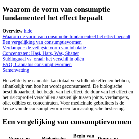
Waarom de vorm van consumptie
fundamenteel het effect bepaalt
Overview
hide
Waarom de vorm van consumptie fundamenteel het effect bepaalt
Een vergelijking van consumptievormen
Verdamper: de veiligste vorm van inhalatie
Concentraten: Hasj, Hars, Was, Shatter
Sublinguaal vs. oraal: het verschil in oliën
FAQ: Cannabis consumptievormen
Samenvatting
Hetzelfde type cannabis kan totaal verschillende effecten hebben,
afhankelijk van hoe het wordt geconsumeerd. De biologische
beschikbaarheid, het begin van het effect, de duur van het effect en
het risicoprofiel verschillen aanzienlijk tussen joints, verdampers,
olie, edibles en concentraten. Voor medicinale gebruikers is de
keuze van de consumptievorm een farmacologische beslissing.
Een vergelijking van consumptievormen
Begin van
Vorm van
Biologische
Duur van