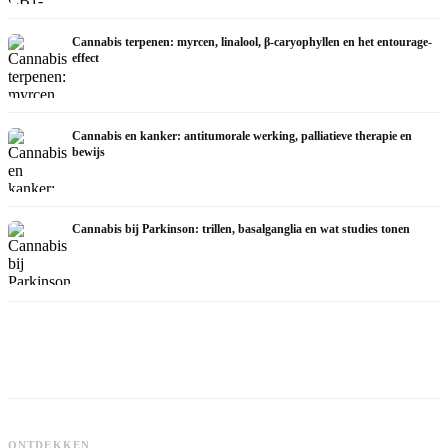
Cannabis terpenen: myrcen, linalool, β-caryophyllen en het entourage-
effect
Cannabis en kanker: antitumorale werking, palliatieve therapie en
bewijs
Cannabis bij Parkinson: trillen, basalganglia en wat studies tonen
C
Cannabis en ADHD: dopamin,
Cannabis bij fibromyalgie: pijn, slaap
c
ONTDEKKEN