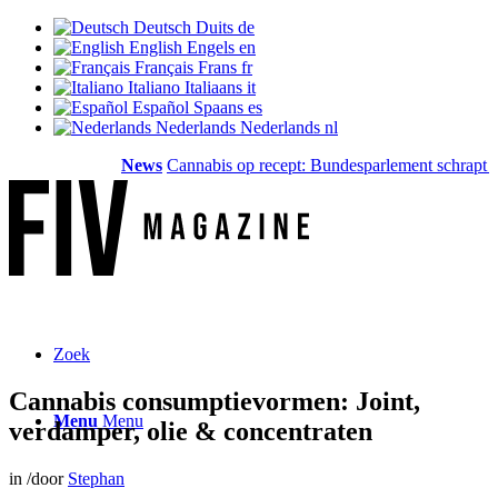
Deutsch
Duits
de
English
Engels
en
Français
Frans
fr
Italiano
Italiaans
it
Español
Spaans
es
Nederlands
Nederlands
nl
News
Cannabis op recept: Bundesparlement schrapt de de
Zoek
Cannabis consumptievormen: Joint,
Menu
Menu
verdamper, olie & concentraten
in
/
door
Stephan