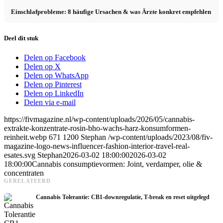
Einschlafprobleme: 8 häufige Ursachen & was Ärzte konkret empfehlen
Deel dit stuk
Delen op Facebook
Delen op X
Delen op WhatsApp
Delen op Pinterest
Delen op LinkedIn
Delen via e-mail
https://fivmagazine.nl/wp-content/uploads/2026/05/cannabis-
extrakte-konzentrate-rosin-bho-wachs-harz-konsumformen-
reinheit.webp
671
1200
Stephan
/wp-content/uploads/2023/08/fiv-
magazine-logo-news-influencer-fashion-interior-travel-real-
esates.svg
Stephan
2026-03-02 18:00:00
2026-03-02
18:00:00
Cannabis consumptievormen: Joint, verdamper, olie &
concentraten
GERELATEERD
Cannabis Tolerantie: CB1-downregulatie, T-break en reset uitgelegd