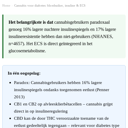
Home
Cannabis voor diabetes: bloedsuiker, insuline & ECS
›
Het belangrijkste is dat
cannabisgebruikers paradoxaal
genoeg 16% lagere nuchtere insulinespiegels en 17% lagere
insulineresistentie hebben dan niet-gebruikers (NHANES,
n=4657). Het ECS is direct geïntegreerd in het
glucosemetabolisme.
In één oogopslag:
Paradox: Cannabisgebruikers hebben 16% lagere
insulinespiegels ondanks toegenomen eetlust (Penner
2013)
CB1 en CB2 op alvleesklierbètacellen – cannabis grijpt
direct in op insulineregulering
CBD kan de door THC veroorzaakte toename van de
eetlust gedeeltelijk tegengaan – relevant voor diabetes type