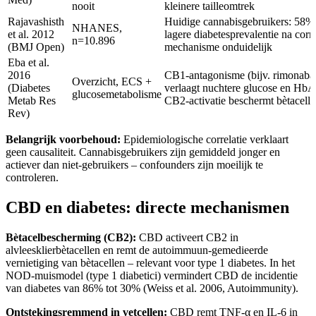
nooit
kleinere tailleomtrek
Rajavashisth
Huidige cannabisgebruikers: 58%
NHANES,
et al. 2012
lagere diabetesprevalentie na corre
n=10.896
(BMJ Open)
mechanisme onduidelijk
Eba et al.
2016
CB1-antagonisme (bijv. rimonaba
Overzicht, ECS +
(Diabetes
verlaagt nuchtere glucose en HbA
glucosemetabolisme
Metab Res
CB2-activatie beschermt bètacell
Rev)
Belangrijk voorbehoud:
Epidemiologische correlatie verklaart
geen causaliteit. Cannabisgebruikers zijn gemiddeld jonger en
actiever dan niet-gebruikers – confounders zijn moeilijk te
controleren.
CBD en diabetes: directe mechanismen
Bètacelbescherming (CB2):
CBD activeert CB2 in
alvleesklierbètacellen en remt de autoimmuun-gemedieerde
vernietiging van bètacellen – relevant voor type 1 diabetes. In het
NOD-muismodel (type 1 diabetici) vermindert CBD de incidentie
van diabetes van 86% tot 30% (Weiss et al. 2006, Autoimmunity).
Ontstekingsremmend in vetcellen:
CBD remt TNF-α en IL-6 in