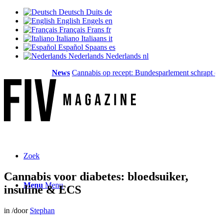
Deutsch
Duits
de
English
Engels
en
Français
Frans
fr
Italiano
Italiaans
it
Español
Spaans
es
Nederlands
Nederlands
nl
News
Cannabis op recept: Bundesparlement schrapt de de
Zoek
Cannabis voor diabetes: bloedsuiker,
Menu
Menu
insuline & ECS
in
/
door
Stephan