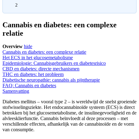
2
Cannabis en diabetes: een complexe
relatie
Overview
hide
Cannabis en diabetes: een complexe relatie
Het ECS in het glucosemetabolisme
Epidemiologie: Cannabisgebruikers en diabetesrisico
CBD en diabetes: directe mechanismen
THC en diabetes: het probleem
Diabetische neuropathie: cannabis als pijntherapie
FAQ: Cannabis en diabetes
Samenvatting
Diabetes mellitus – vooral type 2 – is wereldwijd de snelst groeiende
stofwisselingsziekte. Het endocannabinoïde systeem (ECS) is direct
betrokken bij het glucosemetabolisme, de insulinegevoeligheid en de
alvleesklierfunctie. Cannabis beïnvloedt al deze processen – met
verschillende effecten, afhankelijk van de cannabinoïde en de vorm
van consumptie.