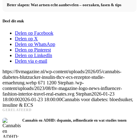
Beter slapen: Wat artsen echt aanbevelen – oorzaken, fasen & tips
Deel dit stuk
Delen op Facebook
Delen op X
Delen op WhatsApp
Delen op Pinterest
Delen op LinkedIn
Delen via e-mail
https://fivmagazine.nl/wp-content/uploads/2026/05/cannabis-
diabetes-blutzucker-insulin-thcv-ecs-rezeptor-studie-
ernaehrung.webp
671
1200
Stephan
/wp-
content/uploads/2023/08/fiv-magazine-logo-news-influencer-
fashion-interior-travel-real-esates.svg
Stephan
2026-01-23
18:00:00
2026-01-23 18:00:00
Cannabis voor diabetes: bloedsuiker,
insuline & ECS
GERELATEERD
Cannabis en ADHD: dopamin, zelfmedicatie en wat studies tonen