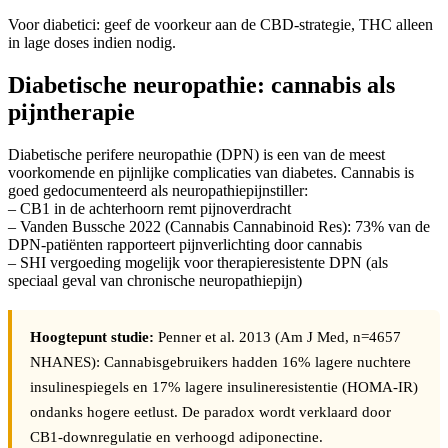
Voor diabetici: geef de voorkeur aan de CBD-strategie, THC alleen
in lage doses indien nodig.
Diabetische neuropathie: cannabis als
pijntherapie
Diabetische perifere neuropathie (DPN) is een van de meest
voorkomende en pijnlijke complicaties van diabetes. Cannabis is
goed gedocumenteerd als neuropathiepijnstiller:
– CB1 in de achterhoorn remt pijnoverdracht
– Vanden Bussche 2022 (Cannabis Cannabinoid Res): 73% van de
DPN-patiënten rapporteert pijnverlichting door cannabis
– SHI vergoeding mogelijk voor therapieresistente DPN (als
speciaal geval van chronische neuropathiepijn)
Hoogtepunt studie:
Penner et al. 2013 (Am J Med, n=4657
NHANES): Cannabisgebruikers hadden 16% lagere nuchtere
insulinespiegels en 17% lagere insulineresistentie (HOMA-IR)
ondanks hogere eetlust. De paradox wordt verklaard door
CB1-downregulatie en verhoogd adiponectine.