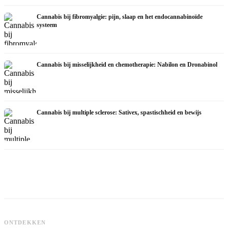
Cannabis bij fibromyalgie: pijn, slaap en het endocannabinoïde
systeem
Cannabis bij misselijkheid en chemotherapie: Nabilon en Dronabinol
Cannabis bij multiple sclerose: Sativex, spastischheid en bewijs
Cannabis en epilepsie: CBD, Epidiolex
en de huidige stand van de
Cannabisolie zelf maken:
C
ONTDEKKEN
onderzoekingen
decarboxyleren en infusie
d