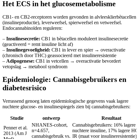
Het ECS in het glucosemetabolisme
CB1- en CB2-receptoren worden gevonden in alvleesklierbètacellen
(insulineproductie), leverweefsel, spierweefsel en vetweefsel.
Endocannabinoïden reguleren:
–
Insulinesecretie:
CB1 in bètacellen moduleert insulinesecretie
(geactiveerd = remt insuline licht af)
–
Insulinegevoeligheid:
CB1 in lever en spier → overactivatie
(chronisch door THC) geassocieerd met insulineresistentie
–
Adipogenese:
CB1 in vetcellen → overactivatie bevordert
vetopslag → metabool syndroom
Epidemiologie: Cannabisgebruikers en
diabetesrisico
Verrassend genoeg laten epidemiologische gegevens vaak lagere
nuchtere glucose- en insulinespiegels zien bij cannabisgebruikers:
Studie
ontwerp
Resultaat
NHANES-cohort,
Cannabisgebruikers: 16% lagere
Penner et al.
n=4.657,
nuchtere insuline, 17% lagere 
2013 (Am J
cannabisgebruik vs.
IR (maat voor insulineresistentie);
Med)