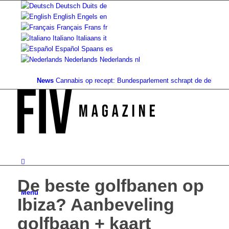
Deutsch
Duits
de
English
Engels
en
Français
Frans
fr
Italiano
Italiaans
it
Español
Spaans
es
Nederlands
Nederlands
nl
News
Cannabis op recept: Bundesparlement schrapt de dekking...
Gro
De beste golfbanen op
Menu
Ibiza? Aanbeveling
golfbaan + kaart