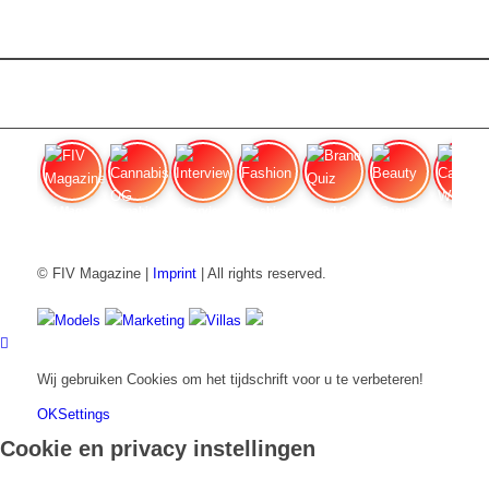
FIV Magazine
Cannabissoorten: OG Kush,
Interview
Fashion
Brand Quiz
Beauty
Cannabi
© FIV Magazine |
Imprint
| All rights reserved.
Models
Marketing
Villas
Wij gebruiken Cookies om het tijdschrift voor u te verbeteren!
OK
Settings
Cookie en privacy instellingen