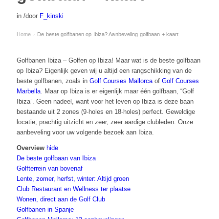
in
/
door
F_kinski
Home
De beste golfbanen op Ibiza? Aanbeveling golfbaan + kaart
›
Golfbanen Ibiza – Golfen op Ibiza! Maar wat is de beste golfbaan
op Ibiza? Eigenlijk geven wij u altijd een rangschikking van de
beste golfbanen, zoals in
Golf Courses Mallorca
of
Golf Courses
Marbella
. Maar op Ibiza is er eigenlijk maar één golfbaan, “Golf
Ibiza”. Geen nadeel, want voor het leven op Ibiza is deze baan
bestaande uit 2 zones (9-holes en 18-holes) perfect. Geweldige
locatie, prachtig uitzicht en zeer, zeer aardige clubleden. Onze
aanbeveling voor uw volgende bezoek aan Ibiza.
Overview
hide
De beste golfbaan van Ibiza
Golfterrein van bovenaf
Lente, zomer, herfst, winter: Altijd groen
Club Restaurant en Wellness ter plaatse
Wonen, direct aan de Golf Club
Golfbanen in Spanje