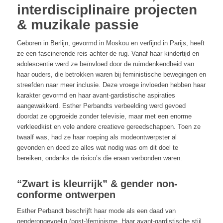
interdisciplinaire projecten
& muzikale passie
Geboren in Berlijn, gevormd in Moskou en verfijnd in Parijs, heeft
ze een fascinerende reis achter de rug. Vanaf haar kindertijd en
adolescentie werd ze beïnvloed door de ruimdenkendheid van
haar ouders, die betrokken waren bij feministische bewegingen en
streefden naar meer inclusie. Deze vroege invloeden hebben haar
karakter gevormd en haar avant-gardistische aspiraties
aangewakkerd. Esther Perbandts verbeelding werd gevoed
doordat ze opgroeide zonder televisie, maar met een enorme
verkleedkist en vele andere creatieve gereedschappen. Toen ze
twaalf was, had ze haar roeping als modeontwerpster al
gevonden en deed ze alles wat nodig was om dit doel te
bereiken, ondanks de risico’s die eraan verbonden waren.
“Zwart is kleurrijk” & gender non-
conforme ontwerpen
Esther Perbandt beschrijft haar mode als een daad van
genderongevoelig (post-)feminisme. Haar avant-gardistische stijl