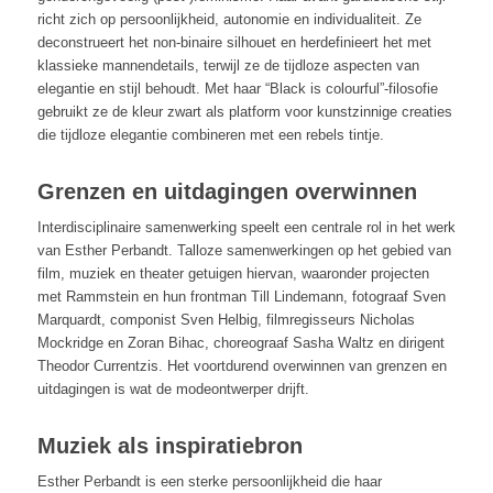
richt zich op persoonlijkheid, autonomie en individualiteit. Ze
deconstrueert het non-binaire silhouet en herdefinieert het met
klassieke mannendetails, terwijl ze de tijdloze aspecten van
elegantie en stijl behoudt. Met haar “Black is colourful”-filosofie
gebruikt ze de kleur zwart als platform voor kunstzinnige creaties
die tijdloze elegantie combineren met een rebels tintje.
Grenzen en uitdagingen overwinnen
Interdisciplinaire samenwerking speelt een centrale rol in het werk
van Esther Perbandt. Talloze samenwerkingen op het gebied van
film, muziek en theater getuigen hiervan, waaronder projecten
met Rammstein en hun frontman Till Lindemann, fotograaf Sven
Marquardt, componist Sven Helbig, filmregisseurs Nicholas
Mockridge en Zoran Bihac, choreograaf Sasha Waltz en dirigent
Theodor Currentzis. Het voortdurend overwinnen van grenzen en
uitdagingen is wat de modeontwerper drijft.
Muziek als inspiratiebron
Esther Perbandt is een sterke persoonlijkheid die haar