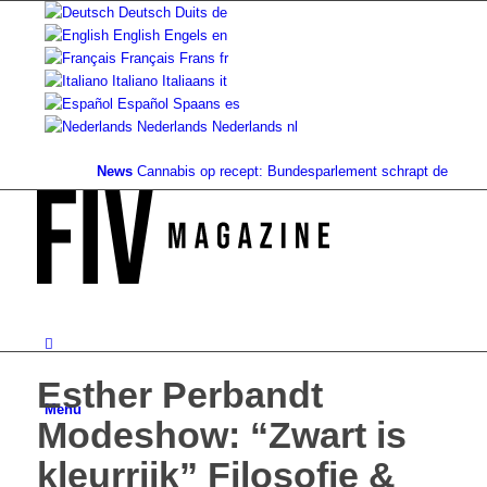
Deutsch
Duits
de
English
Engels
en
Français
Frans
fr
Italiano
Italiaans
it
Español
Spaans
es
Nederlands
Nederlands
nl
News
Cannabis op recept: Bundesparlement schrapt de dekking.
Esther Perbandt
Menu
Modeshow: “Zwart is
kleurrijk” Filosofie &