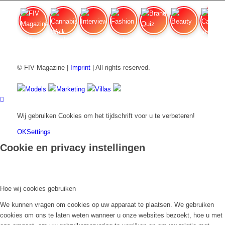
FIV Magazine
Cannabisverdampfer: Welk apparaat
Interview
Fashion
Brand Quiz
Beauty
Cannabisprijzen in
© FIV Magazine |
Imprint
| All rights reserved.
Models
Marketing
Villas
Wij gebruiken Cookies om het tijdschrift voor u te verbeteren!
OK
Settings
Cookie en privacy instellingen
Hoe wij cookies gebruiken
We kunnen vragen om cookies op uw apparaat te plaatsen. We gebruiken
cookies om ons te laten weten wanneer u onze websites bezoekt, hoe u met