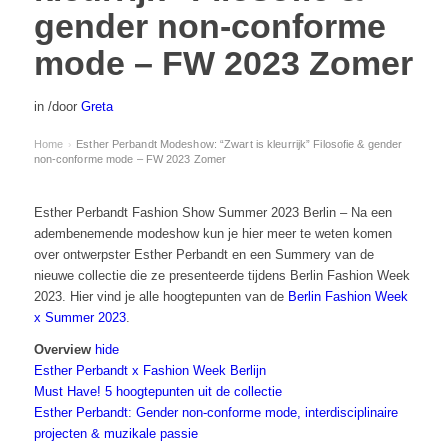
gender non-conforme
mode – FW 2023 Zomer
in
/
door
Greta
Home
Esther Perbandt Modeshow: “Zwart is kleurrijk” Filosofie & gender
›
non-conforme mode – FW 2023 Zomer
Esther Perbandt Fashion Show Summer 2023 Berlin – Na een
adembenemende modeshow kun je hier meer te weten komen
over ontwerpster Esther Perbandt en een Summery van de
nieuwe collectie die ze presenteerde tijdens Berlin Fashion Week
2023. Hier vind je alle hoogtepunten van de
Berlin Fashion Week
x Summer 2023
.
Overview
hide
Esther Perbandt x Fashion Week Berlijn
Must Have! 5 hoogtepunten uit de collectie
Esther Perbandt: Gender non-conforme mode, interdisciplinaire
projecten & muzikale passie