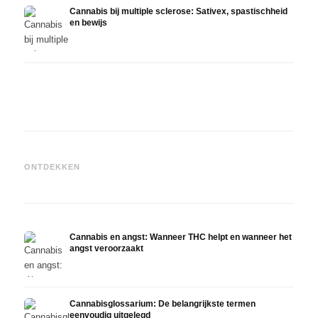
Cannabis bij multiple sclerose: Sativex, spastischheid
en bewijs
Cannabis en epilepsie: CBD,
Epidiolex en de huidige stand
Cannabisolie zelf maken:
CBD e
ONTDEKKEN
van de onderzoekingen
decarboxyleren en infusie
in de
Cannabis en angst: Wanneer THC helpt en wanneer het
angst veroorzaakt
Cannabisglossarium: De belangrijkste termen
eenvoudig uitgelegd