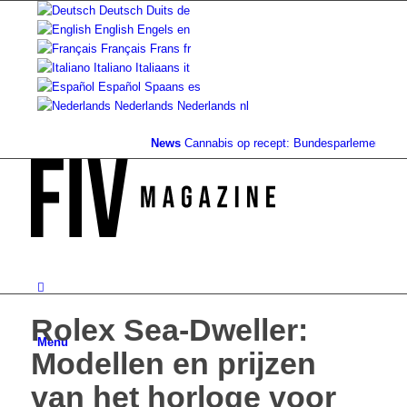
Deutsch
Duits
de
English
Engels
en
Français
Frans
fr
Italiano
Italiaans
it
Español
Spaans
es
Nederlands
Nederlands
nl
News
Cannabis op recept: Bundesparlement schrapt 
Rolex Sea-Dweller:
Menu
Modellen en prijzen
van het horloge voor