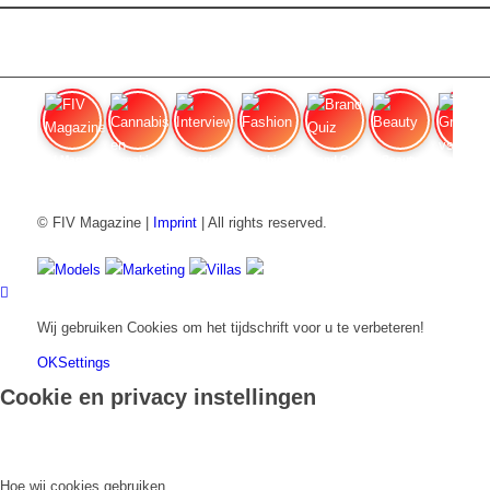
FIV Magazine
Cannabis en ADHD:
Interview
Fashion
Brand Quiz
Beauty
Grondwa
© FIV Magazine |
Imprint
| All rights reserved.
Models
Marketing
Villas
Wij gebruiken Cookies om het tijdschrift voor u te verbeteren!
OK
Settings
Cookie en privacy instellingen
Hoe wij cookies gebruiken