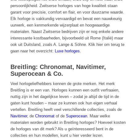
persoonlijkheid. Zwitserse horloges van hoge kwaliteit staan
garant voor precisie, comfort en flair, en voor duurzame waarde.
Elk horloge is vakkundig vervaardigd en bevat een nauwkeurig
uurwerk, een kenmerkende wijzerplaat en hoogwaardige
materialen. Naast Zwitserse bedrijven zijn er nog enkele andere
interessante kostbaarheden, bijvoorbeeld uit Rome (Italië) maar
ook uit Duitsland, zoals A. Lange & Söhne. Klik hier om terug te
gaan naar het overzicht:
Luxe horloges.
Breitling: Chronomat, Navitimer,
Superocean & Co.
Veel horlogeliefhebbers kennen de grote merken. Het merk
Breitling is er een van. Horloges kunnen een outfit verfraaien,
nuttig zijn in het dagelijkse leven – zodat je altijd de tijd in de
gaten kunt houden – maar ze kunnen ook hun eigen verhaal
vertellen. Breitling heeft veel verschillende collecties, zoals de
Navitimer
, de
Chronomat
of de
Superocean
. Maar welke
materialen worden gebruikt in Breitling horloges? Hoeveel kosten
de horloges van dit merk? Als u geïnteresseerd bent in de
collecties en hun modellen, kunt u hier verder lezen.