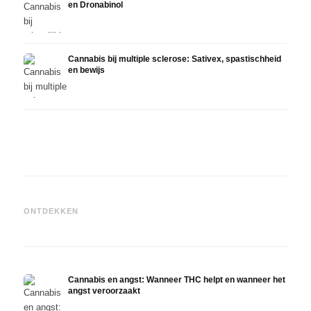
en Dronabinol
Cannabis bij multiple sclerose: Sativex, spastischheid
en bewijs
Cannabis en epilepsie: CBD,
Epidiolex en de huidige stand
Cannabisolie zelf maken:
CBD e
ONTDEKKEN
van de onderzoekingen
decarboxyleren en infusie
in de
Cannabis en angst: Wanneer THC helpt en wanneer het
angst veroorzaakt