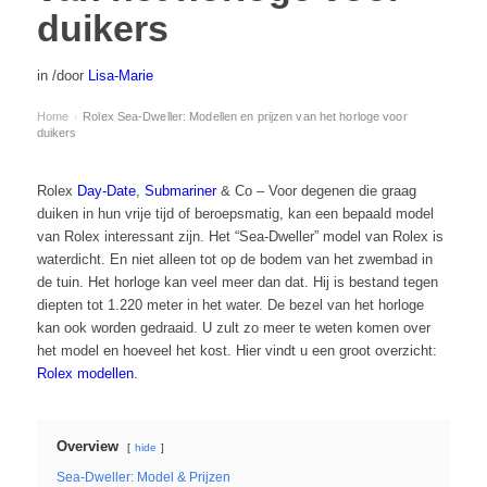
duikers
in
/
door
Lisa-Marie
Home
Rolex Sea-Dweller: Modellen en prijzen van het horloge voor
›
duikers
Rolex
Day-Date
,
Submariner
& Co – Voor degenen die graag
duiken in hun vrije tijd of beroepsmatig, kan een bepaald model
van Rolex interessant zijn. Het “Sea-Dweller” model van Rolex is
waterdicht. En niet alleen tot op de bodem van het zwembad in
de tuin. Het horloge kan veel meer dan dat. Hij is bestand tegen
diepten tot 1.220 meter in het water. De bezel van het horloge
kan ook worden gedraaid. U zult zo meer te weten komen over
het model en hoeveel het kost. Hier vindt u een groot overzicht:
Rolex modellen
.
Overview
hide
Sea-Dweller: Model & Prijzen