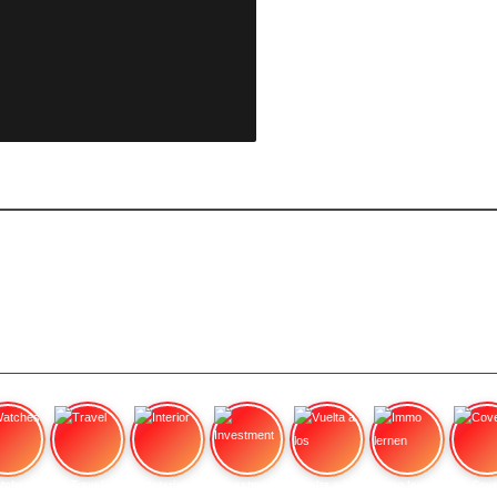
tches
Travel
Interior
Investment
Vuelta a los
Immo lernen
Cove