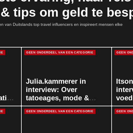
 & tips om geld te bes
een van Duitslands top travel influencers en inspireert mensen elke
IE
GEEN ONDERDEEL VAN EEN CATEGORIE
GEEN ON
Julia.kammerer in
Itson
interview: Over
inte
atie
tatoeages, mode &
voed
en
Coachella
Watc
IE
GEEN ONDERDEEL VAN EEN CATEGORIE
GEEN ON