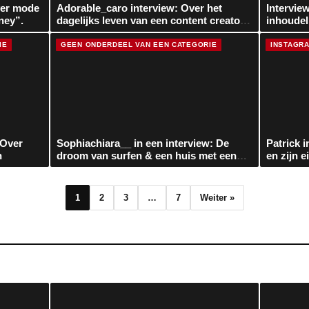
ver mode
Adorable_caro interview: Over het
Intervie
ney”.
dagelijks leven van een content creator
inhoudel
& Ninety-9
pianospe
IE
GEEN ONDERDEEL VAN EEN CATEGORIE
INSTAGR
 Over
Sophiachiara__ in een interview: De
Patrick 
n
droom van surfen & een huis met een
en zijn 
kleine ranch
1
2
3
…
7
Weiter »