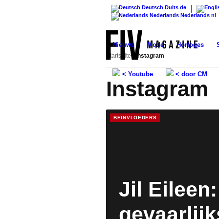
Deutsch
Duits
de
Nederlands
Nederlands
nl
Nieuws
Mode
Horloges
Startseite
›
Instagram
< Youtube
< door CM
Instagram
BEÏNVLOEDERS
Jil Eileen
gevaarlijk