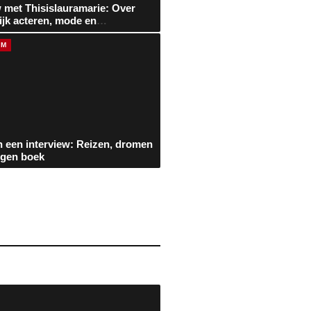
w met Thisislauramarie: Over
ijk acteren, mode en
len
AM
in een interview: Reizen, dromen
eigen boek