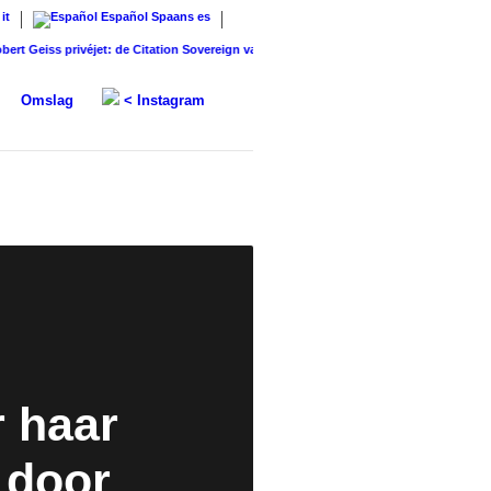
it
Español
Spaans
es
Geiss privéjet: de Citation Sovereign van...
ZenNews24: Het nieuwe nieuws- en politiek
Omslag
< Instagram
r haar
s door