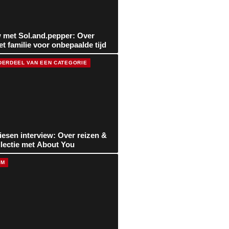
w met Sol.and.pepper: Over
et familie voor onbepaalde tijd
DERDEEL VAN EEN CATEGORIE
riesen interview: Over reizen &
llectie met About You
AM