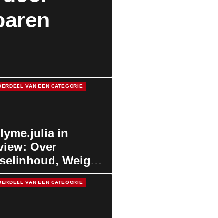
paren
DERDEEL VAN EEN CATEGORIE
lyme.julia in
rview: Over
selinhoud, Weight
hers & Plan B
DERDEEL VAN EEN CATEGORIE