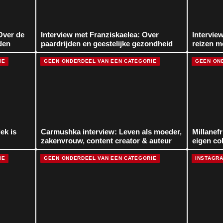
Over de
Interview met Franziskaelea: Over
Intervie
den
paardrijden en geestelijke gezondheid
reizen m
IE
GEEN ONDERDEEL VAN EEN CATEGORIE
GEEN ON
ek is
Carmushka interview: Leven als moeder,
Millanef
zakenvrouw, content creator & auteur
eigen co
IE
GEEN ONDERDEEL VAN EEN CATEGORIE
INSTAGR