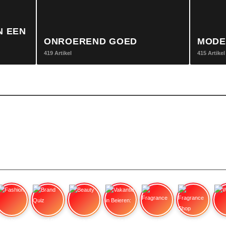
N EEN
ONROEREND GOED
MODE
419 Artikel
415 Artikel
Fashion
Brand Quiz
Beauty
Vakantie in Beieren:
Fragrance
Fragrance Shop
Wa