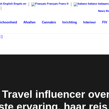
English
Engels
en
Français
Frans
fr
Italiano
Italiaans
News
Robert 
Schoonheid
Afvallen
Cannabis
Inrichting
Interieur
FIV
: Travel influencer ove
ste ervaring, haar rei