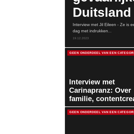
Duitsland
Interview met Jil Eileen - Ze is 
dag met indrukken...
19.12.2023
GEEN ONDERDEEL VAN EEN CATEGOR
Interview met
Carinapranz: Over
familie, contentcre
& het dagelijks lev
GEEN ONDERDEEL VAN EEN CATEGOR