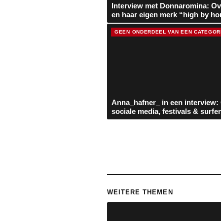
Interview met Donnaromina: O
en haar eigen merk “high by ho
GEEN ONDERDEEL VAN EEN CATEGOR
Anna_hafner_ in een interview:
sociale media, festivals & surfe
WEITERE THEMEN