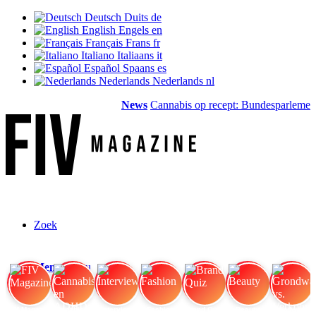
Deutsch
Duits
de
English
Engels
en
Français
Frans
fr
Italiano
Italiaans
it
Español
Spaans
es
Nederlands
Nederlands
nl
News
Cannabis op recept: Bundesparlement 
Zoek
Menu
Menu
FIV Magazine
Cannabis en ADHD:
Interview
Fashion
Brand Quiz
Beauty
Grondwaarde vs. Verkoopwaarde: