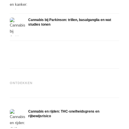
Cannabis bij Parkinson: trillen, basalganglia en wat
studies tonen
Cannabis en ADHD: dopamin,
Cannabis bij fibromyalgie:
Canna
zelfmedicatie en wat studies
pijn, slaap en het
chemo
ONTDEKKEN
tonen
endocannabinoïde systeem
Drona
Cannabis en rijden: THC-snelheidsgrens en
rijbewijsrisico