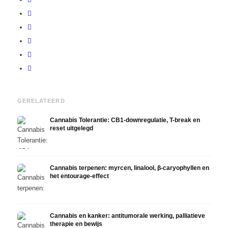
GERELATEERD
Cannabis Tolerantie: CB1-downregulatie, T-break en
reset uitgelegd
Cannabis terpenen: myrcen, linalool, β-caryophyllen en
het entourage-effect
Cannabis en kanker: antitumorale werking, palliatieve
therapie en bewijs