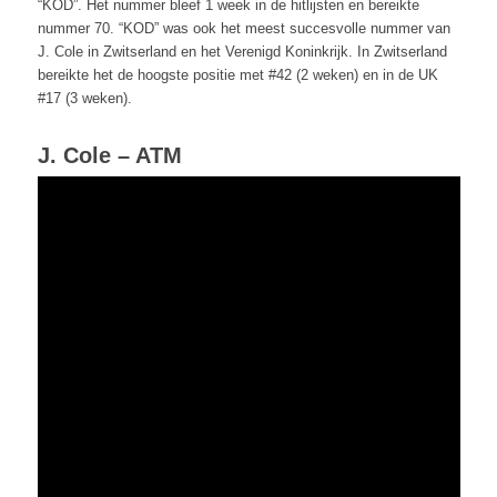
“KOD”. Het nummer bleef 1 week in de hitlijsten en bereikte
nummer 70. “KOD” was ook het meest succesvolle nummer van
J. Cole in Zwitserland en het Verenigd Koninkrijk. In Zwitserland
bereikte het de hoogste positie met #42 (2 weken) en in de UK
#17 (3 weken).
J. Cole – ATM