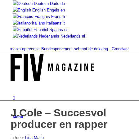
Deutsch
Duits
de
English
Engels
en
Français
Frans
fr
Italiano
Italiaans
it
Español
Spaans
es
Nederlands
Nederlands
nl
nnabis op recept: Bundesparlement schrapt de dekking...
Grondwaarde vs. Ver
J.Cole – Succesvol
Menu
producer en rapper
in
/
door
Lisa-Marie