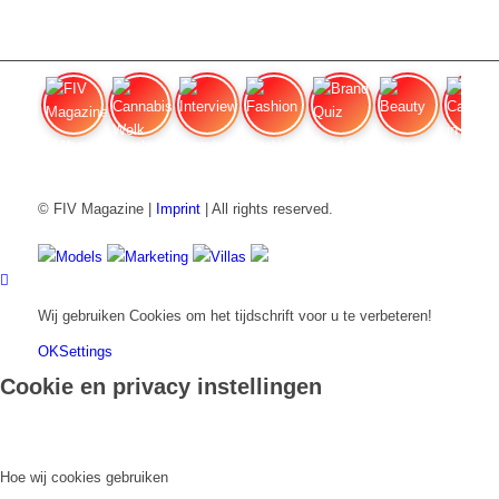
FIV Magazine
Cannabisverdampfer: Welk apparaat
Interview
Fashion
Brand Quiz
Beauty
Cannabisprijzen in
© FIV Magazine |
Imprint
| All rights reserved.
Models
Marketing
Villas
Wij gebruiken Cookies om het tijdschrift voor u te verbeteren!
OK
Settings
Cookie en privacy instellingen
Hoe wij cookies gebruiken