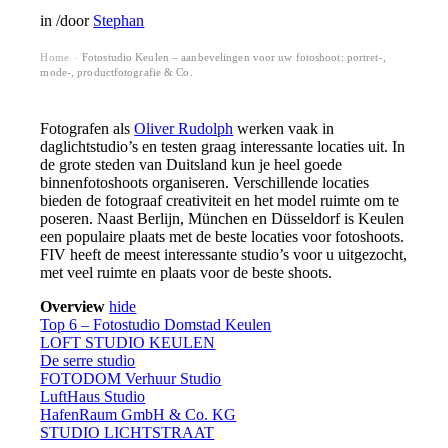
in
/
door
Stephan
Home
Fotostudio Keulen – aanbevelingen voor uw fotoshoot: portret-,
›
mode-, productfotografie & Co.
Fotografen als
Oliver Rudolph
werken vaak in
daglichtstudio’s en testen graag interessante locaties uit. In
de grote steden van Duitsland kun je heel goede
binnenfotoshoots organiseren. Verschillende locaties
bieden de fotograaf creativiteit en het model ruimte om te
poseren. Naast Berlijn, München en Düsseldorf is Keulen
een populaire plaats met de beste locaties voor fotoshoots.
FIV heeft de meest interessante studio’s voor u uitgezocht,
met veel ruimte en plaats voor de beste shoots.
Overview
hide
Top 6 – Fotostudio Domstad Keulen
LOFT STUDIO KEULEN
De serre studio
FOTODOM Verhuur Studio
LuftHaus Studio
HafenRaum GmbH & Co. KG
STUDIO LICHTSTRAAT