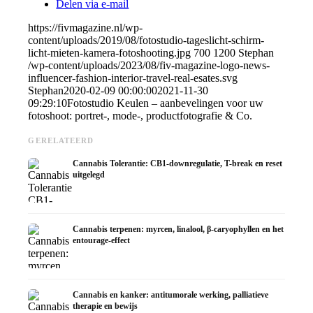
Delen via e-mail
https://fivmagazine.nl/wp-
content/uploads/2019/08/fotostudio-tageslicht-schirm-
licht-mieten-kamera-fotoshooting.jpg
700
1200
Stephan
/wp-content/uploads/2023/08/fiv-magazine-logo-news-
influencer-fashion-interior-travel-real-esates.svg
Stephan
2020-02-09 00:00:00
2021-11-30
09:29:10
Fotostudio Keulen – aanbevelingen voor uw
fotoshoot: portret-, mode-, productfotografie & Co.
GERELATEERD
Cannabis Tolerantie: CB1-downregulatie, T-break en reset
uitgelegd
Cannabis terpenen: myrcen, linalool, β-caryophyllen en het
entourage-effect
Cannabis en kanker: antitumorale werking, palliatieve
therapie en bewijs