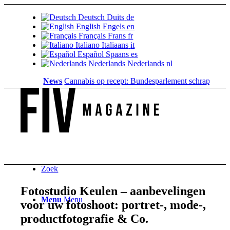
Deutsch
Duits
de
English
Engels
en
Français
Frans
fr
Italiano
Italiaans
it
Español
Spaans
es
Nederlands
Nederlands
nl
News
Cannabis op recept: Bundesparlement schrapt de dekki
Zoek
Fotostudio Keulen – aanbevelingen
Menu
Menu
voor uw fotoshoot: portret-, mode-,
productfotografie & Co.