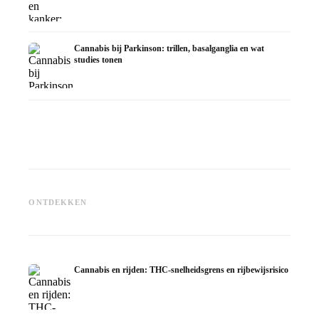
Cannabis bij Parkinson: trillen, basalganglia en wat
studies tonen
Cannabis en ADHD: dopamin,
Cannabis bij fibromyalgie:
Cannabi
zelfmedicatie en wat studies
pijn, slaap en het
chemoth
ONTDEKKEN
tonen
endocannabinoïde systeem
Dronab
Cannabis en rijden: THC-snelheidsgrens en rijbewijsrisico