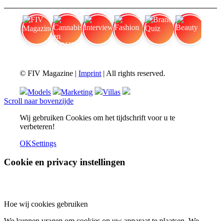
FIV Magazine
Cannabis en ADHD:
Interview
Fashion
Brand Quiz
Beauty
© FIV Magazine |
Imprint
| All rights reserved.
Models
Marketing
Villas
Scroll naar bovenzijde
Wij gebruiken Cookies om het tijdschrift voor u te
verbeteren!
OK
Settings
Cookie en privacy instellingen
Hoe wij cookies gebruiken
We kunnen vragen om cookies op uw apparaat te plaatsen. We