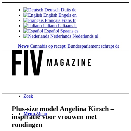
Deutsch
Duits
de
English
Engels
en
Français
Frans
fr
Italiano
Italiaans
it
Español
Spaans
es
Nederlands
Nederlands
nl
News
Cannabis op recept: Bundesparlement schrapt de dekking...
Zoek
Plus-size model Angelina Kirsch –
Menu
Menu
inspiratie voor vrouwen met
rondingen