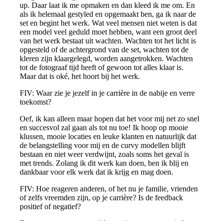
up. Daar laat ik me opmaken en dan kleed ik me om. En
als ik helemaal gestyled en opgemaakt ben, ga ik naar de
set en begint het werk. Wat veel mensen niet weten is dat
een model veel geduld moet hebben, want een groot deel
van het werk bestaat uit wachten. Wachten tot het licht is
opgesteld of de achtergrond van de set, wachten tot de
kleren zijn klaargelegd, worden aangetrokken. Wachten
tot de fotograaf tijd heeft of gewoon tot alles klaar is.
Maar dat is oké, het hoort bij het werk.
FIV: Waar zie je jezelf in je carrière in de nabije en verre
toekomst?
Oef, ik kan alleen maar hopen dat het voor mij net zo snel
en succesvol zal gaan als tot nu toe! Ik hoop op mooie
klussen, mooie locaties en leuke klanten en natuurlijk dat
de belangstelling voor mij en de curvy modellen blijft
bestaan en niet weer verdwijnt, zoals soms het geval is
met trends. Zolang ik dit werk kan doen, ben ik blij en
dankbaar voor elk werk dat ik krijg en mag doen.
FIV: Hoe reageren anderen, of het nu je familie, vrienden
of zelfs vreemden zijn, op je carrière? Is de feedback
positief of negatief?