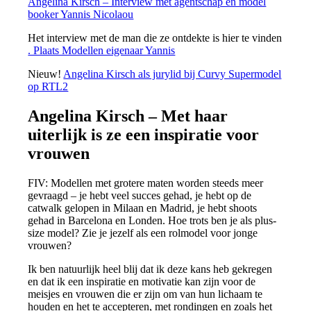
Angelina Kirsch – Interview met agentschap en model
booker Yannis Nicolaou
Het interview met de man die ze ontdekte is hier te vinden
. Plaats Modellen eigenaar Yannis
Nieuw!
Angelina Kirsch als jurylid bij Curvy Supermodel
op RTL2
Angelina Kirsch – Met haar
uiterlijk is ze een inspiratie voor
vrouwen
FIV: Modellen met grotere maten worden steeds meer
gevraagd – je hebt veel succes gehad, je hebt op de
catwalk gelopen in Milaan en Madrid, je hebt shoots
gehad in Barcelona en Londen. Hoe trots ben je als plus-
size model? Zie je jezelf als een rolmodel voor jonge
vrouwen?
Ik ben natuurlijk heel blij dat ik deze kans heb gekregen
en dat ik een inspiratie en motivatie kan zijn voor de
meisjes en vrouwen die er zijn om van hun lichaam te
houden en het te accepteren, met rondingen en zoals het