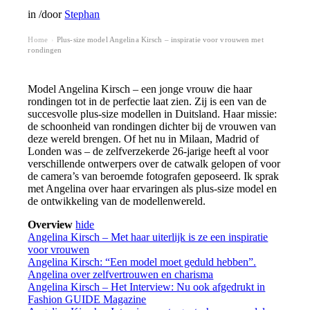
in
/
door
Stephan
Home
Plus-size model Angelina Kirsch – inspiratie voor vrouwen met
›
rondingen
Model Angelina Kirsch – een jonge vrouw die haar
rondingen tot in de perfectie laat zien. Zij is een van de
succesvolle plus-size modellen in Duitsland. Haar missie:
de schoonheid van rondingen dichter bij de vrouwen van
deze wereld brengen. Of het nu in Milaan, Madrid of
Londen was – de zelfverzekerde 26-jarige heeft al voor
verschillende ontwerpers over de catwalk gelopen of voor
de camera’s van beroemde fotografen geposeerd. Ik sprak
met Angelina over haar ervaringen als plus-size model en
de ontwikkeling van de modellenwereld.
Overview
hide
Angelina Kirsch – Met haar uiterlijk is ze een inspiratie
voor vrouwen
Angelina Kirsch: “Een model moet geduld hebben”.
Angelina over zelfvertrouwen en charisma
Angelina Kirsch – Het Interview: Nu ook afgedrukt in
Fashion GUIDE Magazine