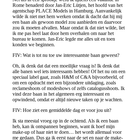
Rome benaderd door Jan-Eric Lütjen, het hoofd van het
agentschap PLACE Models in Hamburg. Aanvankelijk
wilde ik niet met hem werken omdat ik dacht dat hij mij
een baan als gewoon model zou aanbieden en daarvoor
zou ik moeten afvallen. Maar omdat ik dat niet wilde, liet
ik me pas heel laat door hem overhalen om naar het
bureau te komen. Jan-Eric legde me alles uit en toen
konden we beginnen.
FIV: Wat is tot nu toe uw interessantste baan geweest?
Oh, ik denk dat dat een moeilijke vraag is! Ik denk dat
alle banen wel iets interessants hebben! Of het nu om een
speciaal label gaat, zoals H&M of C&A bijvoorbeeld, of
om een opdracht met een bijzondere uitdaging, zoals
reclameshoots of modeshows of zelfs catalogusshoots. Ik
vind deze baan in het algemeen erg interessant en
opwindend, omdat er altijd nieuwe taken op je wachten.
FIV: Hoe ziet een gemiddelde dag er voor jou uit?
Ik sta meestal vroeg op in de ochtend. Als ik een baan
heb, kan ik ontspannen beginnen, want ik hoef mijn
make-up of haar niet te doen… het wordt allemaal voor
me gedaan. Dus ga ik eerst naar de set en naar de make-