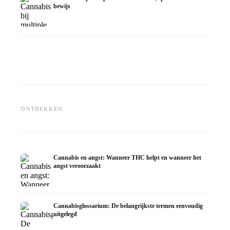
bewijs
Cannabis en epilepsie: CBD,
Epidiolex en de huidige stand
Cannabisolie zelf maken:
CBD en 
ONTDEKKEN
van de onderzoekingen
decarboxyleren en infusie
in de d
Cannabis en angst: Wanneer THC helpt en wanneer het
angst veroorzaakt
Cannabisglossarium: De belangrijkste termen eenvoudig
uitgelegd