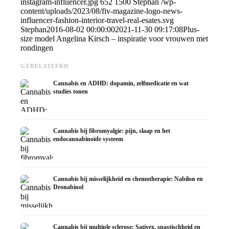
instagram-influencer.jpg
652
1500
Stephan
/wp-
content/uploads/2023/08/fiv-magazine-logo-news-
influencer-fashion-interior-travel-real-esates.svg
Stephan
2016-08-02 00:00:00
2021-11-30 09:17:08
Plus-
size model Angelina Kirsch – inspiratie voor vrouwen met
rondingen
GERELATEERD
Cannabis en ADHD: dopamin, zelfmedicatie en wat
studies tonen
Cannabis bij fibromyalgie: pijn, slaap en het
endocannabinoïde systeem
Cannabis bij misselijkheid en chemotherapie: Nabilon en
Dronabinol
Cannabis bij multiple sclerose: Sativex, spastischheid en