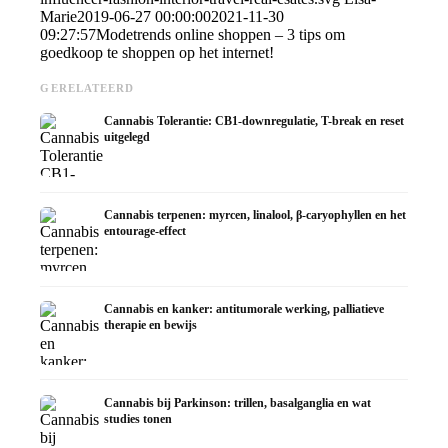
Marie
2019-06-27 00:00:00
2021-11-30
09:27:57
Modetrends online shoppen – 3 tips om
goedkoop te shoppen op het internet!
GERELATEERD
Cannabis Tolerantie: CB1-downregulatie, T-break en reset
uitgelegd
Cannabis terpenen: myrcen, linalool, β-caryophyllen en het
entourage-effect
Cannabis en kanker: antitumorale werking, palliatieve
therapie en bewijs
Cannabis bij Parkinson: trillen, basalganglia en wat
studies tonen