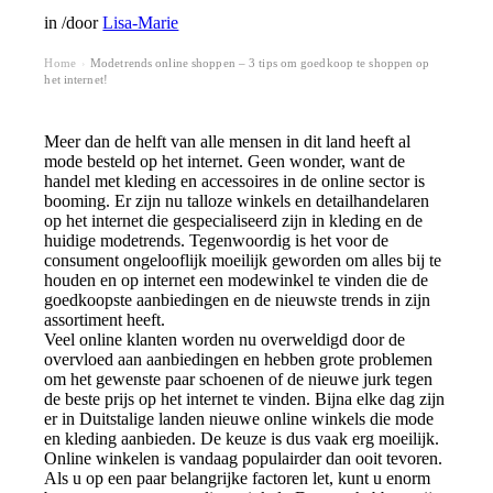
in
/
door
Lisa-Marie
Home
Modetrends online shoppen – 3 tips om goedkoop te shoppen op
›
het internet!
Meer dan de helft van alle mensen in dit land heeft al
mode besteld op het internet. Geen wonder, want de
handel met kleding en accessoires in de online sector is
booming. Er zijn nu talloze winkels en detailhandelaren
op het internet die gespecialiseerd zijn in kleding en de
huidige modetrends. Tegenwoordig is het voor de
consument ongelooflijk moeilijk geworden om alles bij te
houden en op internet een modewinkel te vinden die de
goedkoopste aanbiedingen en de nieuwste trends in zijn
assortiment heeft.
Veel online klanten worden nu overweldigd door de
overvloed aan aanbiedingen en hebben grote problemen
om het gewenste paar schoenen of de nieuwe jurk tegen
de beste prijs op het internet te vinden. Bijna elke dag zijn
er in Duitstalige landen nieuwe online winkels die mode
en kleding aanbieden. De keuze is dus vaak erg moeilijk.
Online winkelen is vandaag populairder dan ooit tevoren.
Als u op een paar belangrijke factoren let, kunt u enorm