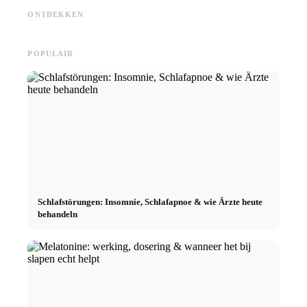
verkoop door doelgericht
Studium: Was Recruiter
vergoed
ONTDEKKEN
online marketing
wirklich suchen
naar de
POPULAIR
Schlafstörungen: Insomnie, Schlafapnoe & wie Ärzte heute
behandeln