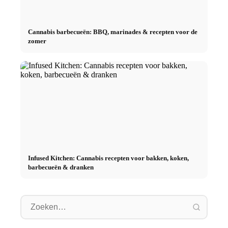
Cannabis barbecueën: BBQ, marinades & recepten voor de
zomer
Infused Kitchen: Cannabis recepten voor bakken, koken,
barbecueën & dranken
Social Media
Praktij
reclamecampagnes: Meer
Karrierestart nach dem
topbedr