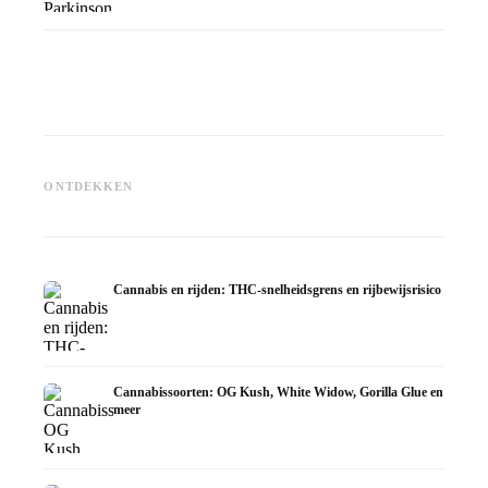
Cannabis en ADHD: dopamin,
Cannabis bij fibromyalgie:
Cannabi
zelfmedicatie en wat studies
pijn, slaap en het
chemoth
ONTDEKKEN
tonen
endocannabinoïde systeem
Dronab
Cannabis en rijden: THC-snelheidsgrens en rijbewijsrisico
Cannabissoorten: OG Kush, White Widow, Gorilla Glue en
meer