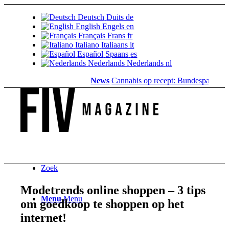
Deutsch
Duits
de
English
Engels
en
Français
Frans
fr
Italiano
Italiaans
it
Español
Spaans
es
Nederlands
Nederlands
nl
News
Cannabis op recept: Bundesparlement sc
Zoek
Modetrends online shoppen – 3 tips
Menu
Menu
om goedkoop te shoppen op het
internet!