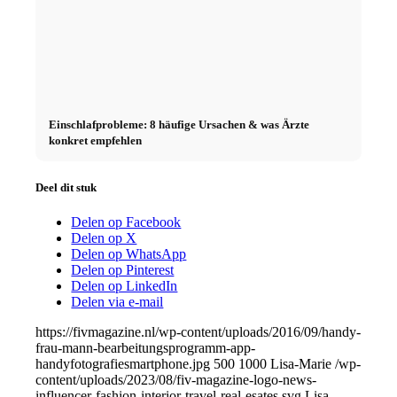
Einschlafprobleme: 8 häufige Ursachen & was Ärzte
konkret empfehlen
Deel dit stuk
Delen op Facebook
Delen op X
Delen op WhatsApp
Delen op Pinterest
Delen op LinkedIn
Delen via e-mail
https://fivmagazine.nl/wp-content/uploads/2016/09/handy-
frau-mann-bearbeitungsprogramm-app-
handyfotografiesmartphone.jpg
500
1000
Lisa-Marie
/wp-
content/uploads/2023/08/fiv-magazine-logo-news-
influencer-fashion-interior-travel-real-esates.svg
Lisa-