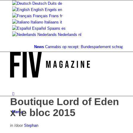
Deutsch
Duits
de
English
Engels
en
Français
Frans
fr
Italiano
Italiaans
it
Español
Spaans
es
Nederlands
Nederlands
nl
News
Cannabis op recept: Bundesparlement schrapt de dekk
Boutique Lord of Eden
x le bloc 2015
Menu
in
/
door
Stephan