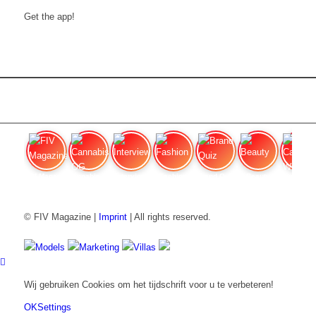
Get the app!
FIV Magazine
Cannabissoorten: OG Kush,
Interview
Fashion
Brand Quiz
Beauty
Cannabi
© FIV Magazine |
Imprint
| All rights reserved.
Models
Marketing
Villas
Wij gebruiken Cookies om het tijdschrift voor u te verbeteren!
OK
Settings