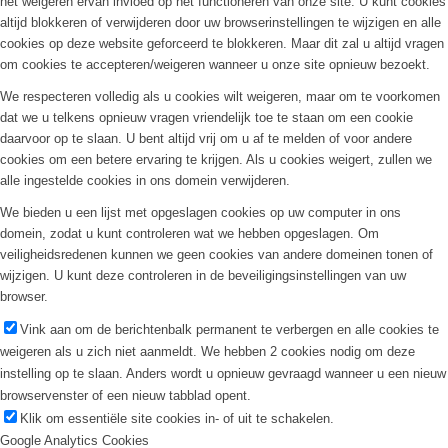
het weigeren ervan invloed op het functioneren van onze site. U kunt cookies
altijd blokkeren of verwijderen door uw browserinstellingen te wijzigen en alle
cookies op deze website geforceerd te blokkeren. Maar dit zal u altijd vragen
om cookies te accepteren/weigeren wanneer u onze site opnieuw bezoekt.
We respecteren volledig als u cookies wilt weigeren, maar om te voorkomen
dat we u telkens opnieuw vragen vriendelijk toe te staan om een cookie
daarvoor op te slaan. U bent altijd vrij om u af te melden of voor andere
cookies om een betere ervaring te krijgen. Als u cookies weigert, zullen we
alle ingestelde cookies in ons domein verwijderen.
We bieden u een lijst met opgeslagen cookies op uw computer in ons
domein, zodat u kunt controleren wat we hebben opgeslagen. Om
veiligheidsredenen kunnen we geen cookies van andere domeinen tonen of
wijzigen. U kunt deze controleren in de beveiligingsinstellingen van uw
browser.
Vink aan om de berichtenbalk permanent te verbergen en alle cookies te
weigeren als u zich niet aanmeldt. We hebben 2 cookies nodig om deze
instelling op te slaan. Anders wordt u opnieuw gevraagd wanneer u een nieuw
browservenster of een nieuw tabblad opent.
Klik om essentiële site cookies in- of uit te schakelen.
Google Analytics Cookies