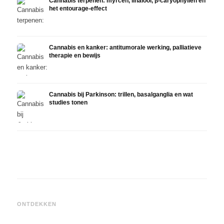
Cannabis terpenen: myrcen, linalool, β-caryophyllen en
het entourage-effect
Cannabis en kanker: antitumorale werking, palliatieve
therapie en bewijs
Cannabis bij Parkinson: trillen, basalganglia en wat
studies tonen
Cannabis en ADHD: dopamin,
Cannabis bij fibromyalgie:
Canna
zelfmedicatie en wat studies
pijn, slaap en het
chemo
ONTDEKKEN
tonen
endocannabinoïde systeem
Drona