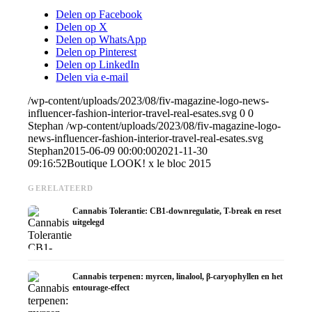
Delen op Facebook
Delen op X
Delen op WhatsApp
Delen op Pinterest
Delen op LinkedIn
Delen via e-mail
/wp-content/uploads/2023/08/fiv-magazine-logo-news-
influencer-fashion-interior-travel-real-esates.svg
0
0
Stephan
/wp-content/uploads/2023/08/fiv-magazine-logo-
news-influencer-fashion-interior-travel-real-esates.svg
Stephan
2015-06-09 00:00:00
2021-11-30
09:16:52
Boutique LOOK! x le bloc 2015
GERELATEERD
Cannabis Tolerantie: CB1-downregulatie, T-break en reset
uitgelegd
Cannabis terpenen: myrcen, linalool, β-caryophyllen en het
entourage-effect