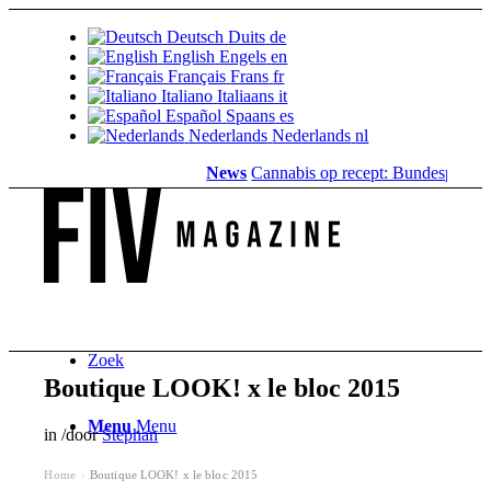
Deutsch
Duits
de
English
Engels
en
Français
Frans
fr
Italiano
Italiaans
it
Español
Spaans
es
Nederlands
Nederlands
nl
News
Cannabis op recept: Bundesparlement
Zoek
Boutique LOOK! x le bloc 2015
Menu
Menu
in
/
door
Stephan
Home
Boutique LOOK! x le bloc 2015
›