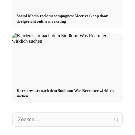
Social Media reclamecampagnes: Meer verkoop door
doelgericht online marketing
Karrierestart nach dem Studium: Was Recruiter wirklich
suchen
Praktijksemester bij
topbedrijven: kansen,
Studie financieren 2026:
Stresso