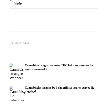
Cannabis en epilepsie: CBD,
Epidiolex en de huidige stand
Cannabisolie zelf maken:
CBD en 
ONTDEKKEN
van de onderzoekingen
decarboxyleren en infusie
in de d
Cannabis en angst: Wanneer THC helpt en wanneer het
angst veroorzaakt
Cannabisglossarium: De belangrijkste termen eenvoudig
uitgelegd