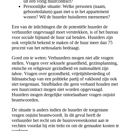
uit een vorig huurcontract?
Persoonlijke situatie: Welke personen (naam,
geboortedatum) gaan met u in het appartement
wonen? Wil de huurder huisdieren meenemen?
Een van de inlichtingen die de potentiële huurder de
verhuurder ongevraagd moet verstrekken, is of het bureau
voor sociale bijstand de huur zal betalen. Huurders zijn
ook verplicht bekend te maken of de huur meer dan 75
procent van het nettosalaris bedraagt.
Goed om te weten: Verhuurders mogen niet alle vragen
stellen. Vragen over seksuele geaardheid, gezinsplanning,
etnische en religieuze gezindheid en nationaliteit zijn
taboe. Vragen over gezondheid, vrijetijdsbesteding of
lidmaatschap van een politieke partij of vakbond zijn ook
niet toegestaan. Strafbladen die geen verband houden met
een huurcontract mogen niet worden opgevraagd.
Huurders mogen dergelijke ontoelaatbare vragen onjuist
beantwoorden.
De situatie is anders indien de huurder de toegestane
vragen onjuist beantwoordt. In dit geval heeft de
verhuurder het recht om de huurovereenkomst aan te
vechten voordat hij erin trekt en om de gemaakte kosten te
vorderen.