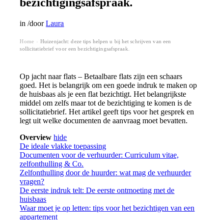
bezichtigingsafspraak.
in
/
door
Laura
Home
Huizenjacht: deze tips helpen u bij het schrijven van een
›
sollicitatiebrief voor een bezichtigingsafspraak.
Op jacht naar flats – Betaalbare flats zijn een schaars
goed. Het is belangrijk om een goede indruk te maken op
de huisbaas als je een flat bezichtigt. Het belangrijkste
middel om zelfs maar tot de bezichtiging te komen is de
sollicitatiebrief. Het artikel geeft tips voor het gesprek en
legt uit welke documenten de aanvraag moet bevatten.
Overview
hide
De ideale vlakke toepassing
Documenten voor de verhuurder: Curriculum vitae,
zelfonthulling & Co.
Zelfonthulling door de huurder: wat mag de verhuurder
vragen?
De eerste indruk telt: De eerste ontmoeting met de
huisbaas
Waar moet je op letten: tips voor het bezichtigen van een
appartement