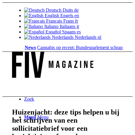
Deutsch
Duits
de
English
Engels
en
Français
Frans
fr
Italiano
Italiaans
it
Español
Spaans
es
Nederlands
Nederlands
nl
News
Cannabis op recept: Bundesparlement schrapt de dekkin
Zoek
Huizenjacht: deze tips helpen u bij
Menu
Menu
het schrijven van een
sollicitatiebrief voor een