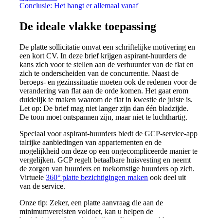
Conclusie: Het hangt er allemaal vanaf
De ideale vlakke toepassing
De platte sollicitatie omvat een schriftelijke motivering en
een kort CV. In deze brief krijgen aspirant-huurders de
kans zich voor te stellen aan de verhuurder van de flat en
zich te onderscheiden van de concurrentie. Naast de
beroeps- en gezinssituatie moeten ook de redenen voor de
verandering van flat aan de orde komen. Het gaat erom
duidelijk te maken waarom de flat in kwestie de juiste is.
Let op: De brief mag niet langer zijn dan één bladzijde.
De toon moet ontspannen zijn, maar niet te luchthartig.
Speciaal voor aspirant-huurders biedt de GCP-service-app
talrijke aanbiedingen van appartementen en de
mogelijkheid om deze op een ongecompliceerde manier te
vergelijken. GCP regelt betaalbare huisvesting en neemt
de zorgen van huurders en toekomstige huurders op zich.
Virtuele
360° platte bezichtigingen maken
ook deel uit
van de service.
Onze tip: Zeker, een platte aanvraag die aan de
minimumvereisten voldoet, kan u helpen de