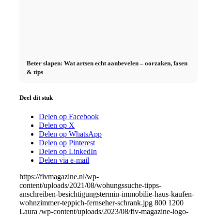
Beter slapen: Wat artsen echt aanbevelen – oorzaken, fasen
& tips
Deel dit stuk
Delen op Facebook
Delen op X
Delen op WhatsApp
Delen op Pinterest
Delen op LinkedIn
Delen via e-mail
https://fivmagazine.nl/wp-
content/uploads/2021/08/wohungssuche-tipps-
anschreiben-besichtigungstermin-immobilie-haus-kaufen-
wohnzimmer-teppich-fernseher-schrank.jpg
800
1200
Laura
/wp-content/uploads/2023/08/fiv-magazine-logo-