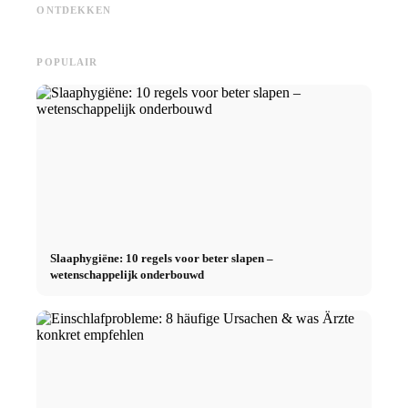
vergoeding en de directe weg
Duitslandstipendium, BAföG en
voorko
ONTDEKKEN
naar de carrière
slimme spaartips
werk, in
POPULAIR
Slaaphygiëne: 10 regels voor beter slapen –
wetenschappelijk onderbouwd