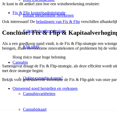
Je kunt in dit artikel zien hoe een winstberekening eruitziet:
Fix & Flip kostprijsadministratie
Basaal metabolisme berekenen
Ook interessant! De
belastingen van Fix & Flip
verschillen afhankeli
Caloriebehoefte calculator
Conclusie! Fix & Flip & Kapitaalverhogin
Als u een goedkoop pand vindt, is de Fix & Flip-strategie een winstg
Klik tabel
brengen, zoals onvoorziene renovatiekosten of problemen bij de verk
Hoog risico maar hoge beloning
Cannabis
Samengevat draagt de Fix & Flip-strategie, als deze efficiënt wordt ui
met deze strategie begint.
Online cannabis kopen?
Bekijk voor gedetailleerde informatie de Fix & Flip-gids van onze par
Onroerend goed herstellen en verkopen
Cannabisvariëteiten
Cannabiskaart