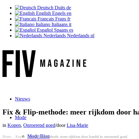
Deutsch
Duits
de
English
Engels
en
Français
Frans
fr
Italiano
Italiaans
it
Español
Spaans
es
Nederlands
Nederlands
nl
Nieuws
Fix & Flip-methode: meer rijkdom door h
Mode
in
Kopen
,
Onroerend goed
/
door
Lisa-Marie
Mode Blog
Home
Kopen
Fix & Flip-methode: meer rijkdom door handel in onroerend goed
›
›