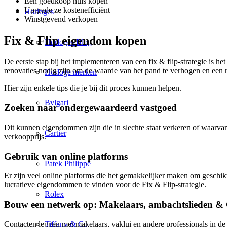
Een goedkoop huis kopen
Upgrade ze kostenefficiënt
Horloges
Winstgevend verkopen
Fix & Flip eigendom kopen
Horloges Blog
De eerste stap bij het implementeren van een fix & flip-strategie is 
renovaties nodig zijn om de waarde van het pand te verhogen en een r
Horloge merken
Hier zijn enkele tips die je bij dit proces kunnen helpen.
Bvlgari
Zoeken naar ondergewaardeerd vastgoed
Dit kunnen eigendommen zijn die in slechte staat verkeren of waarva
Cartier
verkoopprijs.
Gebruik van online platforms
Patek Philippe
Er zijn veel online platforms die het gemakkelijker maken om geschik
lucratieve eigendommen te vinden voor de Fix & Flip-strategie.
Rolex
Bouw een netwerk op: Makelaars, ambachtslieden &
Contacten leggen met makelaars, vaklui en andere professionals in de
Tiffany & Co