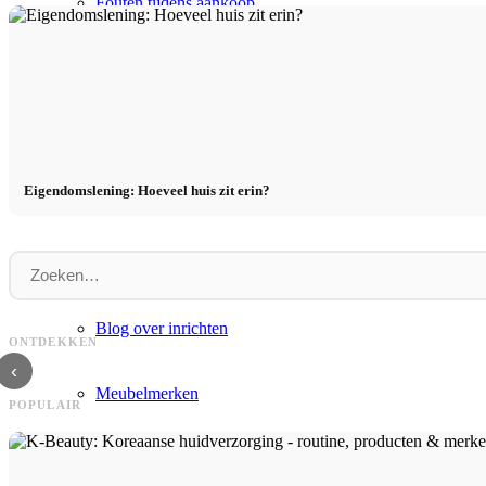
Fouten tijdens aankoop
Vastgoed leren
Makelaar Duitsland
Eigendomslening: Hoeveel huis zit erin?
Makelaar VS
Interieur
Voor wie is een woning de moeite waard als
Vastgoed als investering: financië
Blog over inrichten
investering? Vereisten voor
passief inkomen & pensioen veilig
ONTDEKKEN
vermogensopbouw
Gids
‹
Meubelmerken
POPULAIR
Woonkamer