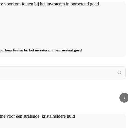
voorkom fouten bij het investeren in onroerend goed
Moderne woonkamer inrichten: Ideeën,
 onderverhuren legaal?
inspiratie en tips voor decoratie, meubels &
Slaapk
en hoe te beginnen
co.
en gez
›