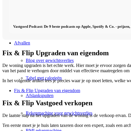
Fitness
Voeding
Vastgoed Podcast: De 9 beste podcasts op Apple, Spotify & Co. - prijzen,
Afvallen
Fix & Flip Upgraden van eigendom
Blog over gewichtsverlies
De woning upgraden is het echte werk. Hier moet je ervoor zorgen dat 
van het pand te verhogen door middel van effectieve maatregelen om
Tabel met calorieën
In het volgende artikel lees je precies waar je op moet letten, welk
Fix & Flip Upgraden van eigendom
Afslankspuiten
Fix & Flip Vastgoed verkopen
Rekenmachine voor gewichtsverlies
De laatste stap na het upgraden van de woning is de verkoop ervan. Deze
Ten eerste moet je je huis laten taxeren door een expert, zoals een ar
BMI rekenmachine