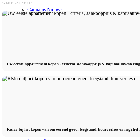
GERELATEERD
Cannabis Nieuws
Legalisering cannabis
Inrichting
Uw eerste appartement kopen - criteria, aankoopprijs & kapitaalinvestering
Vastgoed blog
Type eigendom
Je eerste appartement kopen
Incidentele aankoopkosten
Risico bij het kopen van onroerend goed: leegstand, huurverlies en negatief