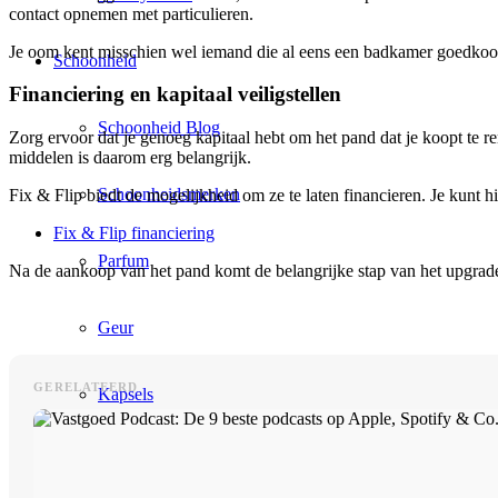
contact opnemen met particulieren.
Je oom kent misschien wel iemand die al eens een badkamer goedkoo
Schoonheid
Financiering en kapitaal veiligstellen
Schoonheid Blog
Zorg ervoor dat je genoeg kapitaal hebt om het pand dat je koopt te 
middelen is daarom erg belangrijk.
Schoonheidsmerken
Fix & Flip biedt de mogelijkheid om ze te laten financieren. Je kunt hi
Fix & Flip financiering
Parfum
Na de aankoop van het pand komt de belangrijke stap van het upgrad
Geur
GERELATEERD
Kapsels
Make Up