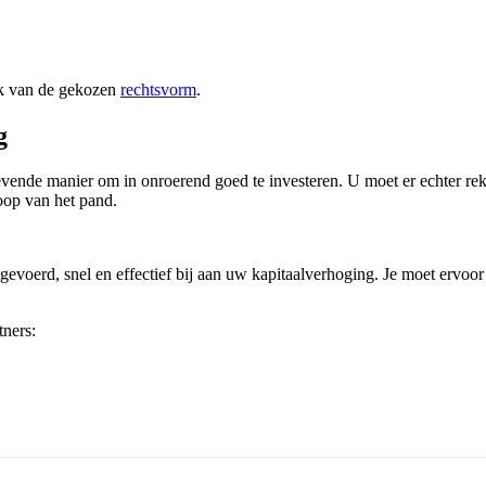
jk van de gekozen
rechtsvorm
.
g
evende manier om in onroerend goed te investeren. U moet er echter rek
oop van het pand.
tgevoerd, snel en effectief bij aan uw kapitaalverhoging. Je moet ervoor 
tners: