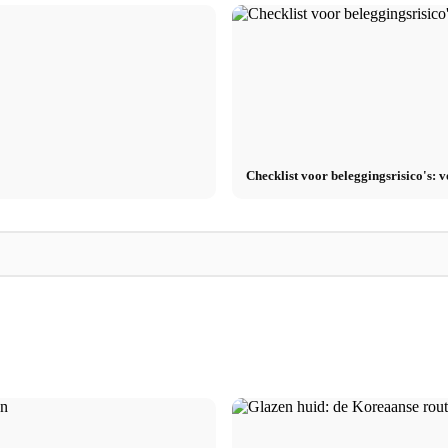
Checklist voor beleggingsrisico's: 
le vrijheid,
Heeft woningbescherming zin? Voordelen,
stellen -
kosten, wettelijke bescherming van eigendom
Airbnb lanceren: Is
- Eenvoudig uitgelegd!
Voordelen, risico's 