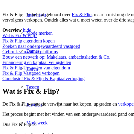
Fix & Flip – U hebt al gehoord over
Fix & Flip
, maar u mist nog de 
Interviews
vervolgens verkopen. Ontdek alles wat u moet weten over de drie stap
Overview
hide
Mode merken
Wat is Fix & Flip?
Fix & Flip eigendom kopen
Zoeken naar ondergewaardeerd vastgoed
Dames
Gebruik van online platforms
Bouw een netwerk op: Makelaars, ambachtslieden & Co.
Financiering en kapitaal veiligstellen
Fix & Flip Upgraden van eigendom
Heren
Fix & Flip Vastgoed verkopen
Conclusie! Fix & Flip & Kapitaalverhoging
Tassen
Wat is Fix & Flip?
De Fix & Flip-strategie verwijst naar het kopen, upgraden en
verkope
Juwelen
Het proces begint met het vinden van een ondergewaardeerd pand om t
Modeweek
Dus Fix & Flip is: