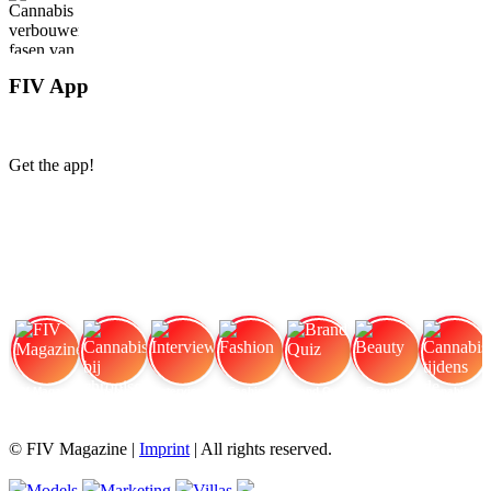
FIV App
Get the app!
FIV Magazine
Cannabis bij chronische
Interview
Fashion
Brand Quiz
Beauty
Cannabis tijdens de
© FIV Magazine |
Imprint
| All rights reserved.
Models
Marketing
Villas