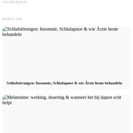
ONTDEKKEN
marketing
Recruiter wirklich suchen
n
POPULAIR
Schlafstörungen: Insomnie, Schlafapnoe & wie Ärzte heute behandeln