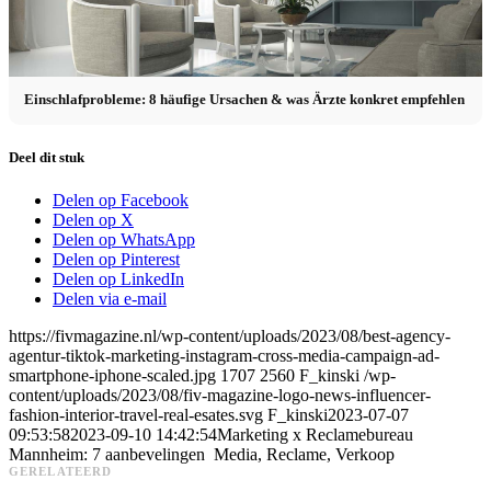
Einschlafprobleme: 8 häufige Ursachen & was Ärzte konkret empfehlen
Deel dit stuk
Delen op Facebook
Delen op X
Delen op WhatsApp
Delen op Pinterest
Delen op LinkedIn
Delen via e-mail
https://fivmagazine.nl/wp-content/uploads/2023/08/best-agency-
agentur-tiktok-marketing-instagram-cross-media-campaign-ad-
smartphone-iphone-scaled.jpg
1707
2560
F_kinski
/wp-
content/uploads/2023/08/fiv-magazine-logo-news-influencer-
fashion-interior-travel-real-esates.svg
F_kinski
2023-07-07
09:53:58
2023-09-10 14:42:54
Marketing x Reclamebureau
Mannheim: 7 aanbevelingen ️ Media, Reclame, Verkoop
GERELATEERD