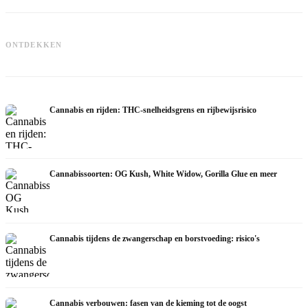
C
Cannabis en ADHD: dopamin,
Cannabis bij fibromyalgie: pijn, slaap
c
ONTDEKKEN
zelfmedicatie en wat studies tonen
en het endocannabinoïde systeem
Cannabis en rijden: THC-snelheidsgrens en rijbewijsrisico
Cannabissoorten: OG Kush, White Widow, Gorilla Glue en meer
Cannabis tijdens de zwangerschap en borstvoeding: risico's
Cannabis verbouwen: fasen van de kieming tot de oogst