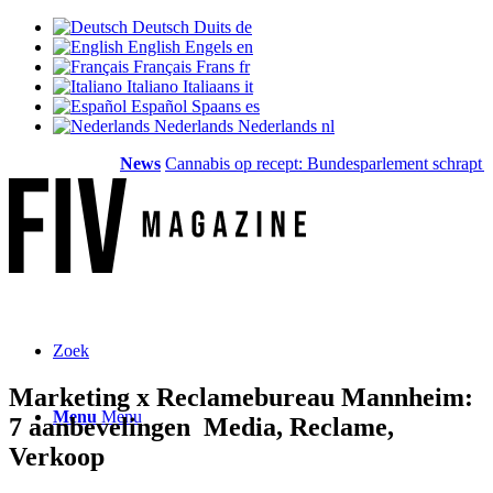
Deutsch
Duits
de
English
Engels
en
Français
Frans
fr
Italiano
Italiaans
it
Español
Spaans
es
Nederlands
Nederlands
nl
News
Cannabis op recept: Bundesparlement schrapt de d
Zoek
Marketing x Reclamebureau Mannheim:
Menu
Menu
7 aanbevelingen ️ Media, Reclame,
Verkoop