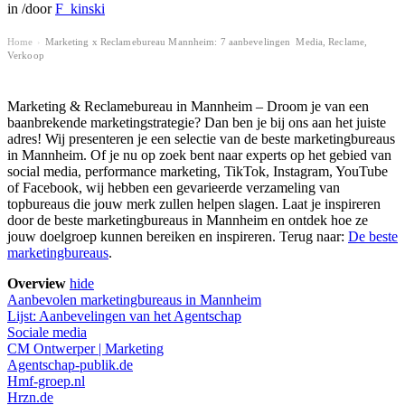
in
/
door
F_kinski
Home
Marketing x Reclamebureau Mannheim: 7 aanbevelingen ️ Media, Reclame,
›
Verkoop
Marketing & Reclamebureau in Mannheim – Droom je van een
baanbrekende marketingstrategie? Dan ben je bij ons aan het juiste
adres! Wij presenteren je een selectie van de beste marketingbureaus
in Mannheim. Of je nu op zoek bent naar experts op het gebied van
social media, performance marketing, TikTok, Instagram, YouTube
of Facebook, wij hebben een gevarieerde verzameling van
topbureaus die jouw merk zullen helpen slagen. Laat je inspireren
door de beste marketingbureaus in Mannheim en ontdek hoe ze
jouw doelgroep kunnen bereiken en inspireren. Terug naar:
De beste
marketingbureaus
.
Overview
hide
Aanbevolen marketingbureaus in Mannheim
Lijst: Aanbevelingen van het Agentschap
Sociale media
CM Ontwerper | Marketing
Agentschap-publik.de
Hmf-groep.nl
Hrzn.de