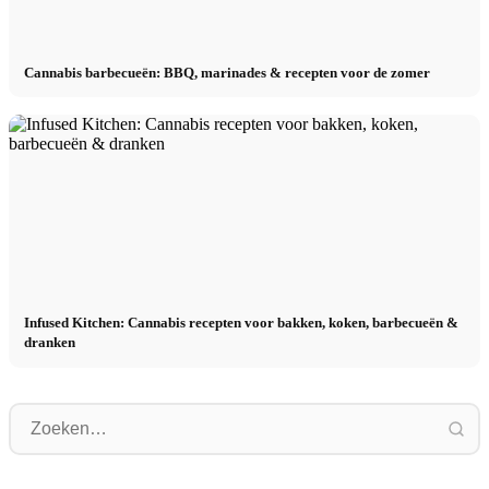
Cannabis barbecueën: BBQ, marinades & recepten voor de zomer
Infused Kitchen: Cannabis recepten voor bakken, koken, barbecueën &
dranken
Social Media reclamecampagnes:
P
Meer verkoop door doelgericht online
Karrierestart nach dem Studium: Was
k